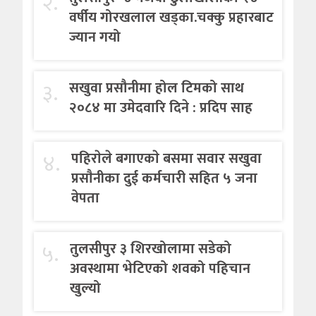
२.
वर्षीय गोरखलाल खड्का.चक्कु प्रहारबाट
ज्यान गयो
३.
सखुवा प्रसौनीमा होल टिमको साथ
२०८४ मा उमेदवारि दिने : प्रदिप साह
४.
पहिराेले बगाएकाे बसमा सवार सखुवा
प्रसाैनीका दुई कर्मचारी सहित ५ जना
वेपता
५.
तुलसीपुर ३ शिरखोलामा सडेको
अवस्थामा भेटिएको शवको पहिचान
खुल्यो