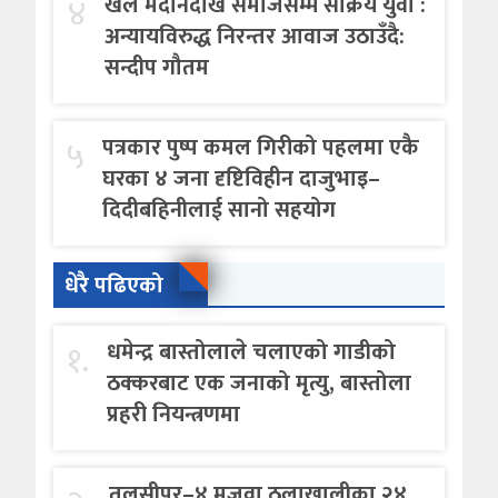
४
खेल मैदानदेखि समाजसम्म सक्रिय युवा :
अन्यायविरुद्ध निरन्तर आवाज उठाउँदै:
सन्दीप गौतम
५
पत्रकार पुष्प कमल गिरीको पहलमा एकै
घरका ४ जना दृष्टिविहीन दाजुभाइ–
दिदीबहिनीलाई सानो सहयोग
धेरै पढिएको
१.
धमेन्द्र बास्तोलाले चलाएको गाडीको
ठक्करबाट एक जनाको मृत्यु, बास्तोला
प्रहरी नियन्त्रणमा
तुलसीपुर–४ मजवा ठुलाखालीका २४