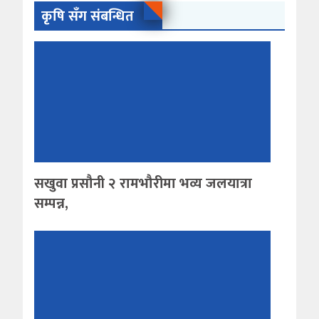
कृषि सँग संबन्धित
सखुवा प्रसौनी २ रामभौरीमा भव्य जलयात्रा
सम्पन्न,