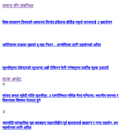
समाज सँग संबन्धित
विश्व वातावरण दिवसको अवसरमा त्रिदेव इङ्लिस बोर्डिङ स्कुले सरसफाई ,र वृक्षारोपण
अमेरिकामा दाङका युबाको दुःखद निधन – अन्त्येष्टिका लागि सहयोगको अपिल
तुलसीपुरमा ठेकेदारको लुटधन्दा अझै रोकिएन फेरि गणेशपुरमा पार्कीङ सुल्क उठाउदै
ताजा अप्डेट
१
सांसद कमल सुवेदी भोलि तुलसीपुर–३ राम्रीस्थित नर्सिङ भैरव मन्दिरमा, स्थानीय समस्या र
विकासका विषयमा भेटघाट हुने
२
नवज्योति सांस्कृतिक युवा क्लबद्वारा सहाराविहीन दुई बालकलाई खाद्यान्न र नगद सहयोग, थप
सहयोगका लागि अपिल