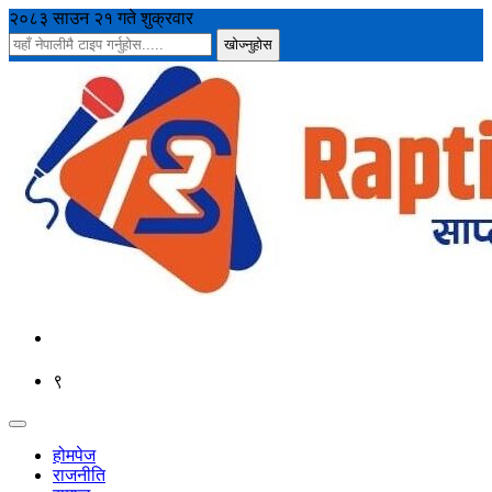
२०८३ साउन २१ गते शुक्रवार
९
होमपेज
राजनीति