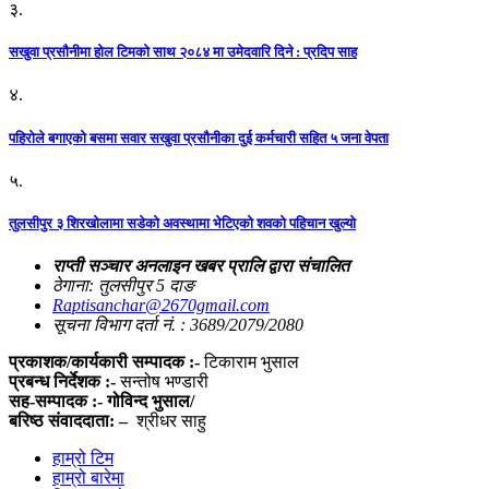
३.
सखुवा प्रसौनीमा होल टिमको साथ २०८४ मा उमेदवारि दिने : प्रदिप साह
४.
पहिराेले बगाएकाे बसमा सवार सखुवा प्रसाैनीका दुई कर्मचारी सहित ५ जना वेपता
५.
तुलसीपुर ३ शिरखोलामा सडेको अवस्थामा भेटिएको शवको पहिचान खुल्यो
राप्ती सञ्चार अनलाइन खबर प्रालि द्वारा संचालित
ठेगाना: तुलसीपुर 5 दाङ
Raptisanchar@2670gmail.com
सूचना विभाग दर्ता नं. : 3689/2079/2080
प्रकाशक/कार्यकारी सम्पादक :-
टिकाराम भुसाल
प्रबन्ध निर्देशक :-
सन्तोष भण्डारी
सह-सम्पादक :- गोविन्द भुसाल/
बरिष्ठ संवाददाता: –
श्रीधर साहु
हाम्रो टिम
हाम्रो बारेमा