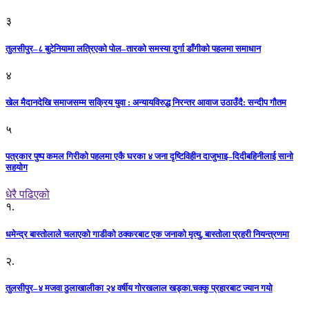
३
तुलसीपुर–८ बुटेनियामा लत्रिएको पोल–तारको समस्या दुर्गा डाँगीको पहलमा समाधान
४
खेल मैदानदेखि समाजसम्म सक्रिय युवा : अन्यायविरुद्ध निरन्तर आवाज उठाउँदै: सन्दीप गौतम
५
पत्रकार पुष्प कमल गिरीको पहलमा एकै घरका ४ जना दृष्टिविहीन दाजुभाइ–दिदीबहिनीलाई सानो
सहयोग
धेरै पढिएको
१.
धमेन्द्र बास्तोलाले चलाएको गाडीको ठक्करबाट एक जनाको मृत्यु, बास्तोला प्रहरी नियन्त्रणमा
२.
तुलसीपुर–४ मजवा ठुलाखालीका २४ वर्षीय गोरखलाल खड्का.चक्कु प्रहारबाट ज्यान गयो