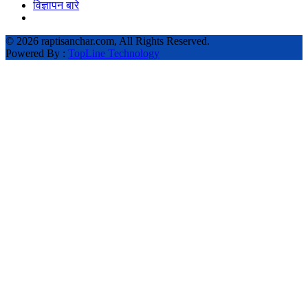
विज्ञापन बारे
©
2026 raptisanchar.com, All Rights Reserved.
Powered By :
TopLine Technology