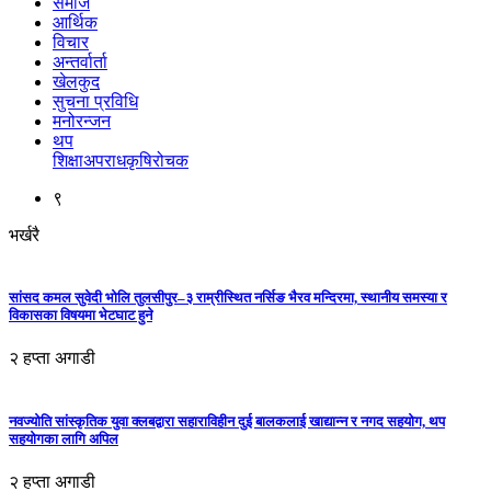
समाज
आर्थिक
विचार
अन्तर्वार्ता
खेलकुद
सुचना प्रविधि
मनोरन्जन
थप
शिक्षा
अपराध
कृषि
रोचक
९
भर्खरै
सांसद कमल सुवेदी भोलि तुलसीपुर–३ राम्रीस्थित नर्सिङ भैरव मन्दिरमा, स्थानीय समस्या र
विकासका विषयमा भेटघाट हुने
२ हप्ता अगाडी
नवज्योति सांस्कृतिक युवा क्लबद्वारा सहाराविहीन दुई बालकलाई खाद्यान्न र नगद सहयोग, थप
सहयोगका लागि अपिल
२ हप्ता अगाडी