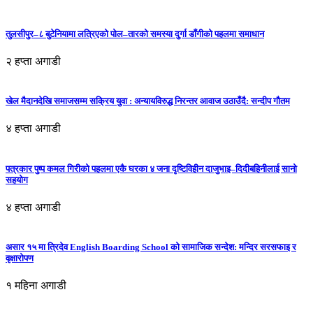
तुलसीपुर–८ बुटेनियामा लत्रिएको पोल–तारको समस्या दुर्गा डाँगीको पहलमा समाधान
२ हप्ता अगाडी
खेल मैदानदेखि समाजसम्म सक्रिय युवा : अन्यायविरुद्ध निरन्तर आवाज उठाउँदै: सन्दीप गौतम
४ हप्ता अगाडी
पत्रकार पुष्प कमल गिरीको पहलमा एकै घरका ४ जना दृष्टिविहीन दाजुभाइ–दिदीबहिनीलाई सानो
सहयोग
४ हप्ता अगाडी
असार १५ मा त्रिदेव English Boarding School को सामाजिक सन्देश: मन्दिर सरसफाइ र
वृक्षारोपण
१ महिना अगाडी