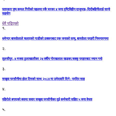
पत्रकार पुष्प कमल गिरीको पहलमा एकै घरका ४ जना दृष्टिविहीन दाजुभाइ–दिदीबहिनीलाई सानो
सहयोग
धेरै पढिएको
१.
धमेन्द्र बास्तोलाले चलाएको गाडीको ठक्करबाट एक जनाको मृत्यु, बास्तोला प्रहरी नियन्त्रणमा
२.
तुलसीपुर–४ मजवा ठुलाखालीका २४ वर्षीय गोरखलाल खड्का.चक्कु प्रहारबाट ज्यान गयो
३.
सखुवा प्रसौनीमा होल टिमको साथ २०८४ मा उमेदवारि दिने : प्रदिप साह
४.
पहिराेले बगाएकाे बसमा सवार सखुवा प्रसाैनीका दुई कर्मचारी सहित ५ जना वेपता
५.