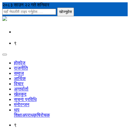
२०८३ साउन २२ गते शनिवार
९
होमपेज
राजनीति
समाज
आर्थिक
विचार
अन्तर्वार्ता
खेलकुद
सुचना प्रविधि
मनोरन्जन
थप
शिक्षा
अपराध
कृषि
रोचक
९