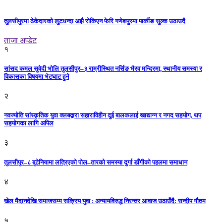
तुलसीपुरमा ठेकेदारको लुटधन्दा अझै रोकिएन फेरि गणेशपुरमा पार्कीङ सुल्क उठाउदै
ताजा अप्डेट
१
सांसद कमल सुवेदी भोलि तुलसीपुर–३ राम्रीस्थित नर्सिङ भैरव मन्दिरमा, स्थानीय समस्या र
विकासका विषयमा भेटघाट हुने
२
नवज्योति सांस्कृतिक युवा क्लबद्वारा सहाराविहीन दुई बालकलाई खाद्यान्न र नगद सहयोग, थप
सहयोगका लागि अपिल
३
तुलसीपुर–८ बुटेनियामा लत्रिएको पोल–तारको समस्या दुर्गा डाँगीको पहलमा समाधान
४
खेल मैदानदेखि समाजसम्म सक्रिय युवा : अन्यायविरुद्ध निरन्तर आवाज उठाउँदै: सन्दीप गौतम
५