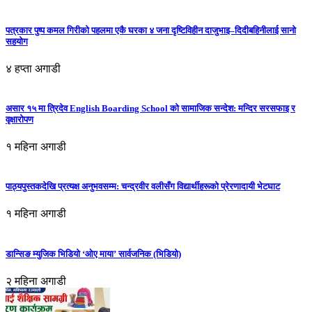
पत्रकार पुष्प कमल गिरीको पहलमा एकै घरका ४ जना दृष्टिविहीन दाजुभाइ–दिदीबहिनीलाई सानो
सहयोग
४ हप्ता अगाडी
असार १५ मा त्रिदेव English Boarding School को सामाजिक सन्देश: मन्दिर सरसफाइ र
वृक्षारोपण
१ महिना अगाडी
पाठ्यपुस्तकदेखि प्रत्यक्ष अनुभवसम्म: चन्द्रवीर वलीसँग विद्यार्थीहरूको प्रेरणादायी भेटघाट
१ महिना अगाडी
डान्सिङ म्युजिक भिडियो ‘ओए माया’ सार्वजनिक (भिडियो)
२ महिना अगाडी