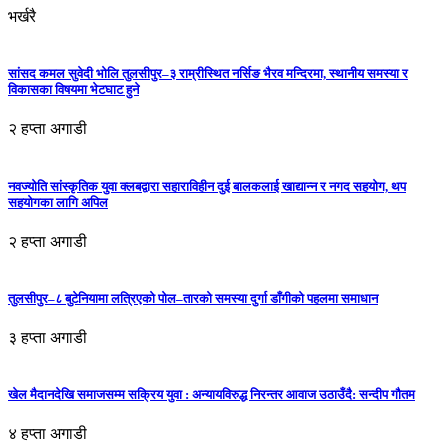
भर्खरै
सांसद कमल सुवेदी भोलि तुलसीपुर–३ राम्रीस्थित नर्सिङ भैरव मन्दिरमा, स्थानीय समस्या र
विकासका विषयमा भेटघाट हुने
२ हप्ता अगाडी
नवज्योति सांस्कृतिक युवा क्लबद्वारा सहाराविहीन दुई बालकलाई खाद्यान्न र नगद सहयोग, थप
सहयोगका लागि अपिल
२ हप्ता अगाडी
तुलसीपुर–८ बुटेनियामा लत्रिएको पोल–तारको समस्या दुर्गा डाँगीको पहलमा समाधान
३ हप्ता अगाडी
खेल मैदानदेखि समाजसम्म सक्रिय युवा : अन्यायविरुद्ध निरन्तर आवाज उठाउँदै: सन्दीप गौतम
४ हप्ता अगाडी