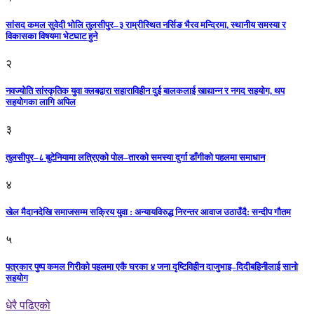
सांसद कमल सुवेदी भोलि तुलसीपुर–३ राम्रीस्थित नर्सिङ भैरव मन्दिरमा, स्थानीय समस्या र
विकासका विषयमा भेटघाट हुने
२
नवज्योति सांस्कृतिक युवा क्लबद्वारा सहाराविहीन दुई बालकलाई खाद्यान्न र नगद सहयोग, थप
सहयोगका लागि अपिल
३
तुलसीपुर–८ बुटेनियामा लत्रिएको पोल–तारको समस्या दुर्गा डाँगीको पहलमा समाधान
४
खेल मैदानदेखि समाजसम्म सक्रिय युवा : अन्यायविरुद्ध निरन्तर आवाज उठाउँदै: सन्दीप गौतम
५
पत्रकार पुष्प कमल गिरीको पहलमा एकै घरका ४ जना दृष्टिविहीन दाजुभाइ–दिदीबहिनीलाई सानो
सहयोग
धेरै पढिएको