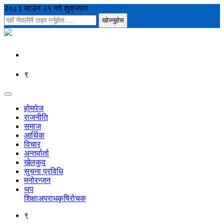
२०८३ साउन २१ गते शुक्रवार
९
होमपेज
राजनीति
समाज
आर्थिक
विचार
अन्तर्वार्ता
खेलकुद
सुचना प्रविधि
मनोरन्जन
थप
शिक्षा
अपराध
कृषि
रोचक
९