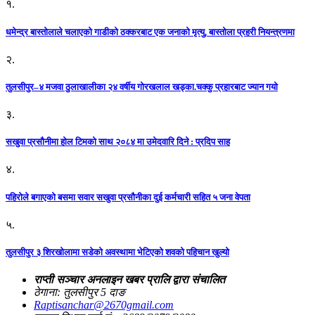
१.
धमेन्द्र बास्तोलाले चलाएको गाडीको ठक्करबाट एक जनाको मृत्यु, बास्तोला प्रहरी नियन्त्रणमा
२.
तुलसीपुर–४ मजवा ठुलाखालीका २४ वर्षीय गोरखलाल खड्का.चक्कु प्रहारबाट ज्यान गयो
३.
सखुवा प्रसौनीमा होल टिमको साथ २०८४ मा उमेदवारि दिने : प्रदिप साह
४.
पहिराेले बगाएकाे बसमा सवार सखुवा प्रसाैनीका दुई कर्मचारी सहित ५ जना वेपता
५.
तुलसीपुर ३ शिरखोलामा सडेको अवस्थामा भेटिएको शवको पहिचान खुल्यो
राप्ती सञ्चार अनलाइन खबर प्रालि द्वारा संचालित
ठेगाना: तुलसीपुर 5 दाङ
Raptisanchar@2670gmail.com