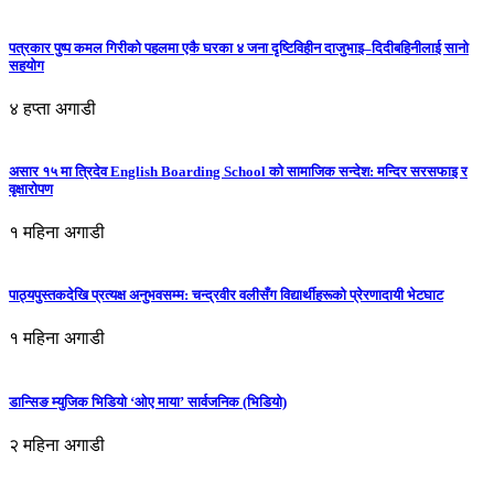
पत्रकार पुष्प कमल गिरीको पहलमा एकै घरका ४ जना दृष्टिविहीन दाजुभाइ–दिदीबहिनीलाई सानो
सहयोग
४ हप्ता अगाडी
असार १५ मा त्रिदेव English Boarding School को सामाजिक सन्देश: मन्दिर सरसफाइ र
वृक्षारोपण
१ महिना अगाडी
पाठ्यपुस्तकदेखि प्रत्यक्ष अनुभवसम्म: चन्द्रवीर वलीसँग विद्यार्थीहरूको प्रेरणादायी भेटघाट
१ महिना अगाडी
डान्सिङ म्युजिक भिडियो ‘ओए माया’ सार्वजनिक (भिडियो)
२ महिना अगाडी