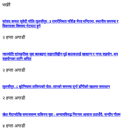
भर्खरै
सांसद कमल सुवेदी भोलि तुलसीपुर–३ राम्रीस्थित नर्सिङ भैरव मन्दिरमा, स्थानीय समस्या र
विकासका विषयमा भेटघाट हुने
२ हप्ता अगाडी
नवज्योति सांस्कृतिक युवा क्लबद्वारा सहाराविहीन दुई बालकलाई खाद्यान्न र नगद सहयोग, थप
सहयोगका लागि अपिल
२ हप्ता अगाडी
तुलसीपुर–८ बुटेनियामा लत्रिएको पोल–तारको समस्या दुर्गा डाँगीको पहलमा समाधान
२ हप्ता अगाडी
खेल मैदानदेखि समाजसम्म सक्रिय युवा : अन्यायविरुद्ध निरन्तर आवाज उठाउँदै: सन्दीप गौतम
४ हप्ता अगाडी