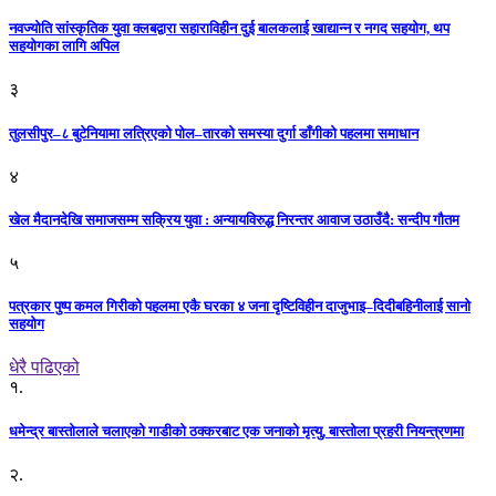
नवज्योति सांस्कृतिक युवा क्लबद्वारा सहाराविहीन दुई बालकलाई खाद्यान्न र नगद सहयोग, थप
सहयोगका लागि अपिल
३
तुलसीपुर–८ बुटेनियामा लत्रिएको पोल–तारको समस्या दुर्गा डाँगीको पहलमा समाधान
४
खेल मैदानदेखि समाजसम्म सक्रिय युवा : अन्यायविरुद्ध निरन्तर आवाज उठाउँदै: सन्दीप गौतम
५
पत्रकार पुष्प कमल गिरीको पहलमा एकै घरका ४ जना दृष्टिविहीन दाजुभाइ–दिदीबहिनीलाई सानो
सहयोग
धेरै पढिएको
१.
धमेन्द्र बास्तोलाले चलाएको गाडीको ठक्करबाट एक जनाको मृत्यु, बास्तोला प्रहरी नियन्त्रणमा
२.