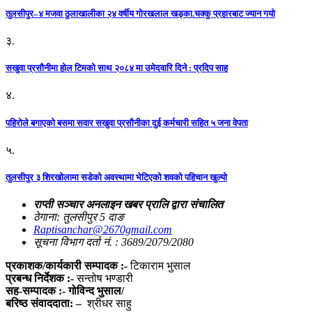
तुलसीपुर–४ मजवा ठुलाखालीका २४ वर्षीय गोरखलाल खड्का.चक्कु प्रहारबाट ज्यान गयो
३.
सखुवा प्रसौनीमा होल टिमको साथ २०८४ मा उमेदवारि दिने : प्रदिप साह
४.
पहिराेले बगाएकाे बसमा सवार सखुवा प्रसाैनीका दुई कर्मचारी सहित ५ जना वेपता
५.
तुलसीपुर ३ शिरखोलामा सडेको अवस्थामा भेटिएको शवको पहिचान खुल्यो
राप्ती सञ्चार अनलाइन खबर प्रालि द्वारा संचालित
ठेगाना: तुलसीपुर 5 दाङ
Raptisanchar@2670gmail.com
सूचना विभाग दर्ता नं. : 3689/2079/2080
प्रकाशक/कार्यकारी सम्पादक :-
टिकाराम भुसाल
प्रबन्ध निर्देशक :-
सन्तोष भण्डारी
सह-सम्पादक :- गोविन्द भुसाल/
बरिष्ठ संवाददाता: –
श्रीधर साहु