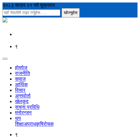
२०८३ साउन २१ गते शुक्रवार
९
होमपेज
राजनीति
समाज
आर्थिक
विचार
अन्तर्वार्ता
खेलकुद
सुचना प्रविधि
मनोरन्जन
थप
शिक्षा
अपराध
कृषि
रोचक
९