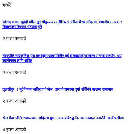
भर्खरै
सांसद कमल सुवेदी भोलि तुलसीपुर–३ राम्रीस्थित नर्सिङ भैरव मन्दिरमा, स्थानीय समस्या र
विकासका विषयमा भेटघाट हुने
२ हप्ता अगाडी
नवज्योति सांस्कृतिक युवा क्लबद्वारा सहाराविहीन दुई बालकलाई खाद्यान्न र नगद सहयोग, थप
सहयोगका लागि अपिल
२ हप्ता अगाडी
तुलसीपुर–८ बुटेनियामा लत्रिएको पोल–तारको समस्या दुर्गा डाँगीको पहलमा समाधान
२ हप्ता अगाडी
खेल मैदानदेखि समाजसम्म सक्रिय युवा : अन्यायविरुद्ध निरन्तर आवाज उठाउँदै: सन्दीप गौतम
४ हप्ता अगाडी