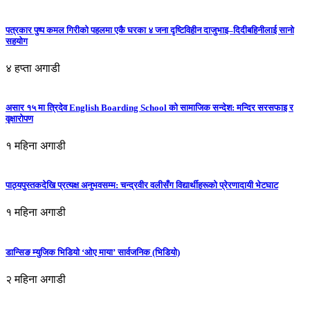
पत्रकार पुष्प कमल गिरीको पहलमा एकै घरका ४ जना दृष्टिविहीन दाजुभाइ–दिदीबहिनीलाई सानो
सहयोग
४ हप्ता अगाडी
असार १५ मा त्रिदेव English Boarding School को सामाजिक सन्देश: मन्दिर सरसफाइ र
वृक्षारोपण
१ महिना अगाडी
पाठ्यपुस्तकदेखि प्रत्यक्ष अनुभवसम्म: चन्द्रवीर वलीसँग विद्यार्थीहरूको प्रेरणादायी भेटघाट
१ महिना अगाडी
डान्सिङ म्युजिक भिडियो ‘ओए माया’ सार्वजनिक (भिडियो)
२ महिना अगाडी