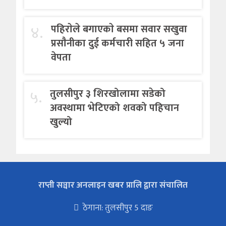
४.
पहिराेले बगाएकाे बसमा सवार सखुवा
प्रसाैनीका दुई कर्मचारी सहित ५ जना
वेपता
५.
तुलसीपुर ३ शिरखोलामा सडेको
अवस्थामा भेटिएको शवको पहिचान
खुल्यो
राप्ती सञ्चार अनलाइन खबर प्रालि द्वारा संचालित
ठेगाना: तुलसीपुर 5 दाङ