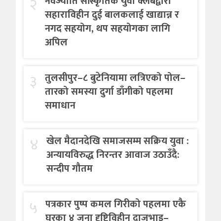
२
नवज्योति सांस्कृतिक युवा क्लबद्वारा
सहाराविहीन दुई बालकलाई खाद्यान्न र
नगद सहयोग, थप सहयोगका लागि
अपिल
३
तुलसीपुर–८ बुटेनियामा लत्रिएको पोल–
तारको समस्या दुर्गा डाँगीको पहलमा
समाधान
४
खेल मैदानदेखि समाजसम्म सक्रिय युवा :
अन्यायविरुद्ध निरन्तर आवाज उठाउँदै:
सन्दीप गौतम
५
पत्रकार पुष्प कमल गिरीको पहलमा एकै
घरका ४ जना दृष्टिविहीन दाजुभाइ–