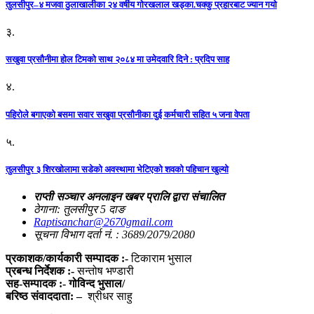
तुलसीपुर–४ मजवा ठुलाखालीका २४ वर्षीय गोरखलाल खड्का.चक्कु प्रहारबाट ज्यान गयो
३.
सखुवा प्रसौनीमा होल टिमको साथ २०८४ मा उमेदवारि दिने : प्रदिप साह
४.
पहिराेले बगाएकाे बसमा सवार सखुवा प्रसाैनीका दुई कर्मचारी सहित ५ जना वेपता
५.
तुलसीपुर ३ शिरखोलामा सडेको अवस्थामा भेटिएको शवको पहिचान खुल्यो
राप्ती सञ्चार अनलाइन खबर प्रालि द्वारा संचालित
ठेगाना: तुलसीपुर 5 दाङ
Raptisanchar@2670gmail.com
सूचना विभाग दर्ता नं. : 3689/2079/2080
प्रकाशक/कार्यकारी सम्पादक :-
टिकाराम भुसाल
प्रबन्ध निर्देशक :-
सन्तोष भण्डारी
सह-सम्पादक :- गोविन्द भुसाल/
बरिष्ठ संवाददाता: –
श्रीधर साहु