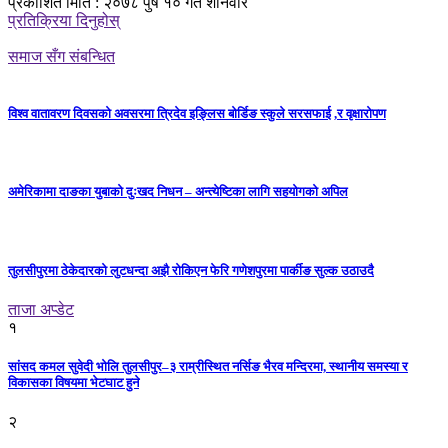
प्रकाशित मिति : २०७८ पुष १० गते शनिवार
प्रतिक्रिया दिनुहोस्
समाज सँग संबन्धित
विश्व वातावरण दिवसको अवसरमा त्रिदेव इङ्लिस बोर्डिङ स्कुले सरसफाई ,र वृक्षारोपण
अमेरिकामा दाङका युबाको दुःखद निधन – अन्त्येष्टिका लागि सहयोगको अपिल
तुलसीपुरमा ठेकेदारको लुटधन्दा अझै रोकिएन फेरि गणेशपुरमा पार्कीङ सुल्क उठाउदै
ताजा अप्डेट
१
सांसद कमल सुवेदी भोलि तुलसीपुर–३ राम्रीस्थित नर्सिङ भैरव मन्दिरमा, स्थानीय समस्या र
विकासका विषयमा भेटघाट हुने
२