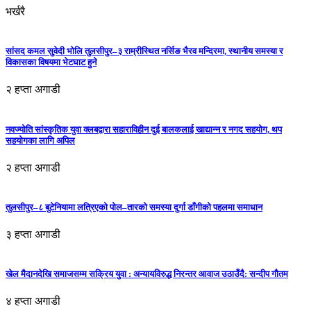
भर्खरै
सांसद कमल सुवेदी भोलि तुलसीपुर–३ राम्रीस्थित नर्सिङ भैरव मन्दिरमा, स्थानीय समस्या र
विकासका विषयमा भेटघाट हुने
२ हप्ता अगाडी
नवज्योति सांस्कृतिक युवा क्लबद्वारा सहाराविहीन दुई बालकलाई खाद्यान्न र नगद सहयोग, थप
सहयोगका लागि अपिल
२ हप्ता अगाडी
तुलसीपुर–८ बुटेनियामा लत्रिएको पोल–तारको समस्या दुर्गा डाँगीको पहलमा समाधान
३ हप्ता अगाडी
खेल मैदानदेखि समाजसम्म सक्रिय युवा : अन्यायविरुद्ध निरन्तर आवाज उठाउँदै: सन्दीप गौतम
४ हप्ता अगाडी