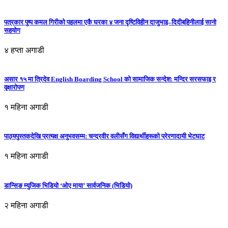
पत्रकार पुष्प कमल गिरीको पहलमा एकै घरका ४ जना दृष्टिविहीन दाजुभाइ–दिदीबहिनीलाई सानो
सहयोग
४ हप्ता अगाडी
असार १५ मा त्रिदेव English Boarding School को सामाजिक सन्देश: मन्दिर सरसफाइ र
वृक्षारोपण
१ महिना अगाडी
पाठ्यपुस्तकदेखि प्रत्यक्ष अनुभवसम्म: चन्द्रवीर वलीसँग विद्यार्थीहरूको प्रेरणादायी भेटघाट
१ महिना अगाडी
डान्सिङ म्युजिक भिडियो ‘ओए माया’ सार्वजनिक (भिडियो)
२ महिना अगाडी