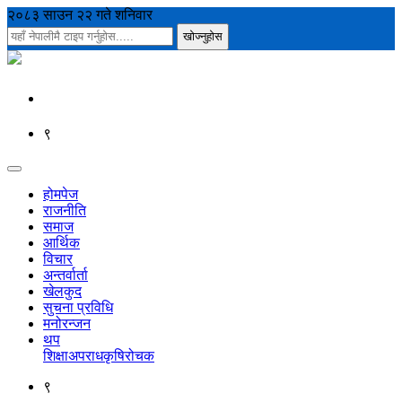
२०८३ साउन २२ गते शनिवार
९
होमपेज
राजनीति
समाज
आर्थिक
विचार
अन्तर्वार्ता
खेलकुद
सुचना प्रविधि
मनोरन्जन
थप
शिक्षा
अपराध
कृषि
रोचक
९