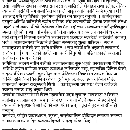
समितिका अध्यक्ष सुरज भण्डारीकाे अध्यक्षतामा भएकाे कार्यक्रममा तुलसीपुर
उद्याेग वाणिज्य संघका अध्यक्ष राम प्रसाद चालिसेले माेवाइल तथा इलेक्ट्रोनिक
व्यवसायी प्रविधी संग सम्बन्धित भएकाले आफूहरुपनि प्रविधिकाे प्रयाेग गरि
अरुलाई पनि प्रविधिकाे प्रयाेगमा प्रेरित गर्न आग्रह गर्नुभयाे । कार्यक्रमका
प्रमुख अतिथि चालिसेले उद्याेग वाणिज्य संघ व्यवसायीकाे हीतमा काम गर्ने संस्था
भएकाे भन्दै व्यवसायीकाे बिराेधका बीच मेला महाेत्सव सञ्चालन नगर्ने प्रतिवद्धता
ब्यक्त गर्नुभयाे । आगामी बर्षकालागि मेला महाेत्सव सञ्चालन कार्यविधि तयार
पारी लागू गर्ने बिषयमा स्थानीय सरकारसंग छलफल भएरहेकाे चालिसेले बताउनु
भयाे । उपमहानगरपालिकाले ताेकेकाे सरसफाइ शुल्क मासिक ५ सय र
पसलहरुकाे बाेर्डकाे कर प्रति बर्गफिट ४ सय रुपैयाँ बढि भएकाले त्यसलाई
संशाेधन गर्न माग गरिएकाे उहाँले जानकारी दिनुभयाे । बढि भएकाले त्यसलाई
संशाेधन गर्न माग गरिएकाे ।
समितिका सदस्य नवीन वलीकाे सञ्चालनबाट सुरु भएकाे कार्यक्रममा विशिष्ट
अतिथि उद्याेग वाणिज्य संघका उपाध्यक्ष ललितजंग शाह, महासचिव विनिल केसी,
सदस्य दीपेश भण्डारी, तुलसीपुर नगर जेसिजका निवर्तमान अध्यक्ष मेघराज
घिमिरे, समितिका निबर्तमान अध्यक्ष दुर्गा भुसाल, सल्लाहकार विमल पाैडेल
लगायतले मन्तब्य राख्नुभएकाे थियाे । कार्यक्रममा उपाध्यक्ष चेतन कडेलले
स्वागत मन्तब्य राख्नु भएकाे थियाे ।
यसैबीच साधारणसभाले रिक्त महासचिव पदमा शुसान्त सापकाेटा र किशाेर
वलीलाई सल्लाहकारमा चयन गरेकाे छ ।सभामा बाेल्ने व्यवसायीहरुले पुर्ण
व्यवसायीक शुरक्षाकाे ज्ञारेन्टीकाे माग गरेका छन् । तुलसीपुर बजा साैंसाझै
बन्दहुने,
घरभाडा, फाेहाेर व्यवस्थापन, सुरक्षा, रात्रीकालिन चाैकिदार लगायत समस्या
समाधानमम ध्यान दिन व्यवसायीहरुले आग्रह गरेका थिए ।।