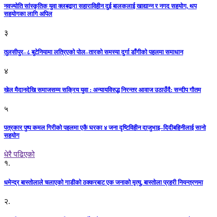
नवज्योति सांस्कृतिक युवा क्लबद्वारा सहाराविहीन दुई बालकलाई खाद्यान्न र नगद सहयोग, थप
सहयोगका लागि अपिल
३
तुलसीपुर–८ बुटेनियामा लत्रिएको पोल–तारको समस्या दुर्गा डाँगीको पहलमा समाधान
४
खेल मैदानदेखि समाजसम्म सक्रिय युवा : अन्यायविरुद्ध निरन्तर आवाज उठाउँदै: सन्दीप गौतम
५
पत्रकार पुष्प कमल गिरीको पहलमा एकै घरका ४ जना दृष्टिविहीन दाजुभाइ–दिदीबहिनीलाई सानो
सहयोग
धेरै पढिएको
१.
धमेन्द्र बास्तोलाले चलाएको गाडीको ठक्करबाट एक जनाको मृत्यु, बास्तोला प्रहरी नियन्त्रणमा
२.