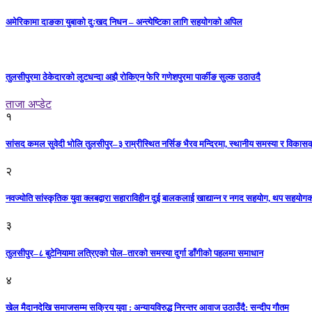
अमेरिकामा दाङका युबाको दुःखद निधन – अन्त्येष्टिका लागि सहयोगको अपिल
तुलसीपुरमा ठेकेदारको लुटधन्दा अझै रोकिएन फेरि गणेशपुरमा पार्कीङ सुल्क उठाउदै
ताजा अप्डेट
१
सांसद कमल सुवेदी भोलि तुलसीपुर–३ राम्रीस्थित नर्सिङ भैरव मन्दिरमा, स्थानीय समस्या र विकासक
२
नवज्योति सांस्कृतिक युवा क्लबद्वारा सहाराविहीन दुई बालकलाई खाद्यान्न र नगद सहयोग, थप सहयो
३
तुलसीपुर–८ बुटेनियामा लत्रिएको पोल–तारको समस्या दुर्गा डाँगीको पहलमा समाधान
४
खेल मैदानदेखि समाजसम्म सक्रिय युवा : अन्यायविरुद्ध निरन्तर आवाज उठाउँदै: सन्दीप गौतम