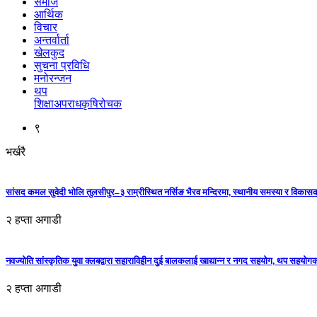
समाज
आर्थिक
विचार
अन्तर्वार्ता
खेलकुद
सुचना प्रविधि
मनोरन्जन
थप
शिक्षा
अपराध
कृषि
रोचक
९
भर्खरै
सांसद कमल सुवेदी भोलि तुलसीपुर–३ राम्रीस्थित नर्सिङ भैरव मन्दिरमा, स्थानीय समस्या र विकासक
२ हप्ता अगाडी
नवज्योति सांस्कृतिक युवा क्लबद्वारा सहाराविहीन दुई बालकलाई खाद्यान्न र नगद सहयोग, थप सहयो
२ हप्ता अगाडी