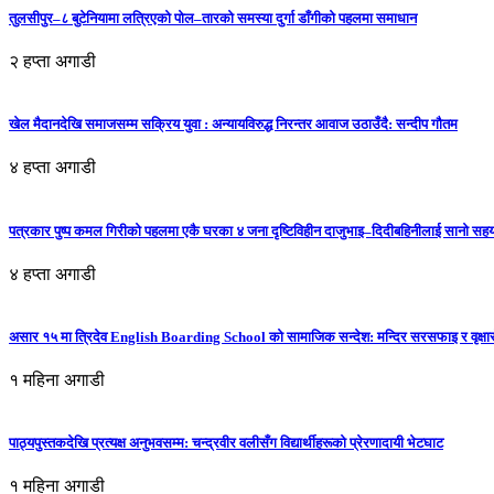
तुलसीपुर–८ बुटेनियामा लत्रिएको पोल–तारको समस्या दुर्गा डाँगीको पहलमा समाधान
२ हप्ता अगाडी
खेल मैदानदेखि समाजसम्म सक्रिय युवा : अन्यायविरुद्ध निरन्तर आवाज उठाउँदै: सन्दीप गौतम
४ हप्ता अगाडी
पत्रकार पुष्प कमल गिरीको पहलमा एकै घरका ४ जना दृष्टिविहीन दाजुभाइ–दिदीबहिनीलाई सानो सह
४ हप्ता अगाडी
असार १५ मा त्रिदेव English Boarding School को सामाजिक सन्देश: मन्दिर सरसफाइ र वृक्षा
१ महिना अगाडी
पाठ्यपुस्तकदेखि प्रत्यक्ष अनुभवसम्म: चन्द्रवीर वलीसँग विद्यार्थीहरूको प्रेरणादायी भेटघाट
१ महिना अगाडी