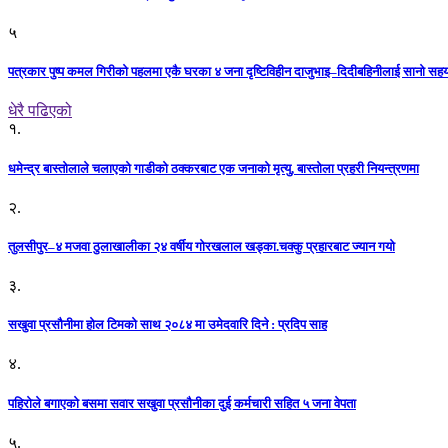
५
पत्रकार पुष्प कमल गिरीको पहलमा एकै घरका ४ जना दृष्टिविहीन दाजुभाइ–दिदीबहिनीलाई सानो सह
धेरै पढिएको
१.
धमेन्द्र बास्तोलाले चलाएको गाडीको ठक्करबाट एक जनाको मृत्यु, बास्तोला प्रहरी नियन्त्रणमा
२.
तुलसीपुर–४ मजवा ठुलाखालीका २४ वर्षीय गोरखलाल खड्का.चक्कु प्रहारबाट ज्यान गयो
३.
सखुवा प्रसौनीमा होल टिमको साथ २०८४ मा उमेदवारि दिने : प्रदिप साह
४.
पहिराेले बगाएकाे बसमा सवार सखुवा प्रसाैनीका दुई कर्मचारी सहित ५ जना वेपता
५.