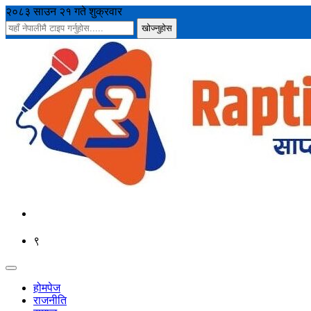
२०८३ साउन २१ गते शुक्रवार
९
होमपेज
राजनीति