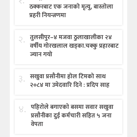
१.
ठक्करबाट एक जनाको मृत्यु, बास्तोला
प्रहरी नियन्त्रणमा
२.
तुलसीपुर–४ मजवा ठुलाखालीका २४
वर्षीय गोरखलाल खड्का.चक्कु प्रहारबाट
ज्यान गयो
३.
सखुवा प्रसौनीमा होल टिमको साथ
२०८४ मा उमेदवारि दिने : प्रदिप साह
४.
पहिराेले बगाएकाे बसमा सवार सखुवा
प्रसाैनीका दुई कर्मचारी सहित ५ जना
वेपता