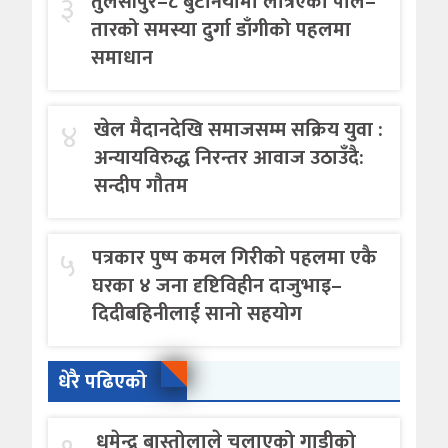
३
तुलसीपुर–८ बुटेनियामा लत्रिएको पोल–
तारको समस्या दुर्गा डाँगीको पहलमा
समाधान
४
खेल मैदानदेखि समाजसम्म सक्रिय युवा :
अन्यायविरुद्ध निरन्तर आवाज उठाउँदै:
सन्दीप गौतम
५
पत्रकार पुष्प कमल गिरीको पहलमा एकै
घरका ४ जना दृष्टिविहीन दाजुभाइ–
दिदीबहिनीलाई सानो सहयोग
धेरै पढिएको
धमेन्द्र बास्तोलाले चलाएको गाडीको