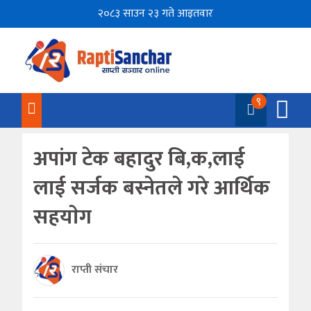
२०८३ साउन २३ गते आइतवार
९
अपांग टेक बहादुर बि,क,लाई
लाई सर्जक बस्नेतले गरे आर्थिक
सहयाेग
राप्ती संचार