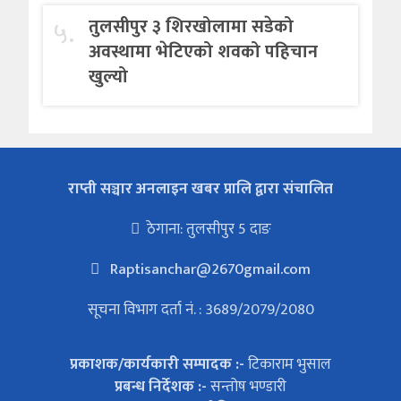
५.
तुलसीपुर ३ शिरखोलामा सडेको
अवस्थामा भेटिएको शवको पहिचान
खुल्यो
राप्ती सञ्चार अनलाइन खबर प्रालि द्वारा संचालित
ठेगाना: तुलसीपुर 5 दाङ
Raptisanchar@2670gmail.com
सूचना विभाग दर्ता नं. : 3689/2079/2080
प्रकाशक/कार्यकारी सम्पादक :-
टिकाराम भुसाल
प्रबन्ध निर्देशक :-
सन्तोष भण्डारी