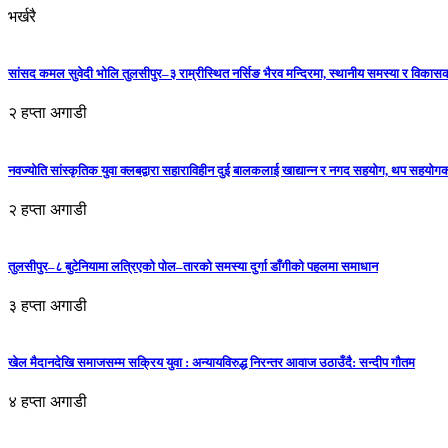
भर्खरै
सांसद कमल सुवेदी भोलि तुलसीपुर–३ राम्रीस्थित नर्सिङ भैरव मन्दिरमा, स्थानीय समस्या र विकासक
२ हप्ता अगाडी
नवज्योति सांस्कृतिक युवा क्लबद्वारा सहाराविहीन दुई बालकलाई खाद्यान्न र नगद सहयोग, थप सहयो
२ हप्ता अगाडी
तुलसीपुर–८ बुटेनियामा लत्रिएको पोल–तारको समस्या दुर्गा डाँगीको पहलमा समाधान
३ हप्ता अगाडी
खेल मैदानदेखि समाजसम्म सक्रिय युवा : अन्यायविरुद्ध निरन्तर आवाज उठाउँदै: सन्दीप गौतम
४ हप्ता अगाडी