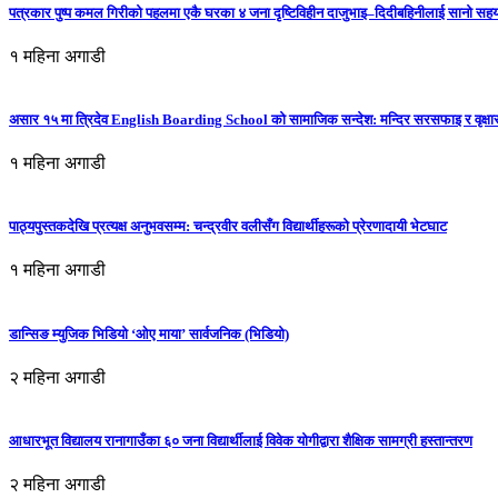
पत्रकार पुष्प कमल गिरीको पहलमा एकै घरका ४ जना दृष्टिविहीन दाजुभाइ–दिदीबहिनीलाई सानो सह
१ महिना अगाडी
असार १५ मा त्रिदेव English Boarding School को सामाजिक सन्देश: मन्दिर सरसफाइ र वृक्षा
१ महिना अगाडी
पाठ्यपुस्तकदेखि प्रत्यक्ष अनुभवसम्म: चन्द्रवीर वलीसँग विद्यार्थीहरूको प्रेरणादायी भेटघाट
१ महिना अगाडी
डान्सिङ म्युजिक भिडियो ‘ओए माया’ सार्वजनिक (भिडियो)
२ महिना अगाडी
आधारभूत विद्यालय रानागाउँका ६० जना विद्यार्थीलाई विवेक योगीद्वारा शैक्षिक सामग्री हस्तान्तरण
२ महिना अगाडी