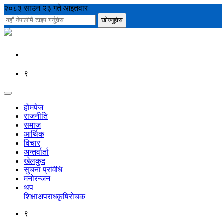
२०८३ साउन २३ गते आइतवार
९
होमपेज
राजनीति
समाज
आर्थिक
विचार
अन्तर्वार्ता
खेलकुद
सुचना प्रविधि
मनोरन्जन
थप
शिक्षा
अपराध
कृषि
रोचक
९