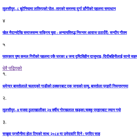
तुलसीपुर–८ बुटेनियामा लत्रिएको पोल–तारको समस्या दुर्गा डाँगीको पहलमा समाधान
४
खेल मैदानदेखि समाजसम्म सक्रिय युवा : अन्यायविरुद्ध निरन्तर आवाज उठाउँदै: सन्दीप गौतम
५
पत्रकार पुष्प कमल गिरीको पहलमा एकै घरका ४ जना दृष्टिविहीन दाजुभाइ–दिदीबहिनीलाई सानो सह
धेरै पढिएको
१.
धमेन्द्र बास्तोलाले चलाएको गाडीको ठक्करबाट एक जनाको मृत्यु, बास्तोला प्रहरी नियन्त्रणमा
२.
तुलसीपुर–४ मजवा ठुलाखालीका २४ वर्षीय गोरखलाल खड्का.चक्कु प्रहारबाट ज्यान गयो
३.
सखुवा प्रसौनीमा होल टिमको साथ २०८४ मा उमेदवारि दिने : प्रदिप साह