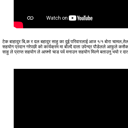
टेक बाहादुर बि,क र दल बहादुर साहु का दुई परिवारलाई आज १/१ बाेरा चामल,ते
सहयोग प्रदान गरेपछी को कार्यक्रम मा बोल्दै दाता उपेन्द्र पौडेलले आफुले कसै
साहु ले प्राप्त सहयोग ले आफ्नो चाड पर्व मनाउन सहयोग मिल्ने बताउनु भयो र दात