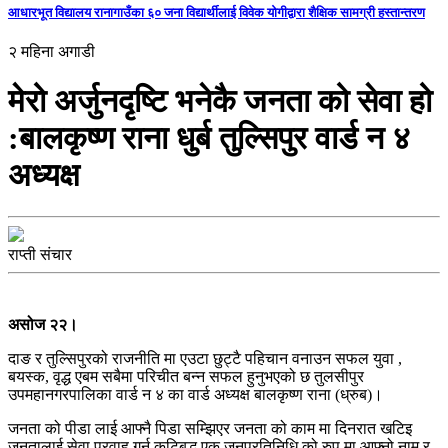
आधारभूत विद्यालय रानागाउँका ६० जना विद्यार्थीलाई विवेक योगीद्वारा शैक्षिक सामग्री हस्तान्तरण
२ महिना अगाडी
मेरो अर्जुनदृष्टि भनेकै जनता को सेवा हो
:बालकृष्ण राना धुर्ब तुल्सिपुर वार्ड न ४
अध्यक्ष
राप्ती संचार
असोज २२।
दाङ र तुल्सिपुरको राजनीति मा एउटा छुट्टै पहिचान वनाउन सफल युवा ,
बयस्क, वृद्ध एबम सबैमा परिचीत बन्न सफल हुनुभएको छ तुलसीपुर
उपमहानगरपालिका वार्ड न ४ का वार्ड अध्यक्ष बालकृष्ण राना (ध्रुब)।
जनता को पीडा लाई आफ्नै पिडा सम्झिएर जनता को काम मा दिनरात खटिइ
जनतालाई सेवा प्रवाह गर्न कटिबद्ध एक जनप्रतिनिधि को रुप मा आफ्नो नाम र