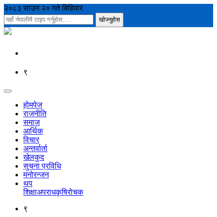
२०८३ साउन २० गते बिहिवार
९
होमपेज
राजनीति
समाज
आर्थिक
विचार
अन्तर्वार्ता
खेलकुद
सुचना प्रविधि
मनोरन्जन
थप
शिक्षा
अपराध
कृषि
रोचक
९