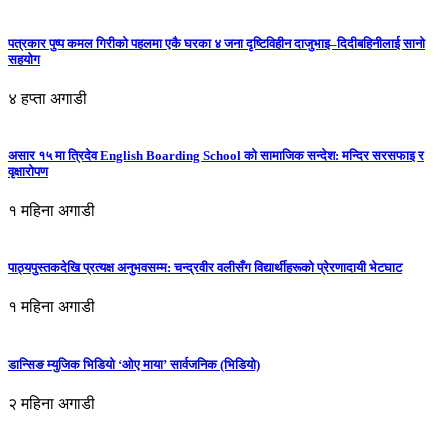
पत्रकार पुष्प कमल गिरीको पहलमा एकै घरका ४ जना दृष्टिविहीन दाजुभाइ–दिदीबहिनीलाई सानो
सहयोग
४ हप्ता अगाडी
असार १५ मा त्रिदेव English Boarding School को सामाजिक सन्देश: मन्दिर सरसफाइ र
वृक्षारोपण
१ महिना अगाडी
पाठ्यपुस्तकदेखि प्रत्यक्ष अनुभवसम्म: चन्द्रवीर वलीसँग विद्यार्थीहरूको प्रेरणादायी भेटघाट
१ महिना अगाडी
डान्सिङ म्युजिक भिडियो ‘ओए माया’ सार्वजनिक (भिडियो)
२ महिना अगाडी