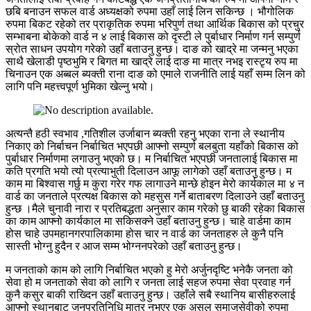
छबि बनाउन सफल वार्ड अध्यक्षको रुपमा उहाँ लाई लिन सकिन्छ । भौगोलिक
रुपमा बिकट रहेको तर प्राकृतिक रुपमा भरिपुर्ण तथा आर्थिक बिकास को प्रचुर
सम्भाबना बोकेको वार्ड न ४ लाई बिकास को दृस्टी ले पुर्बाधार निर्माण गर्न सम्पुर्ण
स्रोत साधन उपयोग गरेको उहाँ बताउनु हुन्छ। दाङ को खाद्रे मा जन्मनु भएका
साथै खेलाडी पृष्ठभुमि र बिगत मा खाद्रे लाई दाङ मा मात्र नभइ रास्टृय रुप मा
चिनाउन एक अब्बल ब्यक्ती राना दाङ को एमाले राजनीति लाई यहाँ सम्म लिन को
लागि पनि महत्त्वपूर्ण भुमिका खेल्नु भयो।
अत्यन्तै हठी स्वभाव ,गतिशील उर्जाबान ब्यक्ती रहनु भएका राना ले स्थानीय
निकाए को निर्बाचन निर्बाचित भएपछी आफ्नो सम्पुर्ण बलबुता यहाँको बिकास को
पुर्बाधार निर्माणमा लगाउनु भएको छ। म निर्बाचित भएपछी जनतालाई बिकास मा
कति प्रगति भयो त्यो प्रत्याभुती दिलाउन आफू लागेको उहाँ बताउनु हुन्छ। म
काम मा बिश्वास गर्छु म कुरा गरेर गफ लागाउने मान्छे होइन मेरो कार्यकाल मा ४ न
वार्ड का जनताले प्रत्यक्ष बिकास को महसुस गर्ने बाताबरण दिलाउने उहाँ बताउनु
हुन्छ ।मैले चुनावी नारा र प्रतिबद्धता अनुसार काम गरेको छु बाकी रहेका बिकास
का काम आफ्नो कार्यकाल मा सकिसक्ने उहाँ बताउनु हुन्छ। चाहे वार्डमा काम
होस चाहे उपमहानगरपालिकामा होस चार न वार्ड का जनताहरु ले कुनै पनि
सास्ती भोग्नु हुदैन र आज सम्म भोग्ननपरेको उहाँ बताउनु हुन्छ।
म जनताको काम को लागि निर्बाचित भएको हु मेरो अर्जुनदृष्टि भनेकै जनता को
सेवा हो म जनताको सेवा को लागि र जनता लाई सहज रुपमा सेवा प्रवाह गर्न
कुनै कसुर बाकी राख्दिन उहाँ बताउनु हुन्छ। उहाँले सबै स्थानिय बासीहरुलाई
आफ्नो स्थानबाट जनप्रतिनिधि मात्र नभएर एक असल समाजसेवीको रुपमा