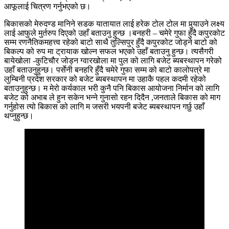
आफूलाई चित्रण गर्नुभएको छ।
बिकासको मेरुदण्ड मानिने सडक यातायात लाई हरेक टोल टोल मा पुर्‍याउने लक्ष्य
लाई आफुले मुर्तरुप दिएको उहाँ बताउनु हुन्छ ।बनहरी – चमेरे गुफा हुँदै कपुरकोट
सम्म रणनैतिकमहत्त्व रहेको बाटो साथै तुल्सिपुर हुँदै कपुरकोट जोड्ने बाटो को
बिकल्प को रुप मा ट्रायाक खोल्न सफल भएको उहाँ बताउनु हुन्छ। त्यसैगरी
बायेखोला -कुटिचौर जोड्न ग्वारखोला मा पुल को लागि बजेट ब्यबस्थापन गरेको
उहाँ बताउनुहुन्छ। पर्सेनी बनहरि हुँदै चमेरे गुफा सम्म को बाटो कालोपत्रे मा
लुम्बिनी प्रदेश सरकार को बजेट ब्यबस्थापन मा उहाकै पहल कदमी रहेको
बताउनुहुन्छ। म मेरो कर्यकाल भरी कुनै पनि बिकास आयोजना निर्मान को लागि
बजेट को अभाब ले हुन सकेन भन्ने गुनासो रहन दिदैन ,जनताले बिकास को माग
गर्नुहोस त्यो बिकास को लागि म जसरी भयपनी बजेट ब्यबस्थापन गर्छु उहाँ
थप्नुहुन्छ।