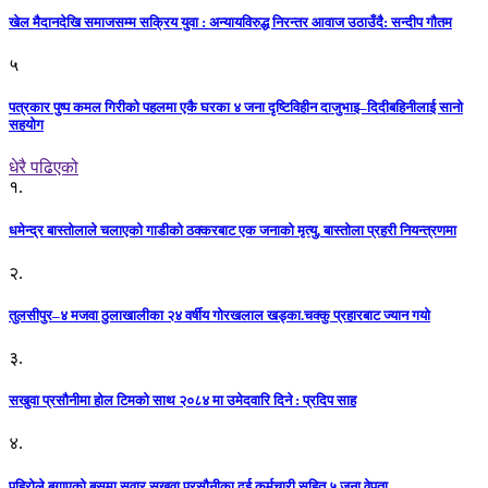
खेल मैदानदेखि समाजसम्म सक्रिय युवा : अन्यायविरुद्ध निरन्तर आवाज उठाउँदै: सन्दीप गौतम
५
पत्रकार पुष्प कमल गिरीको पहलमा एकै घरका ४ जना दृष्टिविहीन दाजुभाइ–दिदीबहिनीलाई सानो
सहयोग
धेरै पढिएको
१.
धमेन्द्र बास्तोलाले चलाएको गाडीको ठक्करबाट एक जनाको मृत्यु, बास्तोला प्रहरी नियन्त्रणमा
२.
तुलसीपुर–४ मजवा ठुलाखालीका २४ वर्षीय गोरखलाल खड्का.चक्कु प्रहारबाट ज्यान गयो
३.
सखुवा प्रसौनीमा होल टिमको साथ २०८४ मा उमेदवारि दिने : प्रदिप साह
४.
पहिराेले बगाएकाे बसमा सवार सखुवा प्रसाैनीका दुई कर्मचारी सहित ५ जना वेपता