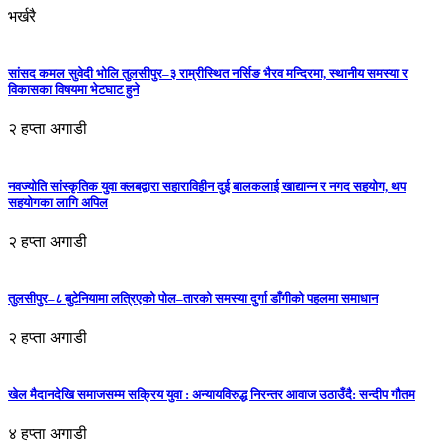
भर्खरै
सांसद कमल सुवेदी भोलि तुलसीपुर–३ राम्रीस्थित नर्सिङ भैरव मन्दिरमा, स्थानीय समस्या र
विकासका विषयमा भेटघाट हुने
२ हप्ता अगाडी
नवज्योति सांस्कृतिक युवा क्लबद्वारा सहाराविहीन दुई बालकलाई खाद्यान्न र नगद सहयोग, थप
सहयोगका लागि अपिल
२ हप्ता अगाडी
तुलसीपुर–८ बुटेनियामा लत्रिएको पोल–तारको समस्या दुर्गा डाँगीको पहलमा समाधान
२ हप्ता अगाडी
खेल मैदानदेखि समाजसम्म सक्रिय युवा : अन्यायविरुद्ध निरन्तर आवाज उठाउँदै: सन्दीप गौतम
४ हप्ता अगाडी