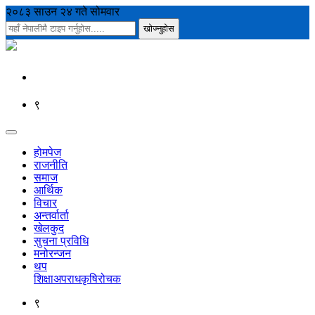
२०८३ साउन २४ गते सोमवार
९
होमपेज
राजनीति
समाज
आर्थिक
विचार
अन्तर्वार्ता
खेलकुद
सुचना प्रविधि
मनोरन्जन
थप
शिक्षा
अपराध
कृषि
रोचक
९