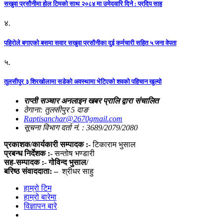
सखुवा प्रसौनीमा होल टिमको साथ २०८४ मा उमेदवारि दिने : प्रदिप साह
४.
पहिराेले बगाएकाे बसमा सवार सखुवा प्रसाैनीका दुई कर्मचारी सहित ५ जना वेपता
५.
तुलसीपुर ३ शिरखोलामा सडेको अवस्थामा भेटिएको शवको पहिचान खुल्यो
राप्ती सञ्चार अनलाइन खबर प्रालि द्वारा संचालित
ठेगाना: तुलसीपुर 5 दाङ
Raptisanchar@2670gmail.com
सूचना विभाग दर्ता नं. : 3689/2079/2080
प्रकाशक/कार्यकारी सम्पादक :-
टिकाराम भुसाल
प्रबन्ध निर्देशक :-
सन्तोष भण्डारी
सह-सम्पादक :- गोविन्द भुसाल/
बरिष्ठ संवाददाता: –
श्रीधर साहु
हाम्रो टिम
हाम्रो बारेमा
विज्ञापन बारे