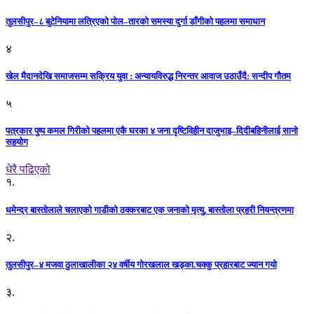
तुलसीपुर–८ बुटेनियामा लत्रिएको पोल–तारको समस्या दुर्गा डाँगीको पहलमा समाधान
४
खेल मैदानदेखि समाजसम्म सक्रिय युवा : अन्यायविरुद्ध निरन्तर आवाज उठाउँदै: सन्दीप गौतम
५
पत्रकार पुष्प कमल गिरीको पहलमा एकै घरका ४ जना दृष्टिविहीन दाजुभाइ–दिदीबहिनीलाई सानो
सहयोग
धेरै पढिएको
१.
धमेन्द्र बास्तोलाले चलाएको गाडीको ठक्करबाट एक जनाको मृत्यु, बास्तोला प्रहरी नियन्त्रणमा
२.
तुलसीपुर–४ मजवा ठुलाखालीका २४ वर्षीय गोरखलाल खड्का.चक्कु प्रहारबाट ज्यान गयो
३.