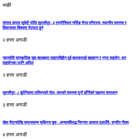
भर्खरै
सांसद कमल सुवेदी भोलि तुलसीपुर–३ राम्रीस्थित नर्सिङ भैरव मन्दिरमा, स्थानीय समस्या र
विकासका विषयमा भेटघाट हुने
२ हप्ता अगाडी
नवज्योति सांस्कृतिक युवा क्लबद्वारा सहाराविहीन दुई बालकलाई खाद्यान्न र नगद सहयोग, थप
सहयोगका लागि अपिल
२ हप्ता अगाडी
तुलसीपुर–८ बुटेनियामा लत्रिएको पोल–तारको समस्या दुर्गा डाँगीको पहलमा समाधान
३ हप्ता अगाडी
खेल मैदानदेखि समाजसम्म सक्रिय युवा : अन्यायविरुद्ध निरन्तर आवाज उठाउँदै: सन्दीप गौतम
४ हप्ता अगाडी