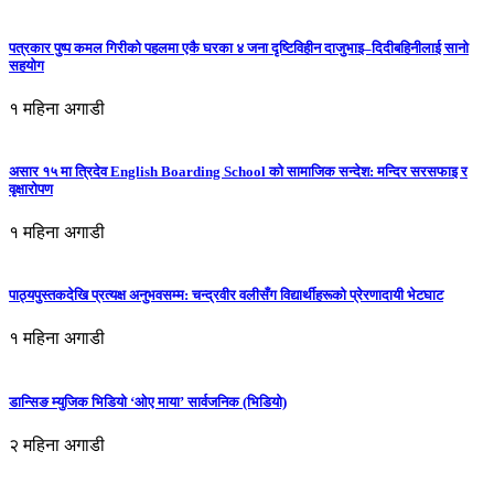
पत्रकार पुष्प कमल गिरीको पहलमा एकै घरका ४ जना दृष्टिविहीन दाजुभाइ–दिदीबहिनीलाई सानो
सहयोग
१ महिना अगाडी
असार १५ मा त्रिदेव English Boarding School को सामाजिक सन्देश: मन्दिर सरसफाइ र
वृक्षारोपण
१ महिना अगाडी
पाठ्यपुस्तकदेखि प्रत्यक्ष अनुभवसम्म: चन्द्रवीर वलीसँग विद्यार्थीहरूको प्रेरणादायी भेटघाट
१ महिना अगाडी
डान्सिङ म्युजिक भिडियो ‘ओए माया’ सार्वजनिक (भिडियो)
२ महिना अगाडी