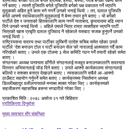
श्रमजिवी बर्गको पार्टीले बर्गले श्रमिक, हरुवा, चरुवा, गरीब बर्गको पक्षमा काम
गर्ने बताए । त्यस्तै पुजिपति बर्गले पुजिपति बर्गको पक्ष वकालत गर्ने भएपनि
मुलुकको अहित हुने काम भने नगर्ने उनको भनाई थियो । तर, दलाल पुजिपति
बर्गले आफ्नो स्वार्थकालागि मुलुकलाई नै बेच्न तयार हुने बताए । यो बर्गको
पार्टीले देश र जनताको हितकालागि काम नगर्ने नाताबाद, कृपावादमा बढि ध्यान
दिने उनको भनाई थियो । अहिले एमाले भित्र राम्रा व्यक्तीहरु भएपनि पार्टी
भित्रको खास प्रबृति दलाल पुजिवाद नै रहेकाले यसबाट सजक हुनुपर्ने उनको
भनाई थियो ।
राष्ट्रियसभा सदस्य तथा पार्टीका लुम्बिनी प्रदेश सचिब समेत रहेका उनले
पार्टीले ‘देश बनाउन टोल र पार्टी बनाउन सेल’को नारालाई आत्मसात गर्दै काम
गरिरहेको बताए । उनले एक टोलमा ३ सेल कमिटि गठन गर्ने तयारी रहेको समेत
बताए ।
संगठनका अध्यक्ष घनश्याम डाँगीले संगठनलाई मजवुत बनाउनकालागि सदस्यता
विस्तार अभियानलाई जोड दिने बताए । उनले आफ्नो कार्यकालमा संगठनलाई
बलियो र सशक्त बनाएर देखाउने बताए । त्यसकालागि सबैले आ–आफ्नो
ठाउँबाट सहयोग गर्नुपर्ने समेत बताए । कार्यक्रममा निवर्तमान अध्यक्ष
डिल्लीबहादुर वलीलगायतले मन्तब्य ब्यक्त गरेका थिए । कार्यक्रमको
सहजीकरण महासचिब बसन्त भण्डारीले गरेका थिए ।
प्रकाशित मिति : २०७८ असोज २१ गते बिहिवार
प्रतिक्रिया दिनुहोस्
मुख्य समाचार सँग संबन्धित