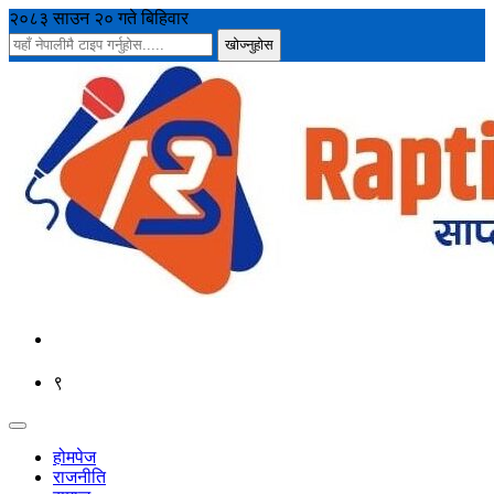
२०८३ साउन २० गते बिहिवार
९
होमपेज
राजनीति