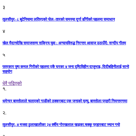
३
तुलसीपुर–८ बुटेनियामा लत्रिएको पोल–तारको समस्या दुर्गा डाँगीको पहलमा समाधान
४
खेल मैदानदेखि समाजसम्म सक्रिय युवा : अन्यायविरुद्ध निरन्तर आवाज उठाउँदै: सन्दीप गौतम
५
पत्रकार पुष्प कमल गिरीको पहलमा एकै घरका ४ जना दृष्टिविहीन दाजुभाइ–दिदीबहिनीलाई सानो
सहयोग
धेरै पढिएको
१.
धमेन्द्र बास्तोलाले चलाएको गाडीको ठक्करबाट एक जनाको मृत्यु, बास्तोला प्रहरी नियन्त्रणमा
२.
तुलसीपुर–४ मजवा ठुलाखालीका २४ वर्षीय गोरखलाल खड्का.चक्कु प्रहारबाट ज्यान गयो