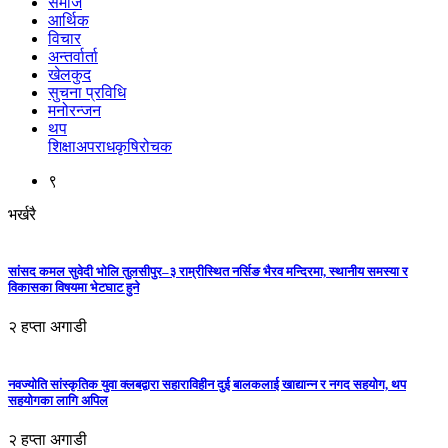
समाज
आर्थिक
विचार
अन्तर्वार्ता
खेलकुद
सुचना प्रविधि
मनोरन्जन
थप
शिक्षा
अपराध
कृषि
रोचक
९
भर्खरै
सांसद कमल सुवेदी भोलि तुलसीपुर–३ राम्रीस्थित नर्सिङ भैरव मन्दिरमा, स्थानीय समस्या र
विकासका विषयमा भेटघाट हुने
२ हप्ता अगाडी
नवज्योति सांस्कृतिक युवा क्लबद्वारा सहाराविहीन दुई बालकलाई खाद्यान्न र नगद सहयोग, थप
सहयोगका लागि अपिल
२ हप्ता अगाडी