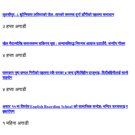
तुलसीपुर–८ बुटेनियामा लत्रिएको पोल–तारको समस्या दुर्गा डाँगीको पहलमा समाधान
२ हप्ता अगाडी
खेल मैदानदेखि समाजसम्म सक्रिय युवा : अन्यायविरुद्ध निरन्तर आवाज उठाउँदै: सन्दीप गौतम
४ हप्ता अगाडी
पत्रकार पुष्प कमल गिरीको पहलमा एकै घरका ४ जना दृष्टिविहीन दाजुभाइ–दिदीबहिनीलाई सानो
सहयोग
४ हप्ता अगाडी
असार १५ मा त्रिदेव English Boarding School को सामाजिक सन्देश: मन्दिर सरसफाइ र
वृक्षारोपण
१ महिना अगाडी