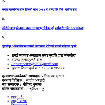
३.
सखुवा प्रसौनीमा होल टिमको साथ २०८४ मा उमेदवारि दिने : प्रदिप साह
४.
पहिराेले बगाएकाे बसमा सवार सखुवा प्रसाैनीका दुई कर्मचारी सहित ५ जना वेपता
५.
तुलसीपुर ३ शिरखोलामा सडेको अवस्थामा भेटिएको शवको पहिचान खुल्यो
राप्ती सञ्चार अनलाइन खबर प्रालि द्वारा संचालित
ठेगाना: तुलसीपुर 5 दाङ
Raptisanchar@2670gmail.com
सूचना विभाग दर्ता नं. : 3689/2079/2080
प्रकाशक/कार्यकारी सम्पादक :-
टिकाराम भुसाल
प्रबन्ध निर्देशक :-
सन्तोष भण्डारी
सह-सम्पादक :- गोविन्द भुसाल/
बरिष्ठ संवाददाता: –
श्रीधर साहु
हाम्रो टिम
हाम्रो बारेमा