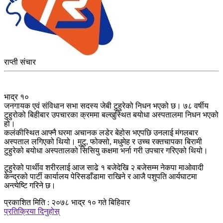
राप्ती संचार
भाद्र १०
जनगायक एवं संविधान सभा सदस्य जेबी टुहुरेको निधन भएको छ। ७८ वर्षीय
टुहुरोको बिहीबार उपचारका क्रममा बल्खुस्थित बयोधा अस्पतालमा निधन भएको
हो।
कलंकीस्थित आफ्नै घरमा अचानक लडेर बेहोस भएपछि उनलाई मंगलबार
अस्पताल लगिएको थियो। मुटु, फोक्सो, मधुमेह र उच्च रक्तचापका बिरामी
टुहुरेको बयोधा अस्पतालको सिसियु कक्षमा भर्ना गरी उपचार गरिएको थियो।
टुहुरेको पार्थीव शरीरलाई आज साढे १ बजेदेखि २ बजेसम्म नेकपा माओवादी
केन्द्रको पार्टी कार्यालय पेरिसडाँडामा राखिने र आजै पशुपति आर्यघाटमा
अन्त्येष्टि गरिने छ।
प्रकाशित मिति : २०७८ भाद्र १० गते बिहिवार
प्रतिक्रिया दिनुहोस्