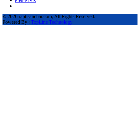
विज्ञापन बारे
©
2026 raptisanchar.com, All Rights Reserved.
Powered By :
TopLine Technology