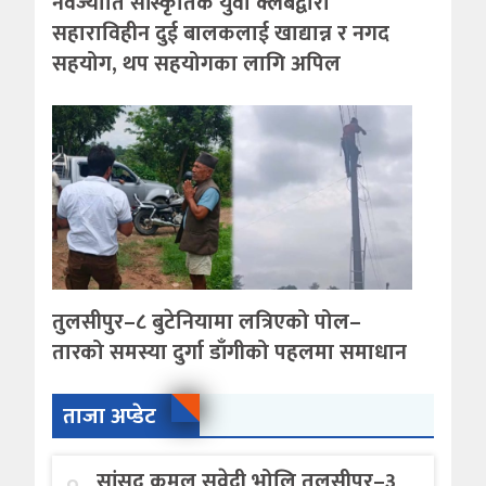
नवज्योति सांस्कृतिक युवा क्लबद्वारा
सहाराविहीन दुई बालकलाई खाद्यान्न र नगद
सहयोग, थप सहयोगका लागि अपिल
तुलसीपुर–८ बुटेनियामा लत्रिएको पोल–
तारको समस्या दुर्गा डाँगीको पहलमा समाधान
ताजा अप्डेट
सांसद कमल सुवेदी भोलि तुलसीपुर–३