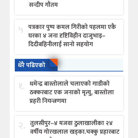
सन्दीप गौतम
५
पत्रकार पुष्प कमल गिरीको पहलमा एकै
घरका ४ जना दृष्टिविहीन दाजुभाइ–
दिदीबहिनीलाई सानो सहयोग
धेरै पढिएको
१.
धमेन्द्र बास्तोलाले चलाएको गाडीको
ठक्करबाट एक जनाको मृत्यु, बास्तोला
प्रहरी नियन्त्रणमा
२.
तुलसीपुर–४ मजवा ठुलाखालीका २४
वर्षीय गोरखलाल खड्का.चक्कु प्रहारबाट