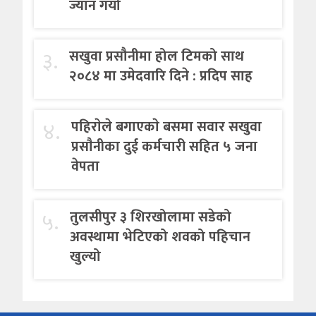
ज्यान गयो
३.
सखुवा प्रसौनीमा होल टिमको साथ
२०८४ मा उमेदवारि दिने : प्रदिप साह
४.
पहिराेले बगाएकाे बसमा सवार सखुवा
प्रसाैनीका दुई कर्मचारी सहित ५ जना
वेपता
५.
तुलसीपुर ३ शिरखोलामा सडेको
अवस्थामा भेटिएको शवको पहिचान
खुल्यो