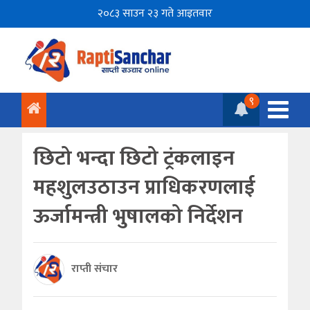
२०८३ साउन २३ गते आइतवार
९
छिटो भन्दा छिटो ट्रंकलाइन
महशुलउठाउन प्राधिकरणलाई
ऊर्जामन्त्री भुषालको निर्देशन
राप्ती संचार