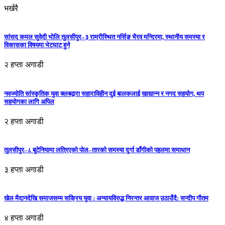
भर्खरै
सांसद कमल सुवेदी भोलि तुलसीपुर–३ राम्रीस्थित नर्सिङ भैरव मन्दिरमा, स्थानीय समस्या र
विकासका विषयमा भेटघाट हुने
२ हप्ता अगाडी
नवज्योति सांस्कृतिक युवा क्लबद्वारा सहाराविहीन दुई बालकलाई खाद्यान्न र नगद सहयोग, थप
सहयोगका लागि अपिल
२ हप्ता अगाडी
तुलसीपुर–८ बुटेनियामा लत्रिएको पोल–तारको समस्या दुर्गा डाँगीको पहलमा समाधान
३ हप्ता अगाडी
खेल मैदानदेखि समाजसम्म सक्रिय युवा : अन्यायविरुद्ध निरन्तर आवाज उठाउँदै: सन्दीप गौतम
४ हप्ता अगाडी