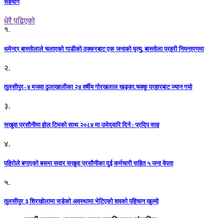
सहयोग
धेरै पढिएको
१.
धमेन्द्र बास्तोलाले चलाएको गाडीको ठक्करबाट एक जनाको मृत्यु, बास्तोला प्रहरी नियन्त्रणमा
२.
तुलसीपुर–४ मजवा ठुलाखालीका २४ वर्षीय गोरखलाल खड्का.चक्कु प्रहारबाट ज्यान गयो
३.
सखुवा प्रसौनीमा होल टिमको साथ २०८४ मा उमेदवारि दिने : प्रदिप साह
४.
पहिराेले बगाएकाे बसमा सवार सखुवा प्रसाैनीका दुई कर्मचारी सहित ५ जना वेपता
५.
तुलसीपुर ३ शिरखोलामा सडेको अवस्थामा भेटिएको शवको पहिचान खुल्यो