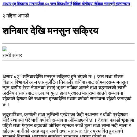
आधारभूत विद्यालय रानागाउँका ६० जना विद्यार्थीलाई विवेक योगीद्वारा शैक्षिक सामग्री हस्तान्तरण
२ महिना अगाडी
शनिबार देखि मनसुन सक्रिय
राप्ती संचार
असार ०२” शनिबारदेखि मनसुन सक्रिय हुने भएको छ । जल तथा मौसम
विज्ञान विभागले आज एक बुलेटिन निकालेर शनिबारबाट सोमबारसम्म मनसुन
न्यून चापीय रेखा नेपालको तराई भूभाग नजिक आउने तथा बङ्गालको खाडी
अरबियन सागरबाट जलवाष्प युक्त हावा प्रशस्त मात्रामा आउने सम्भावना
रहेकाले देशका धेरै स्थानमा हल्कादेखि मध्यम वर्षाको सम्भावना रहेको जनाएको
छ ।
सुदूरपश्चिम, कर्णाली तथा लुम्बिनी प्रदेशका केही स्थानमा र बाँकी प्रदेशका
थोरै स्थानमा धेरै भारी वर्षाको सम्भावना औँल्याइएको छ । देशका पहाडी भूभागमा
पहिरो तथा गेग्रान बहावको जोखिम रहनका साथै ठूला तथा साना नदी नाला र
खोलामा पानीको सतह बढ्न सक्ने तथा यातायात क्षेत्र प्रभावित हुनसक्ने
भएकाले विभागले आवश्यक सतर्कता अपनाउन आग्रह गरेको छ ।