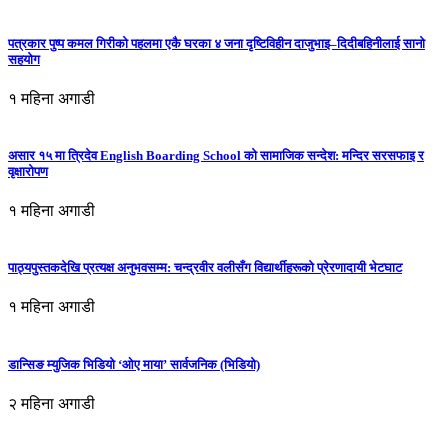
पत्रकार पुष्प कमल गिरीको पहलमा एकै घरका ४ जना दृष्टिविहीन दाजुभाइ–दिदीबहिनीलाई सानो
सहयोग
१ महिना अगाडी
असार १५ मा त्रिदेव English Boarding School को सामाजिक सन्देश: मन्दिर सरसफाइ र
वृक्षारोपण
१ महिना अगाडी
पाठ्यपुस्तकदेखि प्रत्यक्ष अनुभवसम्म: चन्द्रवीर वलीसँग विद्यार्थीहरूको प्रेरणादायी भेटघाट
१ महिना अगाडी
डान्सिङ म्युजिक भिडियो ‘ओए माया’ सार्वजनिक (भिडियो)
२ महिना अगाडी