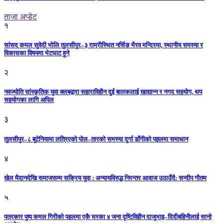
ताजा अप्डेट
१
सांसद कमल सुवेदी भोलि तुलसीपुर–३ राम्रीस्थित नर्सिङ भैरव मन्दिरमा, स्थानीय समस्या र
विकासका विषयमा भेटघाट हुने
२
नवज्योति सांस्कृतिक युवा क्लबद्वारा सहाराविहीन दुई बालकलाई खाद्यान्न र नगद सहयोग, थप
सहयोगका लागि अपिल
३
तुलसीपुर–८ बुटेनियामा लत्रिएको पोल–तारको समस्या दुर्गा डाँगीको पहलमा समाधान
४
खेल मैदानदेखि समाजसम्म सक्रिय युवा : अन्यायविरुद्ध निरन्तर आवाज उठाउँदै: सन्दीप गौतम
५
पत्रकार पुष्प कमल गिरीको पहलमा एकै घरका ४ जना दृष्टिविहीन दाजुभाइ–दिदीबहिनीलाई सानो