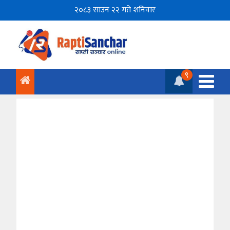
२०८३ साउन २२ गते शनिवार
९