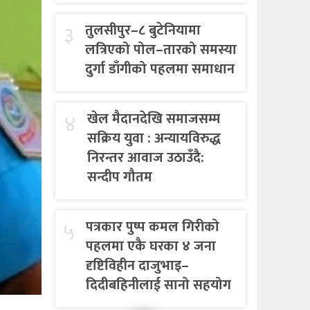
३
तुलसीपुर–८ बुटेनियामा
लत्रिएको पोल–तारको समस्या
दुर्गा डाँगीको पहलमा समाधान
४
खेल मैदानदेखि समाजसम्म
सक्रिय युवा : अन्यायविरुद्ध
निरन्तर आवाज उठाउँदै:
सन्दीप गौतम
५
पत्रकार पुष्प कमल गिरीको
पहलमा एकै घरका ४ जना
दृष्टिविहीन दाजुभाइ–
दिदीबहिनीलाई सानो सहयोग