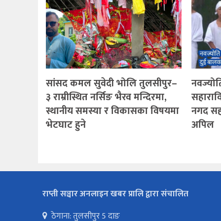
सांसद कमल सुवेदी भोलि तुलसीपुर–
नवज्योति
३ राम्रीस्थित नर्सिङ भैरव मन्दिरमा,
सहारावि
स्थानीय समस्या र विकासका विषयमा
नगद सह
भेटघाट हुने
अपिल
राप्ती सञ्चार अनलाइन खबर प्रालि द्वारा संचालित
ठेगाना: तुलसीपुर 5 दाङ