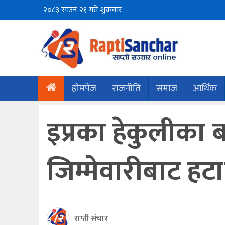
२०८३ साउन २१ गते शुक्रवार
होमपेज
राजनीति
समाज
आर्थिक
इप्रका हेकुलीका 
जिम्मेवारीबाट हट
राप्ती संचार