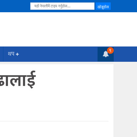
९
थप
ुढालाई