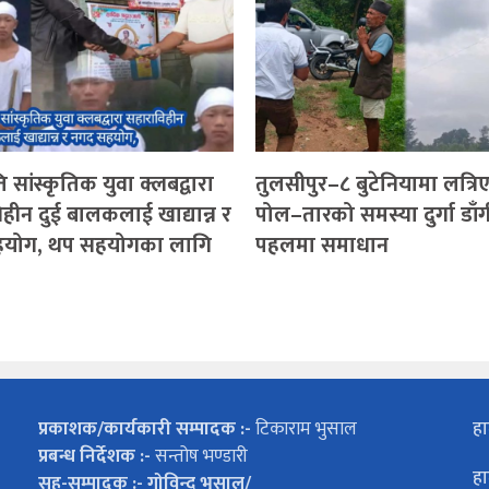
 सांस्कृतिक युवा क्लबद्वारा
तुलसीपुर–८ बुटेनियामा लत्रि
हीन दुई बालकलाई खाद्यान्न र
पोल–तारको समस्या दुर्गा डाँ
योग, थप सहयोगका लागि
पहलमा समाधान
प्रकाशक/कार्यकारी सम्पादक :-
टिकाराम भुसाल
हा
प्रबन्ध निर्देशक :-
सन्तोष भण्डारी
हा
सह-सम्पादक :- गोविन्द भुसाल/