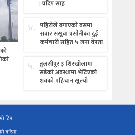
: प्रदिप साह
४.
पहिराेले बगाएकाे बसमा
सवार सखुवा प्रसाैनीका दुई
कर्मचारी सहित ५ जना वेपता
एको
गीको
५.
तुलसीपुर ३ शिरखोलामा
सडेको अवस्थामा भेटिएको
शवको पहिचान खुल्यो
म्रो टिम
म्रो बारेमा