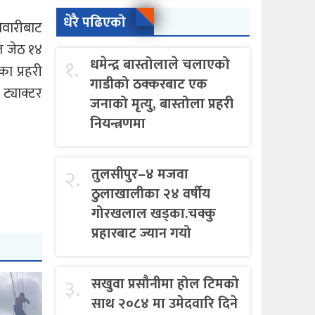
धेरै पढिएको
ेवारीबाट
त जेठ १४
१.
धमेन्द्र बास्तोलाले चलाएको
ा प्रहरी
गाडीको ठक्करबाट एक
्याक्टर
जनाको मृत्यु, बास्तोला प्रहरी
नियन्त्रणमा
२.
तुलसीपुर–४ मजवा
ठुलाखालीका २४ वर्षीय
गोरखलाल खड्का.चक्कु
प्रहारबाट ज्यान गयो
३.
सखुवा प्रसौनीमा होल टिमको
साथ २०८४ मा उमेदवारि दिने