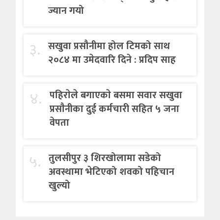
ज्यान गयो
३.
सखुवा प्रसौनीमा होल टिमको साथ
२०८४ मा उमेदवारि दिने : प्रदिप साह
४.
पहिराेले बगाएकाे बसमा सवार सखुवा
प्रसाैनीका दुई कर्मचारी सहित ५ जना
वेपता
५.
तुलसीपुर ३ शिरखोलामा सडेको
अवस्थामा भेटिएको शवको पहिचान
खुल्यो