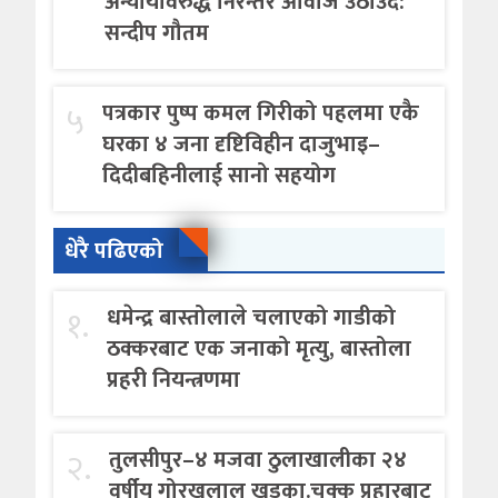
अन्यायविरुद्ध निरन्तर आवाज उठाउँदै:
सन्दीप गौतम
५
पत्रकार पुष्प कमल गिरीको पहलमा एकै
घरका ४ जना दृष्टिविहीन दाजुभाइ–
दिदीबहिनीलाई सानो सहयोग
धेरै पढिएको
१.
धमेन्द्र बास्तोलाले चलाएको गाडीको
ठक्करबाट एक जनाको मृत्यु, बास्तोला
प्रहरी नियन्त्रणमा
२.
तुलसीपुर–४ मजवा ठुलाखालीका २४
वर्षीय गोरखलाल खड्का.चक्कु प्रहारबाट