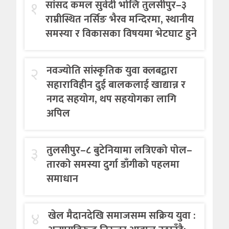
१
सांसद कमल सुवेदी भोलि तुलसीपुर–३
राम्रीस्थित नर्सिङ भैरव मन्दिरमा, स्थानीय
समस्या र विकासका विषयमा भेटघाट हुने
२
नवज्योति सांस्कृतिक युवा क्लबद्वारा
सहाराविहीन दुई बालकलाई खाद्यान्न र
नगद सहयोग, थप सहयोगका लागि
अपिल
३
तुलसीपुर–८ बुटेनियामा लत्रिएको पोल–
तारको समस्या दुर्गा डाँगीको पहलमा
समाधान
४
खेल मैदानदेखि समाजसम्म सक्रिय युवा :