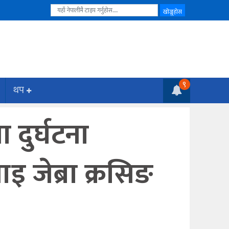
९
थप
 दुर्घटना
लाइ जेब्रा क्रसिङ