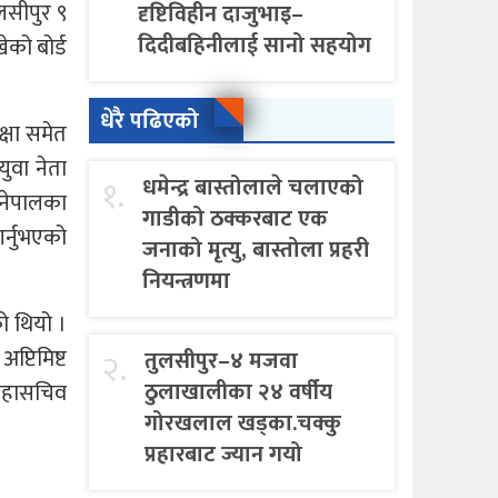
लसीपुर ९
दृष्टिविहीन दाजुभाइ–
दिदीबहिनीलाई सानो सहयोग
ेको बोर्ड
धेरै पढिएको
क्षा समेत
युवा नेता
१.
धमेन्द्र बास्तोलाले चलाएको
ल नेपालका
गाडीको ठक्करबाट एक
गर्नुभएको
जनाको मृत्यु, बास्तोला प्रहरी
नियन्त्रणमा
को थियो ।
प्टिमिष्ट
२.
तुलसीपुर–४ मजवा
ठुलाखालीका २४ वर्षीय
 महासचिव
गोरखलाल खड्का.चक्कु
प्रहारबाट ज्यान गयो