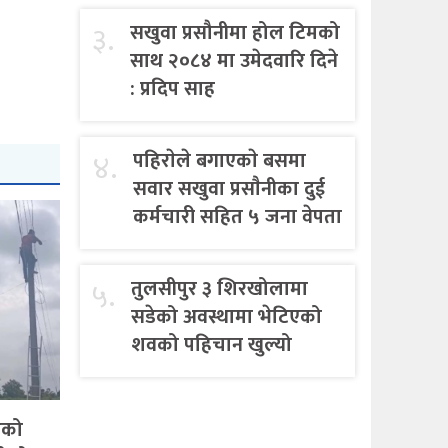
३.
सखुवा प्रसौनीमा होल टिमको
साथ २०८४ मा उमेदवारि दिने
: प्रदिप साह
४.
पहिराेले बगाएकाे बसमा
सवार सखुवा प्रसाैनीका दुई
कर्मचारी सहित ५ जना वेपता
५.
तुलसीपुर ३ शिरखोलामा
सडेको अवस्थामा भेटिएको
शवको पहिचान खुल्यो
एको