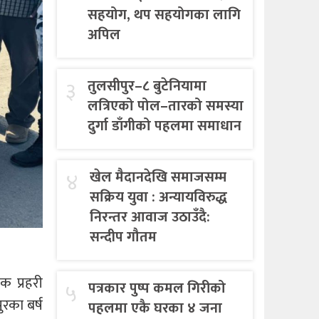
सहयोग, थप सहयोगका लागि
अपिल
३
तुलसीपुर–८ बुटेनियामा
लत्रिएको पोल–तारको समस्या
दुर्गा डाँगीको पहलमा समाधान
४
खेल मैदानदेखि समाजसम्म
सक्रिय युवा : अन्यायविरुद्ध
निरन्तर आवाज उठाउँदै:
सन्दीप गौतम
क प्रहरी
५
पत्रकार पुष्प कमल गिरीको
रका बर्ष
पहलमा एकै घरका ४ जना