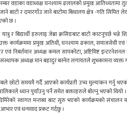
नम्बर वडाका वडाध्यक्ष घनश्याम ढलालको प्रमुख आतिथ्यतामा तु
जाने बाटो र दमारगाँउ जाने बाटोमा बिधालय क्षेत्र -गति सिमित लेख
 भएको छ ।
्रु र बिद्यार्थी हरुलाइ जेब्रा क्रसिङबाट बाटो काटनुपर्छ भन्ने शि
ो । उक्त कार्यक्रममा प्रमुख अतिथी, घनश्याम ढकाल, समाजसेवी एवं 
रेक्टर एवं निबर्तमान अध्यक्ष कमल सापकोटा, अप्टिमिष्ट इन्टरनेशन
ुर संस्थापक अध्यक्ष मान बहादुर बस्नेत लगायतले शुभकामना व्यक्त 
बले छोटो समयमै गर्दै आएको कार्यप्रती उच्च मुल्यांकन गर्नु भए
काले ध्यान पुर्याउनु पर्ने समेत बक्ताहरुले बोल्नु भएको थियो । अ
घिमिरेको स्वागत मन्तब्य बाट सुरु भएको कार्यक्रमको संचालन
क आभार एवं धन्यवाद प्रकट गर्दछु ।