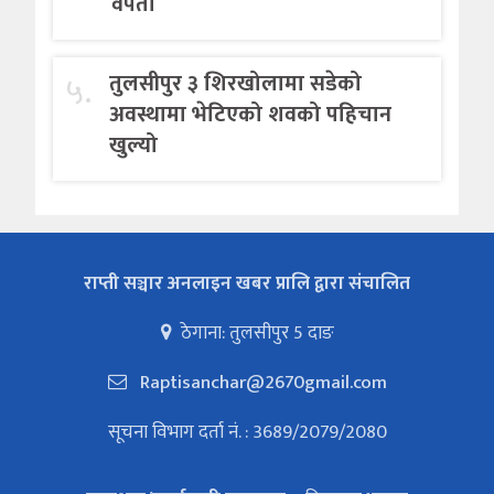
वेपता
५.
तुलसीपुर ३ शिरखोलामा सडेको
अवस्थामा भेटिएको शवको पहिचान
खुल्यो
राप्ती सञ्चार अनलाइन खबर प्रालि द्वारा संचालित
ठेगाना: तुलसीपुर 5 दाङ
Raptisanchar@2670gmail.com
सूचना विभाग दर्ता नं. : 3689/2079/2080