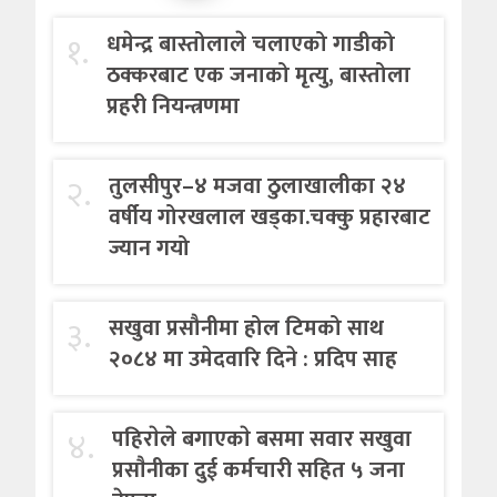
१.
धमेन्द्र बास्तोलाले चलाएको गाडीको
ठक्करबाट एक जनाको मृत्यु, बास्तोला
प्रहरी नियन्त्रणमा
२.
तुलसीपुर–४ मजवा ठुलाखालीका २४
वर्षीय गोरखलाल खड्का.चक्कु प्रहारबाट
ज्यान गयो
३.
सखुवा प्रसौनीमा होल टिमको साथ
२०८४ मा उमेदवारि दिने : प्रदिप साह
४.
पहिराेले बगाएकाे बसमा सवार सखुवा
प्रसाैनीका दुई कर्मचारी सहित ५ जना