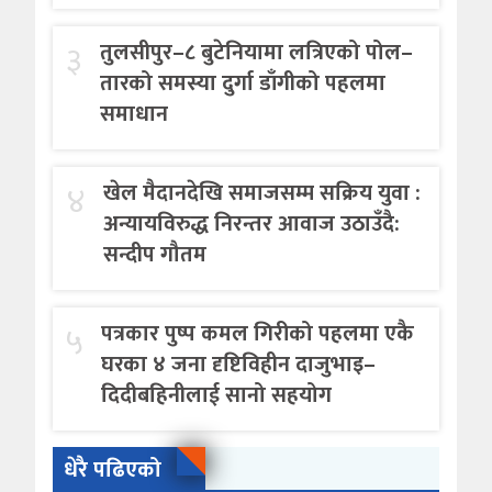
३
तुलसीपुर–८ बुटेनियामा लत्रिएको पोल–
तारको समस्या दुर्गा डाँगीको पहलमा
समाधान
४
खेल मैदानदेखि समाजसम्म सक्रिय युवा :
अन्यायविरुद्ध निरन्तर आवाज उठाउँदै:
सन्दीप गौतम
५
पत्रकार पुष्प कमल गिरीको पहलमा एकै
घरका ४ जना दृष्टिविहीन दाजुभाइ–
दिदीबहिनीलाई सानो सहयोग
धेरै पढिएको