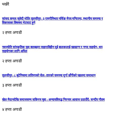
भर्खरै
सांसद कमल सुवेदी भोलि तुलसीपुर–३ राम्रीस्थित नर्सिङ भैरव मन्दिरमा, स्थानीय समस्या र
विकासका विषयमा भेटघाट हुने
२ हप्ता अगाडी
नवज्योति सांस्कृतिक युवा क्लबद्वारा सहाराविहीन दुई बालकलाई खाद्यान्न र नगद सहयोग, थप
सहयोगका लागि अपिल
२ हप्ता अगाडी
तुलसीपुर–८ बुटेनियामा लत्रिएको पोल–तारको समस्या दुर्गा डाँगीको पहलमा समाधान
३ हप्ता अगाडी
खेल मैदानदेखि समाजसम्म सक्रिय युवा : अन्यायविरुद्ध निरन्तर आवाज उठाउँदै: सन्दीप गौतम
४ हप्ता अगाडी