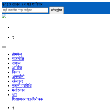
२०८३ साउन २२ गते शनिवार
९
होमपेज
राजनीति
समाज
आर्थिक
विचार
अन्तर्वार्ता
खेलकुद
सुचना प्रविधि
मनोरन्जन
थप
शिक्षा
अपराध
कृषि
रोचक
९