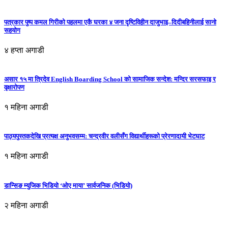
पत्रकार पुष्प कमल गिरीको पहलमा एकै घरका ४ जना दृष्टिविहीन दाजुभाइ–दिदीबहिनीलाई सानो
सहयोग
४ हप्ता अगाडी
असार १५ मा त्रिदेव English Boarding School को सामाजिक सन्देश: मन्दिर सरसफाइ र
वृक्षारोपण
१ महिना अगाडी
पाठ्यपुस्तकदेखि प्रत्यक्ष अनुभवसम्म: चन्द्रवीर वलीसँग विद्यार्थीहरूको प्रेरणादायी भेटघाट
१ महिना अगाडी
डान्सिङ म्युजिक भिडियो ‘ओए माया’ सार्वजनिक (भिडियो)
२ महिना अगाडी