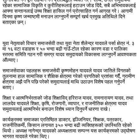
रहेका सामाजिक विकृति र कुरीतिहरूलाई हटाउन जोड दिंदै, सबै अभिभावकलाई
आफ्ना सन्तानलाई उच्च शिक्षा हासिल गर्न प्रोत्साहित गर्न आग्रह गरे। आगामी
दिनमा कृष्ण जन्माष्टमी मनाउन लाग्नुपर्ने सम्पूर्ण खर्च प्रमुख अतिथिले दिने
बताएका छन्।
युवा नेतृत्वको विचार समाजसेवी तथा युवा नेता शैलेन्द्र यादवले पर्सा क्षेत्र नं. ३
मा १६ वटा वडाहरू र ५० भन्दा बढी गाउँ-टोल रहेका कारण वडा र पालिका
स्तरमा समिति गठन गरी समग्र यादव समुदायको विकासमा लाग्नुपर्ने आवश्यकता
औंल्याए।
समाजसेवाका पहलहरू समाजसेवी कृष्णमोहन यादवले यादव जातिले विगतको
तुलनामा हाल सामाजिक र शैक्षिक क्षेत्रमा गरेको प्रगतिको प्रशंसा गर्दै, ग्रामीण
क्षेत्रमा अझै पनि पछि परेको समुदायलाई माथि उठाउन विशेष पहल गर्नुपर्ने
बताए।
शिक्षा र आत्मनिर्भरताको जोड शिक्षाविद् हरिराज यादव, रामनारायण यादव, तथा
लालदेव यादवले शिक्षा, कृषि, रोजगारी, व्यापार, र राजनीतिक क्षेत्रमा यादव
समुदायलाई आत्मनिर्भर बनाउन विशेष ध्यान दिनुपर्ने धारणा राखे।
कार्यक्रममा समाजका प्रतिष्ठित डाक्टर, इञ्जिनियर, शिक्षक, पत्रकार,
राजनीतिकर्मी, किसान लगायत ३५० भन्दा बढी व्यक्तिहरूको उपस्थिति रहेको
थियो। अध्यक्ष नागेन्द्र यादवको अध्यक्षतामा सम्पन्न यस कार्यक्रमको उद्घोषण
भागरत यादवले गरेका थिए।