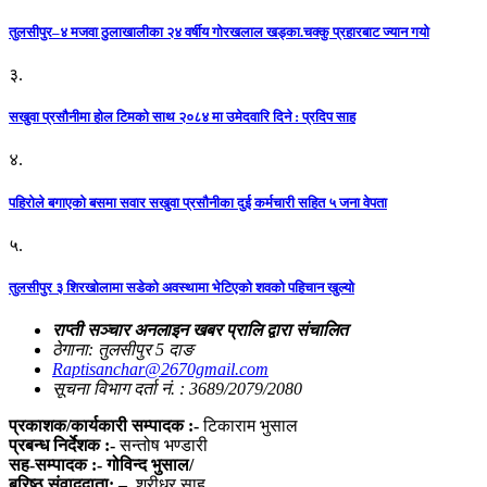
तुलसीपुर–४ मजवा ठुलाखालीका २४ वर्षीय गोरखलाल खड्का.चक्कु प्रहारबाट ज्यान गयो
३.
सखुवा प्रसौनीमा होल टिमको साथ २०८४ मा उमेदवारि दिने : प्रदिप साह
४.
पहिराेले बगाएकाे बसमा सवार सखुवा प्रसाैनीका दुई कर्मचारी सहित ५ जना वेपता
५.
तुलसीपुर ३ शिरखोलामा सडेको अवस्थामा भेटिएको शवको पहिचान खुल्यो
राप्ती सञ्चार अनलाइन खबर प्रालि द्वारा संचालित
ठेगाना: तुलसीपुर 5 दाङ
Raptisanchar@2670gmail.com
सूचना विभाग दर्ता नं. : 3689/2079/2080
प्रकाशक/कार्यकारी सम्पादक :-
टिकाराम भुसाल
प्रबन्ध निर्देशक :-
सन्तोष भण्डारी
सह-सम्पादक :- गोविन्द भुसाल/
बरिष्ठ संवाददाता: –
श्रीधर साहु