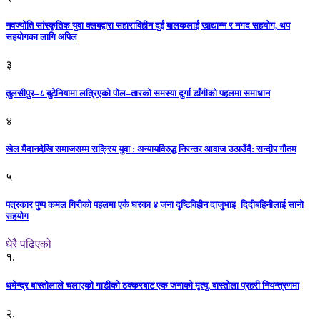
नवज्योति सांस्कृतिक युवा क्लबद्वारा सहाराविहीन दुई बालकलाई खाद्यान्न र नगद सहयोग, थप
सहयोगका लागि अपिल
३
तुलसीपुर–८ बुटेनियामा लत्रिएको पोल–तारको समस्या दुर्गा डाँगीको पहलमा समाधान
४
खेल मैदानदेखि समाजसम्म सक्रिय युवा : अन्यायविरुद्ध निरन्तर आवाज उठाउँदै: सन्दीप गौतम
५
पत्रकार पुष्प कमल गिरीको पहलमा एकै घरका ४ जना दृष्टिविहीन दाजुभाइ–दिदीबहिनीलाई सानो
सहयोग
धेरै पढिएको
१.
धमेन्द्र बास्तोलाले चलाएको गाडीको ठक्करबाट एक जनाको मृत्यु, बास्तोला प्रहरी नियन्त्रणमा
२.