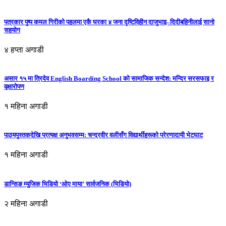
पत्रकार पुष्प कमल गिरीको पहलमा एकै घरका ४ जना दृष्टिविहीन दाजुभाइ–दिदीबहिनीलाई सानो
सहयोग
४ हप्ता अगाडी
असार १५ मा त्रिदेव English Boarding School को सामाजिक सन्देश: मन्दिर सरसफाइ र
वृक्षारोपण
१ महिना अगाडी
पाठ्यपुस्तकदेखि प्रत्यक्ष अनुभवसम्म: चन्द्रवीर वलीसँग विद्यार्थीहरूको प्रेरणादायी भेटघाट
१ महिना अगाडी
डान्सिङ म्युजिक भिडियो ‘ओए माया’ सार्वजनिक (भिडियो)
२ महिना अगाडी