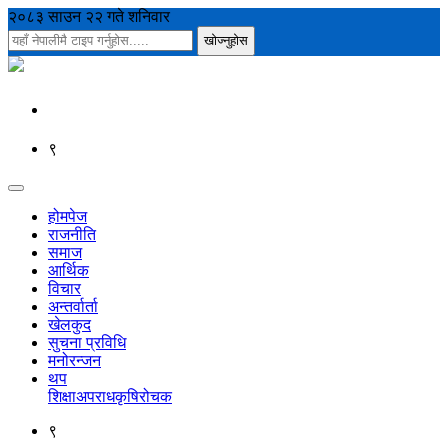
२०८३ साउन २२ गते शनिवार
९
होमपेज
राजनीति
समाज
आर्थिक
विचार
अन्तर्वार्ता
खेलकुद
सुचना प्रविधि
मनोरन्जन
थप
शिक्षा
अपराध
कृषि
रोचक
९