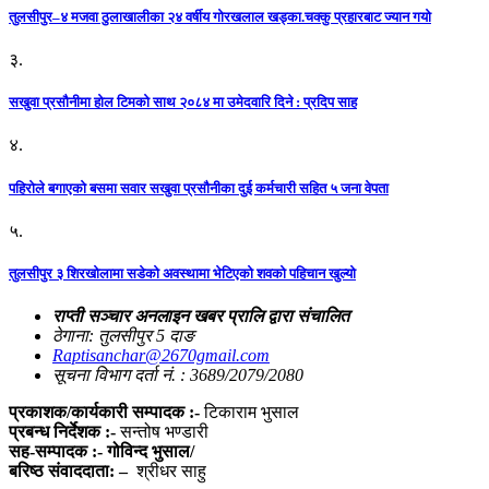
तुलसीपुर–४ मजवा ठुलाखालीका २४ वर्षीय गोरखलाल खड्का.चक्कु प्रहारबाट ज्यान गयो
३.
सखुवा प्रसौनीमा होल टिमको साथ २०८४ मा उमेदवारि दिने : प्रदिप साह
४.
पहिराेले बगाएकाे बसमा सवार सखुवा प्रसाैनीका दुई कर्मचारी सहित ५ जना वेपता
५.
तुलसीपुर ३ शिरखोलामा सडेको अवस्थामा भेटिएको शवको पहिचान खुल्यो
राप्ती सञ्चार अनलाइन खबर प्रालि द्वारा संचालित
ठेगाना: तुलसीपुर 5 दाङ
Raptisanchar@2670gmail.com
सूचना विभाग दर्ता नं. : 3689/2079/2080
प्रकाशक/कार्यकारी सम्पादक :-
टिकाराम भुसाल
प्रबन्ध निर्देशक :-
सन्तोष भण्डारी
सह-सम्पादक :- गोविन्द भुसाल/
बरिष्ठ संवाददाता: –
श्रीधर साहु