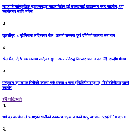
नवज्योति सांस्कृतिक युवा क्लबद्वारा सहाराविहीन दुई बालकलाई खाद्यान्न र नगद सहयोग, थप
सहयोगका लागि अपिल
३
तुलसीपुर–८ बुटेनियामा लत्रिएको पोल–तारको समस्या दुर्गा डाँगीको पहलमा समाधान
४
खेल मैदानदेखि समाजसम्म सक्रिय युवा : अन्यायविरुद्ध निरन्तर आवाज उठाउँदै: सन्दीप गौतम
५
पत्रकार पुष्प कमल गिरीको पहलमा एकै घरका ४ जना दृष्टिविहीन दाजुभाइ–दिदीबहिनीलाई सानो
सहयोग
धेरै पढिएको
१.
धमेन्द्र बास्तोलाले चलाएको गाडीको ठक्करबाट एक जनाको मृत्यु, बास्तोला प्रहरी नियन्त्रणमा
२.