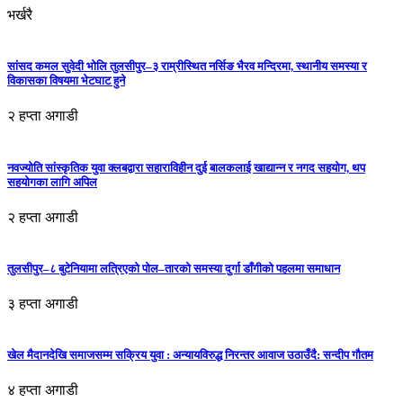
भर्खरै
सांसद कमल सुवेदी भोलि तुलसीपुर–३ राम्रीस्थित नर्सिङ भैरव मन्दिरमा, स्थानीय समस्या र
विकासका विषयमा भेटघाट हुने
२ हप्ता अगाडी
नवज्योति सांस्कृतिक युवा क्लबद्वारा सहाराविहीन दुई बालकलाई खाद्यान्न र नगद सहयोग, थप
सहयोगका लागि अपिल
२ हप्ता अगाडी
तुलसीपुर–८ बुटेनियामा लत्रिएको पोल–तारको समस्या दुर्गा डाँगीको पहलमा समाधान
३ हप्ता अगाडी
खेल मैदानदेखि समाजसम्म सक्रिय युवा : अन्यायविरुद्ध निरन्तर आवाज उठाउँदै: सन्दीप गौतम
४ हप्ता अगाडी