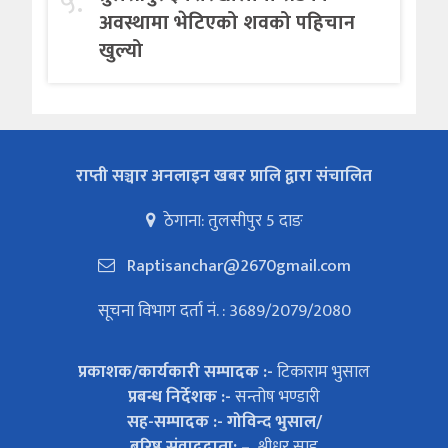
५.
अवस्थामा भेटिएको शवको पहिचान
खुल्यो
राप्ती सञ्चार अनलाइन खबर प्रालि द्वारा संचालित
ठेगाना: तुलसीपुर 5 दाङ
Raptisanchar@2670gmail.com
सूचना विभाग दर्ता नं. : 3689/2079/2080
प्रकाशक/कार्यकारी सम्पादक :-
टिकाराम भुसाल
प्रबन्ध निर्देशक :-
सन्तोष भण्डारी
सह-सम्पादक :- गोविन्द भुसाल/
बरिष्ठ संवाददाता: –
श्रीधर साहु