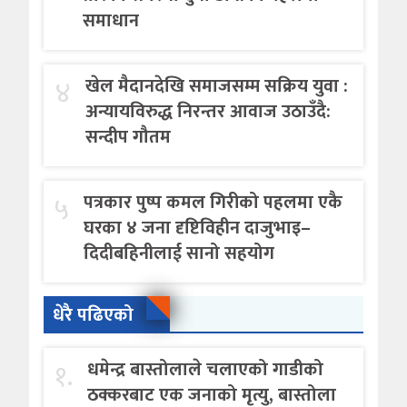
समाधान
४
खेल मैदानदेखि समाजसम्म सक्रिय युवा :
अन्यायविरुद्ध निरन्तर आवाज उठाउँदै:
सन्दीप गौतम
५
पत्रकार पुष्प कमल गिरीको पहलमा एकै
घरका ४ जना दृष्टिविहीन दाजुभाइ–
दिदीबहिनीलाई सानो सहयोग
धेरै पढिएको
१.
धमेन्द्र बास्तोलाले चलाएको गाडीको
ठक्करबाट एक जनाको मृत्यु, बास्तोला