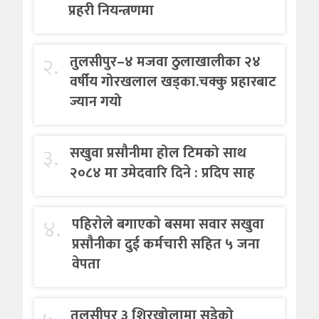
प्रहरी नियन्त्रणमा
२.
तुलसीपुर–४ मजवा ठुलाखालीका २४
वर्षीय गोरखलाल खड्का.चक्कु प्रहारबाट
ज्यान गयो
३.
सखुवा प्रसौनीमा होल टिमको साथ
२०८४ मा उमेदवारि दिने : प्रदिप साह
४.
पहिराेले बगाएकाे बसमा सवार सखुवा
प्रसाैनीका दुई कर्मचारी सहित ५ जना
वेपता
तुलसीपुर ३ शिरखोलामा सडेको