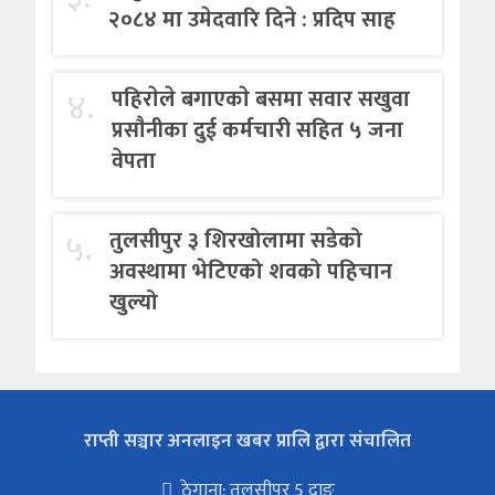
२०८४ मा उमेदवारि दिने : प्रदिप साह
४.
पहिराेले बगाएकाे बसमा सवार सखुवा
प्रसाैनीका दुई कर्मचारी सहित ५ जना
वेपता
५.
तुलसीपुर ३ शिरखोलामा सडेको
अवस्थामा भेटिएको शवको पहिचान
खुल्यो
राप्ती सञ्चार अनलाइन खबर प्रालि द्वारा संचालित
ठेगाना: तुलसीपुर 5 दाङ