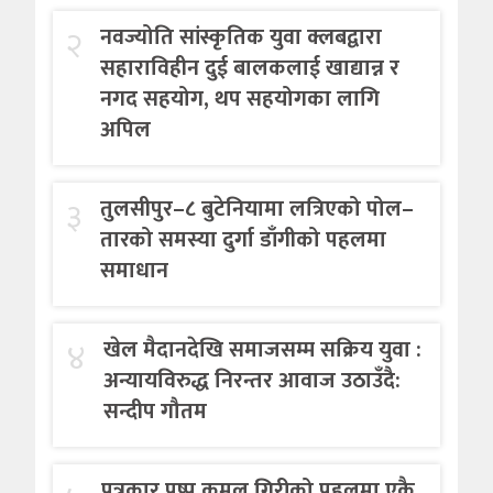
२
नवज्योति सांस्कृतिक युवा क्लबद्वारा
सहाराविहीन दुई बालकलाई खाद्यान्न र
नगद सहयोग, थप सहयोगका लागि
अपिल
३
तुलसीपुर–८ बुटेनियामा लत्रिएको पोल–
तारको समस्या दुर्गा डाँगीको पहलमा
समाधान
४
खेल मैदानदेखि समाजसम्म सक्रिय युवा :
अन्यायविरुद्ध निरन्तर आवाज उठाउँदै:
सन्दीप गौतम
पत्रकार पुष्प कमल गिरीको पहलमा एकै