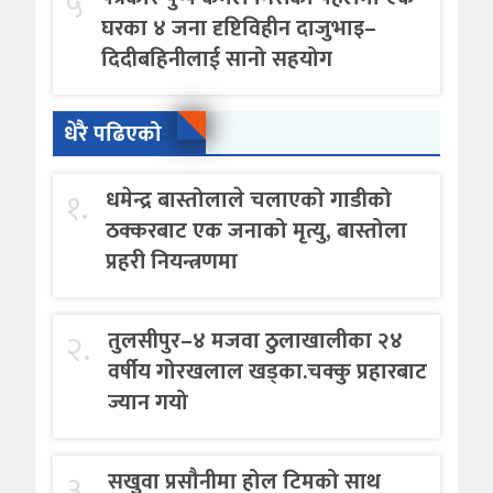
५
घरका ४ जना दृष्टिविहीन दाजुभाइ–
दिदीबहिनीलाई सानो सहयोग
धेरै पढिएको
१.
धमेन्द्र बास्तोलाले चलाएको गाडीको
ठक्करबाट एक जनाको मृत्यु, बास्तोला
प्रहरी नियन्त्रणमा
२.
तुलसीपुर–४ मजवा ठुलाखालीका २४
वर्षीय गोरखलाल खड्का.चक्कु प्रहारबाट
ज्यान गयो
३.
सखुवा प्रसौनीमा होल टिमको साथ