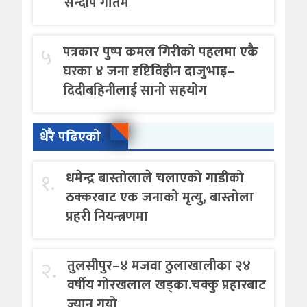
सन्दीप गौतम
५
पत्रकार पुष्प कमल गिरीको पहलमा एकै
घरका ४ जना दृष्टिविहीन दाजुभाइ–
दिदीबहिनीलाई सानो सहयोग
धेरै पढिएको
१.
धमेन्द्र बास्तोलाले चलाएको गाडीको
ठक्करबाट एक जनाको मृत्यु, बास्तोला
प्रहरी नियन्त्रणमा
२.
तुलसीपुर–४ मजवा ठुलाखालीका २४
वर्षीय गोरखलाल खड्का.चक्कु प्रहारबाट
ज्यान गयो