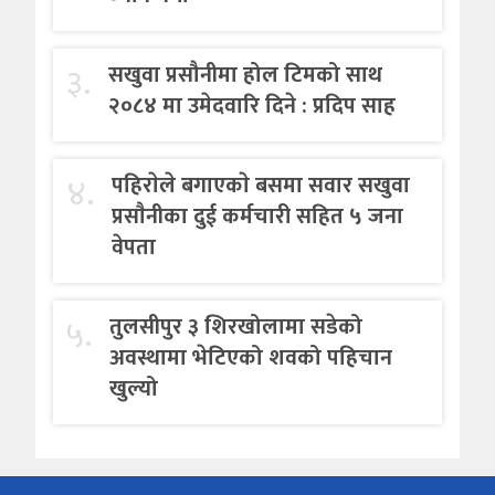
३.
सखुवा प्रसौनीमा होल टिमको साथ
२०८४ मा उमेदवारि दिने : प्रदिप साह
४.
पहिराेले बगाएकाे बसमा सवार सखुवा
प्रसाैनीका दुई कर्मचारी सहित ५ जना
वेपता
५.
तुलसीपुर ३ शिरखोलामा सडेको
अवस्थामा भेटिएको शवको पहिचान
खुल्यो