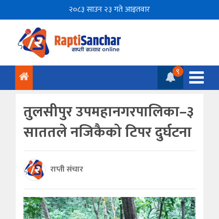
२०८३ साउन २३ गते आइतवार
९
तुलसीपुर उपमहानगरपालिका–३
साततले नजिकैको टिपर दुर्घटना
राप्ती संचार