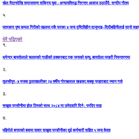
खेल मैदानदेखि समाजसम्म सक्रिय युवा : अन्यायविरुद्ध निरन्तर आवाज उठाउँदै: सन्दीप गौतम
५
पत्रकार पुष्प कमल गिरीको पहलमा एकै घरका ४ जना दृष्टिविहीन दाजुभाइ–दिदीबहिनीलाई सानो सह
धेरै पढिएको
१.
धमेन्द्र बास्तोलाले चलाएको गाडीको ठक्करबाट एक जनाको मृत्यु, बास्तोला प्रहरी नियन्त्रणमा
२.
तुलसीपुर–४ मजवा ठुलाखालीका २४ वर्षीय गोरखलाल खड्का.चक्कु प्रहारबाट ज्यान गयो
३.
सखुवा प्रसौनीमा होल टिमको साथ २०८४ मा उमेदवारि दिने : प्रदिप साह
४.
पहिराेले बगाएकाे बसमा सवार सखुवा प्रसाैनीका दुई कर्मचारी सहित ५ जना वेपता