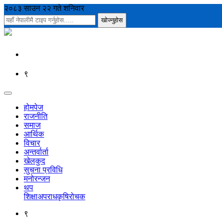
२०८३ साउन २२ गते शनिवार
९
होमपेज
राजनीति
समाज
आर्थिक
विचार
अन्तर्वार्ता
खेलकुद
सुचना प्रविधि
मनोरन्जन
थप
शिक्षा
अपराध
कृषि
रोचक
९