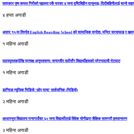
पत्रकार पुष्प कमल गिरीको पहलमा एकै घरका ४ जना दृष्टिविहीन दाजुभाइ–दिदीबहिनीलाई सानो सह
४ हप्ता अगाडी
असार १५ मा त्रिदेव English Boarding School को सामाजिक सन्देश: मन्दिर सरसफाइ र वृक्षा
१ महिना अगाडी
पाठ्यपुस्तकदेखि प्रत्यक्ष अनुभवसम्म: चन्द्रवीर वलीसँग विद्यार्थीहरूको प्रेरणादायी भेटघाट
१ महिना अगाडी
डान्सिङ म्युजिक भिडियो ‘ओए माया’ सार्वजनिक (भिडियो)
२ महिना अगाडी
आधारभूत विद्यालय रानागाउँका ६० जना विद्यार्थीलाई विवेक योगीद्वारा शैक्षिक सामग्री हस्तान्तरण
२ महिना अगाडी