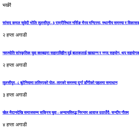
भर्खरै
सांसद कमल सुवेदी भोलि तुलसीपुर–३ राम्रीस्थित नर्सिङ भैरव मन्दिरमा, स्थानीय समस्या र विकासक
२ हप्ता अगाडी
नवज्योति सांस्कृतिक युवा क्लबद्वारा सहाराविहीन दुई बालकलाई खाद्यान्न र नगद सहयोग, थप सहयो
२ हप्ता अगाडी
तुलसीपुर–८ बुटेनियामा लत्रिएको पोल–तारको समस्या दुर्गा डाँगीको पहलमा समाधान
३ हप्ता अगाडी
खेल मैदानदेखि समाजसम्म सक्रिय युवा : अन्यायविरुद्ध निरन्तर आवाज उठाउँदै: सन्दीप गौतम
४ हप्ता अगाडी