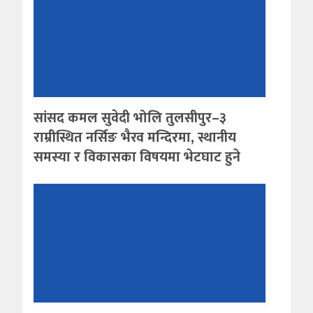
सांसद कमल सुवेदी भोलि तुलसीपुर–३
राम्रीस्थित नर्सिङ भैरव मन्दिरमा, स्थानीय
समस्या र विकासका विषयमा भेटघाट हुने