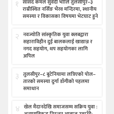
१
सांसद कमल सुवेदी भोलि तुलसीपुर–३
राम्रीस्थित नर्सिङ भैरव मन्दिरमा, स्थानीय
समस्या र विकासका विषयमा भेटघाट हुने
२
नवज्योति सांस्कृतिक युवा क्लबद्वारा
सहाराविहीन दुई बालकलाई खाद्यान्न र
नगद सहयोग, थप सहयोगका लागि
अपिल
३
तुलसीपुर–८ बुटेनियामा लत्रिएको पोल–
तारको समस्या दुर्गा डाँगीको पहलमा
समाधान
४
खेल मैदानदेखि समाजसम्म सक्रिय युवा :
अन्यायविरुद्ध निरन्तर आवाज उठाउँदै: