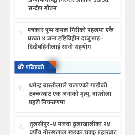
सन्दीप गौतम
५
पत्रकार पुष्प कमल गिरीको पहलमा एकै
घरका ४ जना दृष्टिविहीन दाजुभाइ–
दिदीबहिनीलाई सानो सहयोग
धेरै पढिएको
१.
धमेन्द्र बास्तोलाले चलाएको गाडीको
ठक्करबाट एक जनाको मृत्यु, बास्तोला
प्रहरी नियन्त्रणमा
२.
तुलसीपुर–४ मजवा ठुलाखालीका २४
वर्षीय गोरखलाल खड्का.चक्कु प्रहारबाट