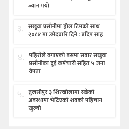
ज्यान गयो
३.
सखुवा प्रसौनीमा होल टिमको साथ
२०८४ मा उमेदवारि दिने : प्रदिप साह
४.
पहिराेले बगाएकाे बसमा सवार सखुवा
प्रसाैनीका दुई कर्मचारी सहित ५ जना
वेपता
५.
तुलसीपुर ३ शिरखोलामा सडेको
अवस्थामा भेटिएको शवको पहिचान
खुल्यो