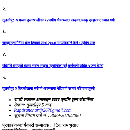
२.
तुलसीपुर–४ मजवा ठुलाखालीका २४ वर्षीय गोरखलाल खड्का.चक्कु प्रहारबाट ज्यान गयो
३.
सखुवा प्रसौनीमा होल टिमको साथ २०८४ मा उमेदवारि दिने : प्रदिप साह
४.
पहिराेले बगाएकाे बसमा सवार सखुवा प्रसाैनीका दुई कर्मचारी सहित ५ जना वेपता
५.
तुलसीपुर ३ शिरखोलामा सडेको अवस्थामा भेटिएको शवको पहिचान खुल्यो
राप्ती सञ्चार अनलाइन खबर प्रालि द्वारा संचालित
ठेगाना: तुलसीपुर 5 दाङ
Raptisanchar@2670gmail.com
सूचना विभाग दर्ता नं. : 3689/2079/2080
प्रकाशक/कार्यकारी सम्पादक :-
टिकाराम भुसाल