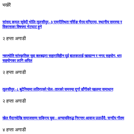
भर्खरै
सांसद कमल सुवेदी भोलि तुलसीपुर–३ राम्रीस्थित नर्सिङ भैरव मन्दिरमा, स्थानीय समस्या र
विकासका विषयमा भेटघाट हुने
२ हप्ता अगाडी
नवज्योति सांस्कृतिक युवा क्लबद्वारा सहाराविहीन दुई बालकलाई खाद्यान्न र नगद सहयोग, थप
सहयोगका लागि अपिल
२ हप्ता अगाडी
तुलसीपुर–८ बुटेनियामा लत्रिएको पोल–तारको समस्या दुर्गा डाँगीको पहलमा समाधान
२ हप्ता अगाडी
खेल मैदानदेखि समाजसम्म सक्रिय युवा : अन्यायविरुद्ध निरन्तर आवाज उठाउँदै: सन्दीप गौतम
४ हप्ता अगाडी