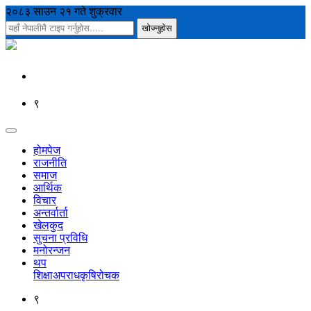
२०८३ साउन २१ गते शुक्रवार
९
होमपेज
राजनीति
समाज
आर्थिक
विचार
अन्तर्वार्ता
खेलकुद
सुचना प्रविधि
मनोरन्जन
थप
शिक्षा
अपराध
कृषि
रोचक
९