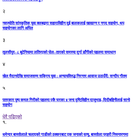
२
नवज्योति सांस्कृतिक युवा क्लबद्वारा सहाराविहीन दुई बालकलाई खाद्यान्न र नगद सहयोग, थप
सहयोगका लागि अपिल
३
तुलसीपुर–८ बुटेनियामा लत्रिएको पोल–तारको समस्या दुर्गा डाँगीको पहलमा समाधान
४
खेल मैदानदेखि समाजसम्म सक्रिय युवा : अन्यायविरुद्ध निरन्तर आवाज उठाउँदै: सन्दीप गौतम
५
पत्रकार पुष्प कमल गिरीको पहलमा एकै घरका ४ जना दृष्टिविहीन दाजुभाइ–दिदीबहिनीलाई सानो
सहयोग
धेरै पढिएको
१.
धमेन्द्र बास्तोलाले चलाएको गाडीको ठक्करबाट एक जनाको मृत्यु, बास्तोला प्रहरी नियन्त्रणमा