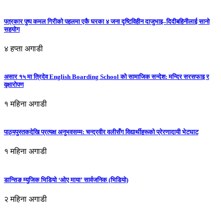
पत्रकार पुष्प कमल गिरीको पहलमा एकै घरका ४ जना दृष्टिविहीन दाजुभाइ–दिदीबहिनीलाई सानो
सहयोग
४ हप्ता अगाडी
असार १५ मा त्रिदेव English Boarding School को सामाजिक सन्देश: मन्दिर सरसफाइ र
वृक्षारोपण
१ महिना अगाडी
पाठ्यपुस्तकदेखि प्रत्यक्ष अनुभवसम्म: चन्द्रवीर वलीसँग विद्यार्थीहरूको प्रेरणादायी भेटघाट
१ महिना अगाडी
डान्सिङ म्युजिक भिडियो ‘ओए माया’ सार्वजनिक (भिडियो)
२ महिना अगाडी