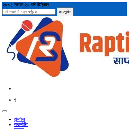
२०८३ साउन २० गते बिहिवार
९
होमपेज
राजनीति