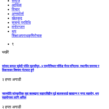
समाज
आर्थिक
विचार
अन्तर्वार्ता
खेलकुद
सुचना प्रविधि
मनोरन्जन
थप
शिक्षा
अपराध
कृषि
रोचक
९
भर्खरै
सांसद कमल सुवेदी भोलि तुलसीपुर–३ राम्रीस्थित नर्सिङ भैरव मन्दिरमा, स्थानीय समस्या र
विकासका विषयमा भेटघाट हुने
२ हप्ता अगाडी
नवज्योति सांस्कृतिक युवा क्लबद्वारा सहाराविहीन दुई बालकलाई खाद्यान्न र नगद सहयोग, थप
सहयोगका लागि अपिल
२ हप्ता अगाडी