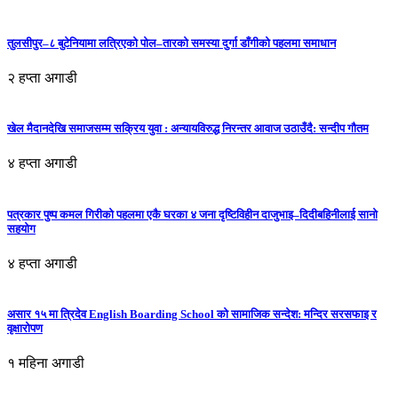
तुलसीपुर–८ बुटेनियामा लत्रिएको पोल–तारको समस्या दुर्गा डाँगीको पहलमा समाधान
२ हप्ता अगाडी
खेल मैदानदेखि समाजसम्म सक्रिय युवा : अन्यायविरुद्ध निरन्तर आवाज उठाउँदै: सन्दीप गौतम
४ हप्ता अगाडी
पत्रकार पुष्प कमल गिरीको पहलमा एकै घरका ४ जना दृष्टिविहीन दाजुभाइ–दिदीबहिनीलाई सानो
सहयोग
४ हप्ता अगाडी
असार १५ मा त्रिदेव English Boarding School को सामाजिक सन्देश: मन्दिर सरसफाइ र
वृक्षारोपण
१ महिना अगाडी