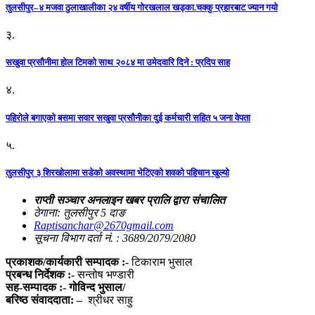
तुलसीपुर–४ मजवा ठुलाखालीका २४ वर्षीय गोरखलाल खड्का.चक्कु प्रहारबाट ज्यान गयो
३.
सखुवा प्रसौनीमा होल टिमको साथ २०८४ मा उमेदवारि दिने : प्रदिप साह
४.
पहिराेले बगाएकाे बसमा सवार सखुवा प्रसाैनीका दुई कर्मचारी सहित ५ जना वेपता
५.
तुलसीपुर ३ शिरखोलामा सडेको अवस्थामा भेटिएको शवको पहिचान खुल्यो
राप्ती सञ्चार अनलाइन खबर प्रालि द्वारा संचालित
ठेगाना: तुलसीपुर 5 दाङ
Raptisanchar@2670gmail.com
सूचना विभाग दर्ता नं. : 3689/2079/2080
प्रकाशक/कार्यकारी सम्पादक :-
टिकाराम भुसाल
प्रबन्ध निर्देशक :-
सन्तोष भण्डारी
सह-सम्पादक :- गोविन्द भुसाल/
बरिष्ठ संवाददाता: –
श्रीधर साहु