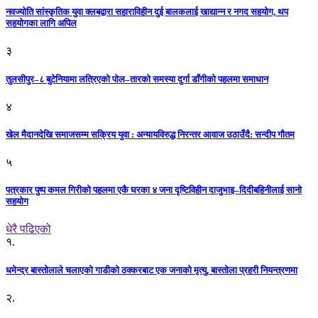
नवज्योति सांस्कृतिक युवा क्लबद्वारा सहाराविहीन दुई बालकलाई खाद्यान्न र नगद सहयोग, थप
सहयोगका लागि अपिल
३
तुलसीपुर–८ बुटेनियामा लत्रिएको पोल–तारको समस्या दुर्गा डाँगीको पहलमा समाधान
४
खेल मैदानदेखि समाजसम्म सक्रिय युवा : अन्यायविरुद्ध निरन्तर आवाज उठाउँदै: सन्दीप गौतम
५
पत्रकार पुष्प कमल गिरीको पहलमा एकै घरका ४ जना दृष्टिविहीन दाजुभाइ–दिदीबहिनीलाई सानो
सहयोग
धेरै पढिएको
१.
धमेन्द्र बास्तोलाले चलाएको गाडीको ठक्करबाट एक जनाको मृत्यु, बास्तोला प्रहरी नियन्त्रणमा
२.