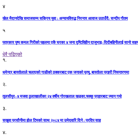
४
खेल मैदानदेखि समाजसम्म सक्रिय युवा : अन्यायविरुद्ध निरन्तर आवाज उठाउँदै: सन्दीप गौतम
५
पत्रकार पुष्प कमल गिरीको पहलमा एकै घरका ४ जना दृष्टिविहीन दाजुभाइ–दिदीबहिनीलाई सानो सह
धेरै पढिएको
१.
धमेन्द्र बास्तोलाले चलाएको गाडीको ठक्करबाट एक जनाको मृत्यु, बास्तोला प्रहरी नियन्त्रणमा
२.
तुलसीपुर–४ मजवा ठुलाखालीका २४ वर्षीय गोरखलाल खड्का.चक्कु प्रहारबाट ज्यान गयो
३.
सखुवा प्रसौनीमा होल टिमको साथ २०८४ मा उमेदवारि दिने : प्रदिप साह
४.