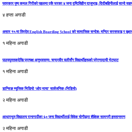
पत्रकार पुष्प कमल गिरीको पहलमा एकै घरका ४ जना दृष्टिविहीन दाजुभाइ–दिदीबहिनीलाई सानो सह
४ हप्ता अगाडी
असार १५ मा त्रिदेव English Boarding School को सामाजिक सन्देश: मन्दिर सरसफाइ र वृक्षा
१ महिना अगाडी
पाठ्यपुस्तकदेखि प्रत्यक्ष अनुभवसम्म: चन्द्रवीर वलीसँग विद्यार्थीहरूको प्रेरणादायी भेटघाट
१ महिना अगाडी
डान्सिङ म्युजिक भिडियो ‘ओए माया’ सार्वजनिक (भिडियो)
२ महिना अगाडी
आधारभूत विद्यालय रानागाउँका ६० जना विद्यार्थीलाई विवेक योगीद्वारा शैक्षिक सामग्री हस्तान्तरण
२ महिना अगाडी