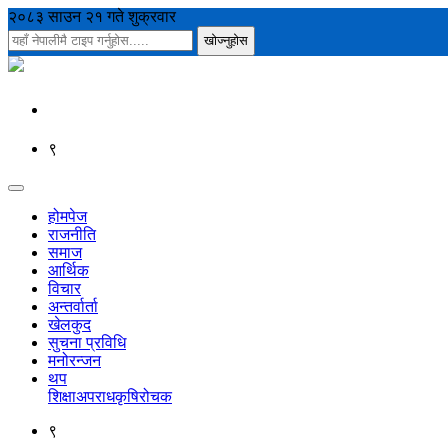
२०८३ साउन २१ गते शुक्रवार
९
होमपेज
राजनीति
समाज
आर्थिक
विचार
अन्तर्वार्ता
खेलकुद
सुचना प्रविधि
मनोरन्जन
थप
शिक्षा
अपराध
कृषि
रोचक
९