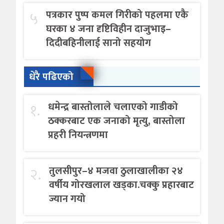
५
पत्रकार पुष्प कमल गिरीको पहलमा एकै
घरका ४ जना दृष्टिविहीन दाजुभाइ–
दिदीबहिनीलाई सानो सहयोग
धेरै पढिएको
१.
धमेन्द्र बास्तोलाले चलाएको गाडीको
ठक्करबाट एक जनाको मृत्यु, बास्तोला
प्रहरी नियन्त्रणमा
२.
तुलसीपुर–४ मजवा ठुलाखालीका २४
वर्षीय गोरखलाल खड्का.चक्कु प्रहारबाट
ज्यान गयो