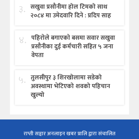
३.
सखुवा प्रसौनीमा होल टिमको साथ
२०८४ मा उमेदवारि दिने : प्रदिप साह
४.
पहिराेले बगाएकाे बसमा सवार सखुवा
प्रसाैनीका दुई कर्मचारी सहित ५ जना
वेपता
५.
तुलसीपुर ३ शिरखोलामा सडेको
अवस्थामा भेटिएको शवको पहिचान
खुल्यो
राप्ती सञ्चार अनलाइन खबर प्रालि द्वारा संचालित