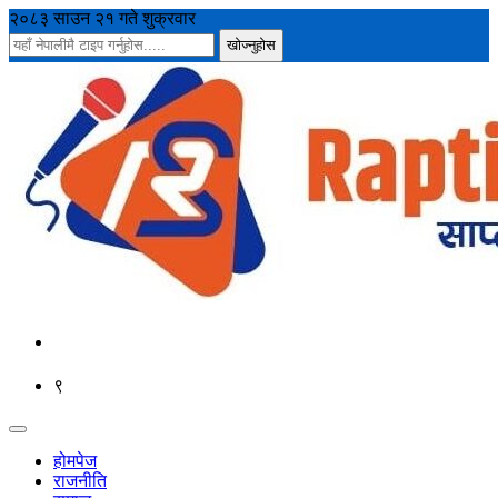
२०८३ साउन २१ गते शुक्रवार
९
होमपेज
राजनीति