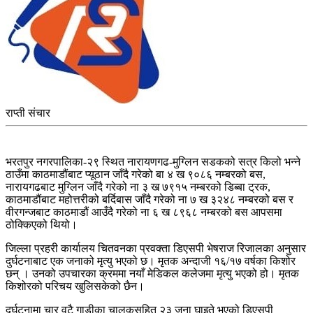
राप्ती संचार
भरतपुर नगरपालिका-२९ स्थित नारायणगढ-मुग्लिन सडकको सत्र किलो भन्ने
ठाउँमा काठमाडौंबाट प्यूठान जाँदै गरेको बा ४ ख ९०८६ नम्बरको बस,
नारायगढबाट मुग्लिन जाँदै गरेको ना ३ ख ७९१५ नम्बरको डिब्बा ट्रक,
काठमाडौंबाट महोत्तरीको बर्दिबास जाँदै गरेको ना ७ ख ३२४८ नम्बरको बस र
वीरगन्जबाट काठमाडौं आउँदै गरेको ना ६ ख ८९६८ नम्बरको बस आपसमा
ठोक्किएको थियो।
जिल्ला प्रहरी कार्यालय चितवनका प्रवक्ता डिएसपी भेषराज रिजालका अनुसार
दुर्घटनाबाट एक जनाको मृत्यु भएको छ। मृतक अन्दाजी १६/१७ वर्षका किशोर
छन् । उनको उपचारका क्रममा नयाँ मेडिकल कलेजमा मृत्यु भएको हो। मृतक
किशोरको परिचय खुलिसकेको छैन।
दुर्घटनामा चार वटै गाडीका चालकसहित २३ जना घाइते भएको डिएसपी