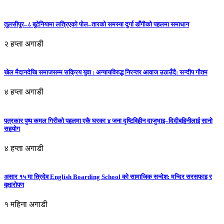
तुलसीपुर–८ बुटेनियामा लत्रिएको पोल–तारको समस्या दुर्गा डाँगीको पहलमा समाधान
२ हप्ता अगाडी
खेल मैदानदेखि समाजसम्म सक्रिय युवा : अन्यायविरुद्ध निरन्तर आवाज उठाउँदै: सन्दीप गौतम
४ हप्ता अगाडी
पत्रकार पुष्प कमल गिरीको पहलमा एकै घरका ४ जना दृष्टिविहीन दाजुभाइ–दिदीबहिनीलाई सानो
सहयोग
४ हप्ता अगाडी
असार १५ मा त्रिदेव English Boarding School को सामाजिक सन्देश: मन्दिर सरसफाइ र
वृक्षारोपण
१ महिना अगाडी