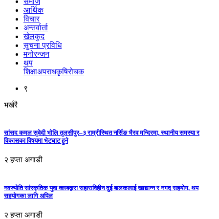
समाज
आर्थिक
विचार
अन्तर्वार्ता
खेलकुद
सुचना प्रविधि
मनोरन्जन
थप
शिक्षा
अपराध
कृषि
रोचक
९
भर्खरै
सांसद कमल सुवेदी भोलि तुलसीपुर–३ राम्रीस्थित नर्सिङ भैरव मन्दिरमा, स्थानीय समस्या र
विकासका विषयमा भेटघाट हुने
२ हप्ता अगाडी
नवज्योति सांस्कृतिक युवा क्लबद्वारा सहाराविहीन दुई बालकलाई खाद्यान्न र नगद सहयोग, थप
सहयोगका लागि अपिल
२ हप्ता अगाडी