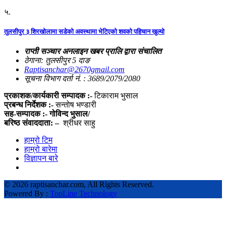
५.
तुलसीपुर ३ शिरखोलामा सडेको अवस्थामा भेटिएको शवको पहिचान खुल्यो
राप्ती सञ्चार अनलाइन खबर प्रालि द्वारा संचालित
ठेगाना: तुलसीपुर 5 दाङ
Raptisanchar@2670gmail.com
सूचना विभाग दर्ता नं. : 3689/2079/2080
प्रकाशक/कार्यकारी सम्पादक :-
टिकाराम भुसाल
प्रबन्ध निर्देशक :-
सन्तोष भण्डारी
सह-सम्पादक :- गोविन्द भुसाल/
बरिष्ठ संवाददाता: –
श्रीधर साहु
हाम्रो टिम
हाम्रो बारेमा
विज्ञापन बारे
©
2026 raptisanchar.com, All Rights Reserved.
Powered By :
TopLine Technology