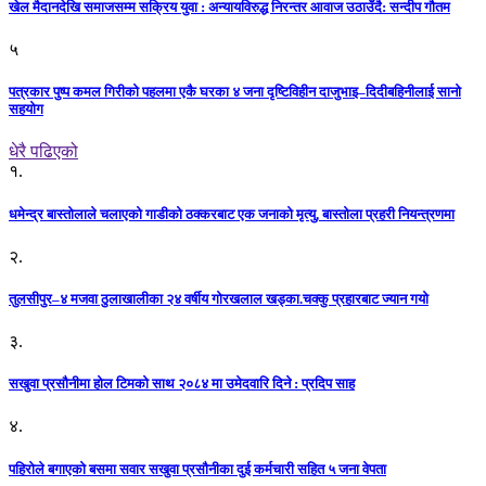
खेल मैदानदेखि समाजसम्म सक्रिय युवा : अन्यायविरुद्ध निरन्तर आवाज उठाउँदै: सन्दीप गौतम
५
पत्रकार पुष्प कमल गिरीको पहलमा एकै घरका ४ जना दृष्टिविहीन दाजुभाइ–दिदीबहिनीलाई सानो
सहयोग
धेरै पढिएको
१.
धमेन्द्र बास्तोलाले चलाएको गाडीको ठक्करबाट एक जनाको मृत्यु, बास्तोला प्रहरी नियन्त्रणमा
२.
तुलसीपुर–४ मजवा ठुलाखालीका २४ वर्षीय गोरखलाल खड्का.चक्कु प्रहारबाट ज्यान गयो
३.
सखुवा प्रसौनीमा होल टिमको साथ २०८४ मा उमेदवारि दिने : प्रदिप साह
४.
पहिराेले बगाएकाे बसमा सवार सखुवा प्रसाैनीका दुई कर्मचारी सहित ५ जना वेपता