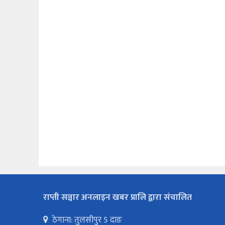
राप्ती सञ्चार अनलाइन खबर प्रालि द्वारा संचालित
ठेगाना: तुलसीपुर 5 दाङ