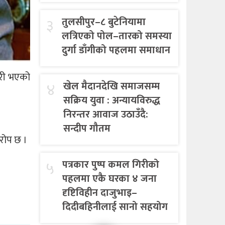
३
तुलसीपुर–८ बुटेनियामा
लत्रिएको पोल–तारको समस्या
दुर्गा डाँगीको पहलमा समाधान
जारी भएको
४
खेल मैदानदेखि समाजसम्म
सक्रिय युवा : अन्यायविरुद्ध
निरन्तर आवाज उठाउँदै:
सन्दीप गौतम
रोप छ ।
५
पत्रकार पुष्प कमल गिरीको
पहलमा एकै घरका ४ जना
दृष्टिविहीन दाजुभाइ–
दिदीबहिनीलाई सानो सहयोग