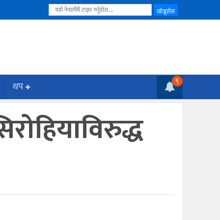
९
थप
सिरोहियाविरुद्ध