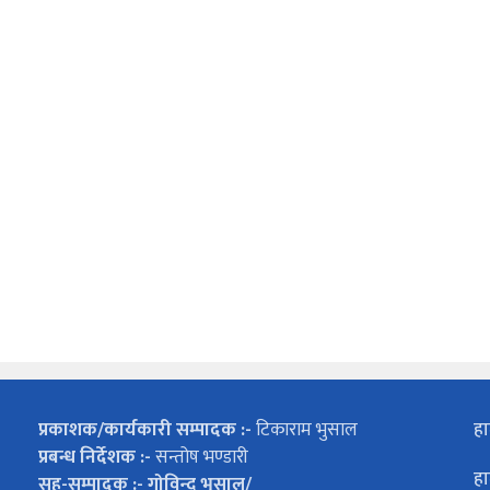
प्रकाशक/कार्यकारी सम्पादक :-
टिकाराम भुसाल
हा
प्रबन्ध निर्देशक :-
सन्तोष भण्डारी
हा
सह-सम्पादक :- गोविन्द भुसाल/