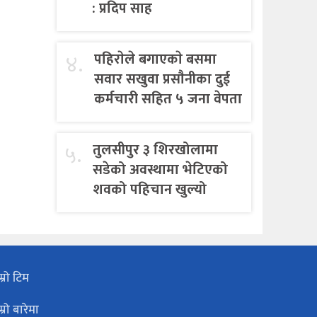
: प्रदिप साह
४.
पहिराेले बगाएकाे बसमा
सवार सखुवा प्रसाैनीका दुई
कर्मचारी सहित ५ जना वेपता
५.
तुलसीपुर ३ शिरखोलामा
सडेको अवस्थामा भेटिएको
शवको पहिचान खुल्यो
म्रो टिम
म्रो बारेमा