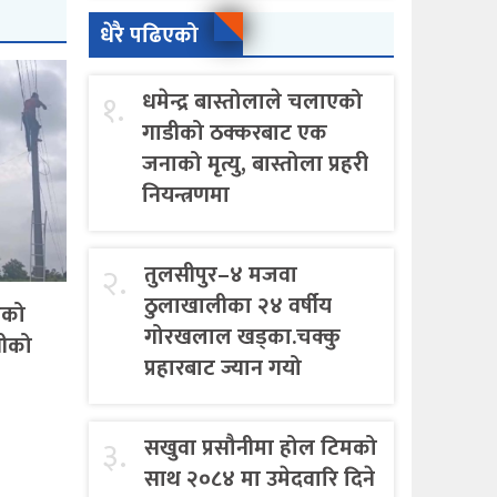
धेरै पढिएको
१.
धमेन्द्र बास्तोलाले चलाएको
गाडीको ठक्करबाट एक
जनाको मृत्यु, बास्तोला प्रहरी
नियन्त्रणमा
२.
तुलसीपुर–४ मजवा
ठुलाखालीका २४ वर्षीय
एको
गोरखलाल खड्का.चक्कु
गीको
प्रहारबाट ज्यान गयो
३.
सखुवा प्रसौनीमा होल टिमको
साथ २०८४ मा उमेदवारि दिने