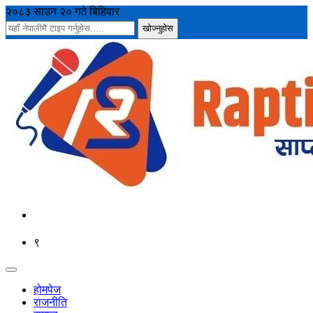
२०८३ साउन २० गते बिहिवार
९
होमपेज
राजनीति