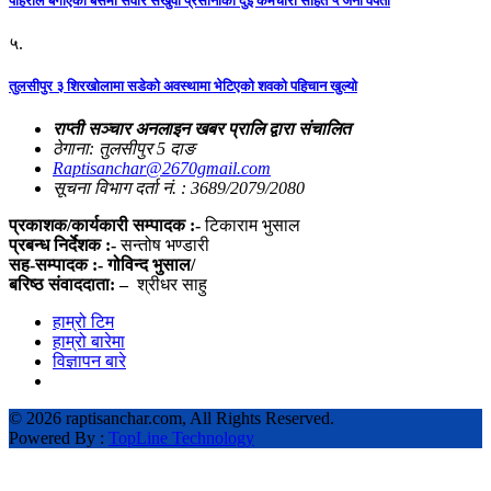
पहिराेले बगाएकाे बसमा सवार सखुवा प्रसाैनीका दुई कर्मचारी सहित ५ जना वेपता
५.
तुलसीपुर ३ शिरखोलामा सडेको अवस्थामा भेटिएको शवको पहिचान खुल्यो
राप्ती सञ्चार अनलाइन खबर प्रालि द्वारा संचालित
ठेगाना: तुलसीपुर 5 दाङ
Raptisanchar@2670gmail.com
सूचना विभाग दर्ता नं. : 3689/2079/2080
प्रकाशक/कार्यकारी सम्पादक :-
टिकाराम भुसाल
प्रबन्ध निर्देशक :-
सन्तोष भण्डारी
सह-सम्पादक :- गोविन्द भुसाल/
बरिष्ठ संवाददाता: –
श्रीधर साहु
हाम्रो टिम
हाम्रो बारेमा
विज्ञापन बारे
©
2026 raptisanchar.com, All Rights Reserved.
Powered By :
TopLine Technology