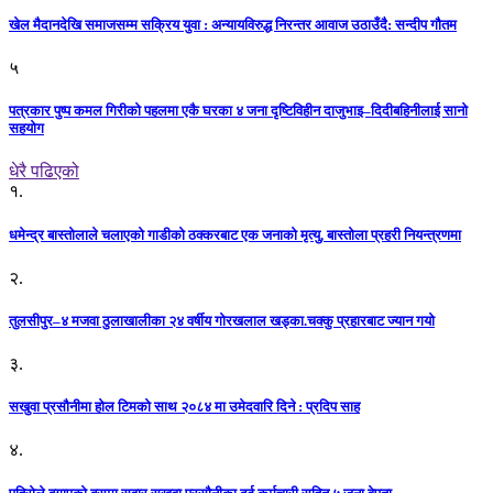
खेल मैदानदेखि समाजसम्म सक्रिय युवा : अन्यायविरुद्ध निरन्तर आवाज उठाउँदै: सन्दीप गौतम
५
पत्रकार पुष्प कमल गिरीको पहलमा एकै घरका ४ जना दृष्टिविहीन दाजुभाइ–दिदीबहिनीलाई सानो
सहयोग
धेरै पढिएको
१.
धमेन्द्र बास्तोलाले चलाएको गाडीको ठक्करबाट एक जनाको मृत्यु, बास्तोला प्रहरी नियन्त्रणमा
२.
तुलसीपुर–४ मजवा ठुलाखालीका २४ वर्षीय गोरखलाल खड्का.चक्कु प्रहारबाट ज्यान गयो
३.
सखुवा प्रसौनीमा होल टिमको साथ २०८४ मा उमेदवारि दिने : प्रदिप साह
४.