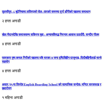
तुलसीपुर–८ बुटेनियामा लत्रिएको पोल–तारको समस्या दुर्गा डाँगीको पहलमा समाधान
२ हप्ता अगाडी
खेल मैदानदेखि समाजसम्म सक्रिय युवा : अन्यायविरुद्ध निरन्तर आवाज उठाउँदै: सन्दीप गौतम
४ हप्ता अगाडी
पत्रकार पुष्प कमल गिरीको पहलमा एकै घरका ४ जना दृष्टिविहीन दाजुभाइ–दिदीबहिनीलाई सानो
सहयोग
४ हप्ता अगाडी
असार १५ मा त्रिदेव English Boarding School को सामाजिक सन्देश: मन्दिर सरसफाइ र
वृक्षारोपण
१ महिना अगाडी