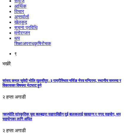
समाज
आर्थिक
विचार
अन्तर्वार्ता
खेलकुद
सुचना प्रविधि
मनोरन्जन
थप
शिक्षा
अपराध
कृषि
रोचक
९
भर्खरै
सांसद कमल सुवेदी भोलि तुलसीपुर–३ राम्रीस्थित नर्सिङ भैरव मन्दिरमा, स्थानीय समस्या र
विकासका विषयमा भेटघाट हुने
२ हप्ता अगाडी
नवज्योति सांस्कृतिक युवा क्लबद्वारा सहाराविहीन दुई बालकलाई खाद्यान्न र नगद सहयोग, थप
सहयोगका लागि अपिल
२ हप्ता अगाडी