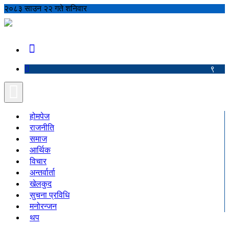
२०८३ साउन २२ गते शनिवार
९
होमपेज
राजनीति
समाज
आर्थिक
विचार
अन्तर्वार्ता
खेलकुद
सुचना प्रविधि
मनोरन्जन
थप
शिक्षा
अपराध
कृषि
रोचक