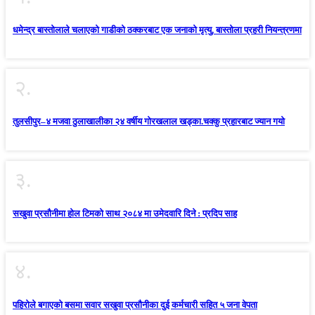
धमेन्द्र बास्तोलाले चलाएको गाडीको ठक्करबाट एक जनाको मृत्यु, बास्तोला प्रहरी नियन्त्रणमा
२.
तुलसीपुर–४ मजवा ठुलाखालीका २४ वर्षीय गोरखलाल खड्का.चक्कु प्रहारबाट ज्यान गयो
३.
सखुवा प्रसौनीमा होल टिमको साथ २०८४ मा उमेदवारि दिने : प्रदिप साह
४.
पहिराेले बगाएकाे बसमा सवार सखुवा प्रसाैनीका दुई कर्मचारी सहित ५ जना वेपता