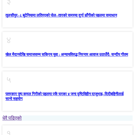
३
तुलसीपुर–८ बुटेनियामा लत्रिएको पोल–तारको समस्या दुर्गा डाँगीको पहलमा समाधान
४
खेल मैदानदेखि समाजसम्म सक्रिय युवा : अन्यायविरुद्ध निरन्तर आवाज उठाउँदै: सन्दीप गौतम
५
पत्रकार पुष्प कमल गिरीको पहलमा एकै घरका ४ जना दृष्टिविहीन दाजुभाइ–दिदीबहिनीलाई
सानो सहयोग
धेरै पढिएको
१.