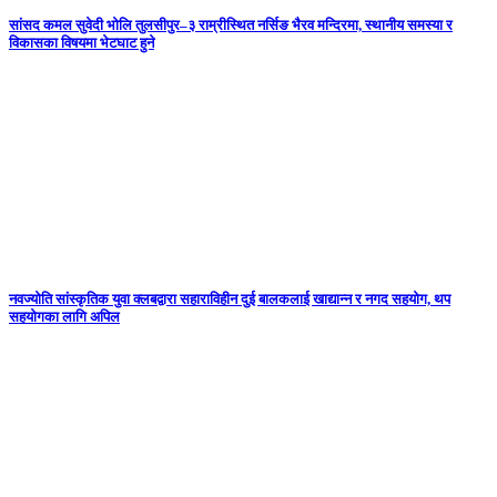
सांसद कमल सुवेदी भोलि तुलसीपुर–३ राम्रीस्थित नर्सिङ भैरव मन्दिरमा, स्थानीय समस्या र
विकासका विषयमा भेटघाट हुने
नवज्योति सांस्कृतिक युवा क्लबद्वारा सहाराविहीन दुई बालकलाई खाद्यान्न र नगद सहयोग, थप
सहयोगका लागि अपिल