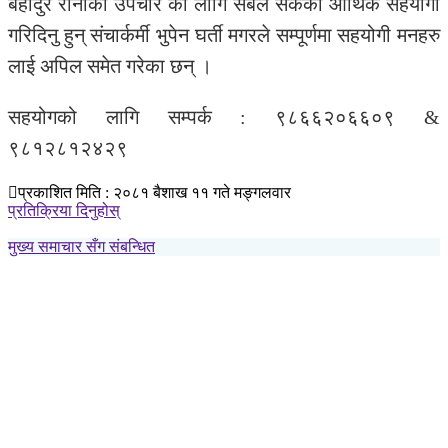
बहादुर रानाको उपचार को लागि सबैले सकेको आर्थिक सहयोगी
गरिदिनु हुन् संचार्कर्मी भुपेन घर्ती मगरले सम्पूर्णमा सहयोगी मनहरु
लाई अपिल समेत गरेका छन् ।
सहयोगको लागि सम्पर्क : ९८६६२०६६०९ &
९८१२८१२४२९
प्रकाशित मिति : २०८१ बैशाख ११ गते मङ्गलवार
प्रतिक्रिया दिनुहोस्
मुख्य समाचार सँग संबन्धित