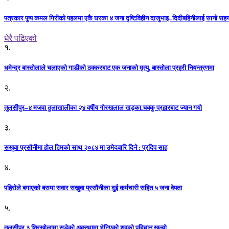
पत्रकार पुष्प कमल गिरीको पहलमा एकै घरका ४ जना दृष्टिविहीन दाजुभाइ–दिदीबहिनीलाई सानो सह
धेरै पढिएको
१.
धमेन्द्र बास्तोलाले चलाएको गाडीको ठक्करबाट एक जनाको मृत्यु, बास्तोला प्रहरी नियन्त्रणमा
२.
तुलसीपुर–४ मजवा ठुलाखालीका २४ वर्षीय गोरखलाल खड्का.चक्कु प्रहारबाट ज्यान गयो
३.
सखुवा प्रसौनीमा होल टिमको साथ २०८४ मा उमेदवारि दिने : प्रदिप साह
४.
पहिराेले बगाएकाे बसमा सवार सखुवा प्रसाैनीका दुई कर्मचारी सहित ५ जना वेपता
५.
तुलसीपुर ३ शिरखोलामा सडेको अवस्थामा भेटिएको शवको पहिचान खुल्यो