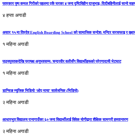
पत्रकार पुष्प कमल गिरीको पहलमा एकै घरका ४ जना दृष्टिविहीन दाजुभाइ–दिदीबहिनीलाई सानो सह
४ हप्ता अगाडी
असार १५ मा त्रिदेव English Boarding School को सामाजिक सन्देश: मन्दिर सरसफाइ र वृक्षा
१ महिना अगाडी
पाठ्यपुस्तकदेखि प्रत्यक्ष अनुभवसम्म: चन्द्रवीर वलीसँग विद्यार्थीहरूको प्रेरणादायी भेटघाट
१ महिना अगाडी
डान्सिङ म्युजिक भिडियो ‘ओए माया’ सार्वजनिक (भिडियो)
२ महिना अगाडी
आधारभूत विद्यालय रानागाउँका ६० जना विद्यार्थीलाई विवेक योगीद्वारा शैक्षिक सामग्री हस्तान्तरण
२ महिना अगाडी