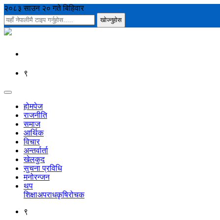
२०८३ साउन २० गते बिहिवार
९
होमपेज
राजनीति
समाज
आर्थिक
विचार
अन्तर्वार्ता
खेलकुद
सुचना प्रविधि
मनोरन्जन
थप
शिक्षा
अपराध
कृषि
रोचक
९