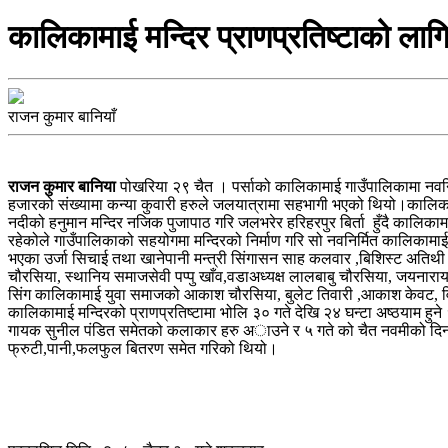
कालिकामाई मन्दिर प्राणप्रतिष्टाको ल
राजन कुमार बानियाँ
राजन कुमार बानिया
पोखरिया २९ चैत । पर्साको कालिकामाई गाउँपालिकामा नव
हजारको संख्यामा कन्या कुवारी हरुले जलयात्रामा सहभागी भएको थियो।कालिकाम
नदीको हनुमान मन्दिर नजिक पुजापाठ गरि जलभरेर हरिहरपुर बिर्ता हुँदै कालि
रहेकोले गाउँपालिकाको सहयोगमा मन्दिरको निर्माण गरि सो नवनिर्मित कालिकामाई 
भएका उर्जा सिचाई तथा खानेपानी मन्त्री सिंगासन साह कलवार ,बिशिस्ट अतिथी धोब
चौरसिया, स्थानिय समाजसेवी पप्पु खाँव,वडाअध्यक्ष लालबाबु चौरसिया, जयनार
सिंग कालिकामाई युवा समाजको आकाश चौरसिया, बुलेट तिवारी ,आकाश केवट, वि
कालिकामाई मन्दिरको प्राणप्रतिष्टामा भोलि ३० गते देखि २४ घन्टा अष्ठयाम हुने 
गायक सुनील पंडित समेतको कलाकार हरु अाउने र ५ गते को चैत नवमीको दिन क
फ्रुटी,पानी,फलफुल बितरण समेत गरिको थियो।