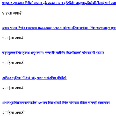
पत्रकार पुष्प कमल गिरीको पहलमा एकै घरका ४ जना दृष्टिविहीन दाजुभाइ–दिदीबहिनीलाई सानो सह
४ हप्ता अगाडी
असार १५ मा त्रिदेव English Boarding School को सामाजिक सन्देश: मन्दिर सरसफाइ र वृक्षा
१ महिना अगाडी
पाठ्यपुस्तकदेखि प्रत्यक्ष अनुभवसम्म: चन्द्रवीर वलीसँग विद्यार्थीहरूको प्रेरणादायी भेटघाट
१ महिना अगाडी
डान्सिङ म्युजिक भिडियो ‘ओए माया’ सार्वजनिक (भिडियो)
२ महिना अगाडी
आधारभूत विद्यालय रानागाउँका ६० जना विद्यार्थीलाई विवेक योगीद्वारा शैक्षिक सामग्री हस्तान्तरण
२ महिना अगाडी