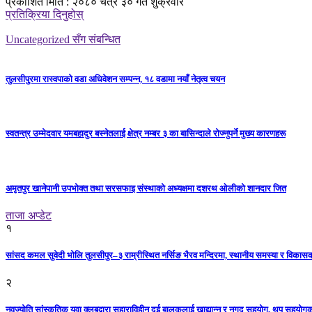
प्रकाशित मिति : २०८० चैत्र ३० गते शुक्रवार
प्रतिक्रिया दिनुहोस्
Uncategorized सँग संबन्धित
तुलसीपुरमा रास्वपाको वडा अधिवेशन सम्पन्न, १८ वडामा नयाँ नेतृत्व चयन
स्वतन्त्र उम्मेदवार यमबहादुर बस्नेतलाई क्षेत्र नम्बर ३ का बासिन्दाले रोज्नुपर्ने मुख्य कारणहरू
अमृतपुर खानेपानी उपभोक्त तथा सरसफाइ संस्थाको अध्यक्षमा दशरथ ओलीको शानदार जित
ताजा अप्डेट
१
सांसद कमल सुवेदी भोलि तुलसीपुर–३ राम्रीस्थित नर्सिङ भैरव मन्दिरमा, स्थानीय समस्या र विकासक
२
नवज्योति सांस्कृतिक युवा क्लबद्वारा सहाराविहीन दुई बालकलाई खाद्यान्न र नगद सहयोग, थप सहयो