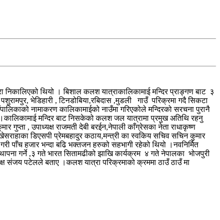
रा निकालिएको थियो । बिशाल कलश यात्राकालिकामाई मन्दिर प्राङ्गण बाट ३
शुरामपुर, भेडिहारी , टिनडोबिया,रबिदास ,मुडली गाउँ परिक्रमा गदै सिकटा
ाउँपालिकाको नामाकरण कालिकामाईको नाउँमा गरिएकोले मन्दिरको सरचना पुरानै
 बताए ।कालिकामाई मन्दिर बाट निसकेको कलश जल यात्रामा प्रमुख अतिथि रहनु
गुप्ता , उपाध्यक्ष राजमती देबी बरईन,नेपाली काँग्रेसका नेता राधाकृष्ण
खेसराहाका डिएसपी प्रेमबहादुर कठाय,मन्त्री का स्वकिय सचिव सचिन कुमार
री पाँच हजार भन्दा बढि भक्तजन हरुको सहभागी रहेको थियो ।नवनिर्मित
ी स्थापना गर्ने ,३ गते भारत सितामढीको झाखि कार्यक्रम ४ गते नेपालका भोजपुरी
 संजय पटेलले बताए ।कलश यात्रा परिक्रमाको क्रममा ठाउँ ठाउँ मा