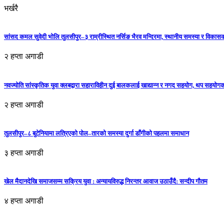
भर्खरै
सांसद कमल सुवेदी भोलि तुलसीपुर–३ राम्रीस्थित नर्सिङ भैरव मन्दिरमा, स्थानीय समस्या र विकासक
२ हप्ता अगाडी
नवज्योति सांस्कृतिक युवा क्लबद्वारा सहाराविहीन दुई बालकलाई खाद्यान्न र नगद सहयोग, थप सहयो
२ हप्ता अगाडी
तुलसीपुर–८ बुटेनियामा लत्रिएको पोल–तारको समस्या दुर्गा डाँगीको पहलमा समाधान
३ हप्ता अगाडी
खेल मैदानदेखि समाजसम्म सक्रिय युवा : अन्यायविरुद्ध निरन्तर आवाज उठाउँदै: सन्दीप गौतम
४ हप्ता अगाडी