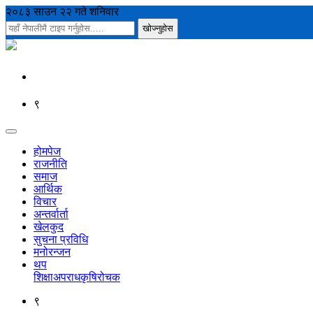
२०८३ साउन २२ गते शनिवार
९
होमपेज
राजनीति
समाज
आर्थिक
विचार
अन्तर्वार्ता
खेलकुद
सुचना प्रविधि
मनोरन्जन
थप
शिक्षा
अपराध
कृषि
रोचक
९