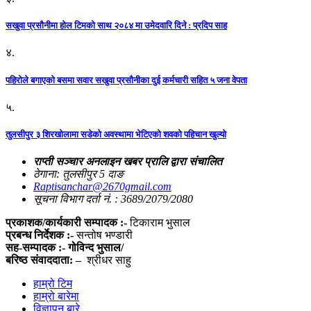
सखुवा प्रसौनीमा होल टिमको साथ २०८४ मा उमेदवारि दिने : प्रदिप साह
४.
पहिराेले बगाएकाे बसमा सवार सखुवा प्रसाैनीका दुई कर्मचारी सहित ५ जना वेपता
५.
तुलसीपुर ३ शिरखोलामा सडेको अवस्थामा भेटिएको शवको पहिचान खुल्यो
राप्ती सञ्चार अनलाइन खबर प्रालि द्वारा संचालित
ठेगाना: तुलसीपुर 5 दाङ
Raptisanchar@2670gmail.com
सूचना विभाग दर्ता नं. : 3689/2079/2080
प्रकाशक/कार्यकारी सम्पादक :-
टिकाराम भुसाल
प्रबन्ध निर्देशक :-
सन्तोष भण्डारी
सह-सम्पादक :- गोविन्द भुसाल/
बरिष्ठ संवाददाता: –
श्रीधर साहु
हाम्रो टिम
हाम्रो बारेमा
विज्ञापन बारे