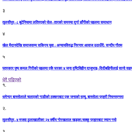
३
तुलसीपुर–८ बुटेनियामा लत्रिएको पोल–तारको समस्या दुर्गा डाँगीको पहलमा समाधान
४
खेल मैदानदेखि समाजसम्म सक्रिय युवा : अन्यायविरुद्ध निरन्तर आवाज उठाउँदै: सन्दीप गौतम
५
पत्रकार पुष्प कमल गिरीको पहलमा एकै घरका ४ जना दृष्टिविहीन दाजुभाइ–दिदीबहिनीलाई सानो सह
धेरै पढिएको
१.
धमेन्द्र बास्तोलाले चलाएको गाडीको ठक्करबाट एक जनाको मृत्यु, बास्तोला प्रहरी नियन्त्रणमा
२.
तुलसीपुर–४ मजवा ठुलाखालीका २४ वर्षीय गोरखलाल खड्का.चक्कु प्रहारबाट ज्यान गयो
३.