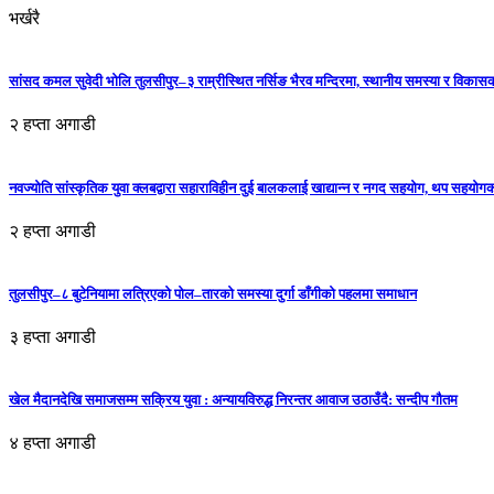
भर्खरै
सांसद कमल सुवेदी भोलि तुलसीपुर–३ राम्रीस्थित नर्सिङ भैरव मन्दिरमा, स्थानीय समस्या र विकासक
२ हप्ता अगाडी
नवज्योति सांस्कृतिक युवा क्लबद्वारा सहाराविहीन दुई बालकलाई खाद्यान्न र नगद सहयोग, थप सहयो
२ हप्ता अगाडी
तुलसीपुर–८ बुटेनियामा लत्रिएको पोल–तारको समस्या दुर्गा डाँगीको पहलमा समाधान
३ हप्ता अगाडी
खेल मैदानदेखि समाजसम्म सक्रिय युवा : अन्यायविरुद्ध निरन्तर आवाज उठाउँदै: सन्दीप गौतम
४ हप्ता अगाडी