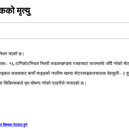
वकको मृत्यु
को निधन भएको छ।
ालिका– १६ टागिकोटस्थित भित्री सडकखण्डमा रजहरबाट फारमतर्फ जाँदै गरेको म
साइकल सडकबाट बायाँ साइडको नालीमा खस्दा मोटरसाइकलचालक देवचुली– २ दुम्
ममा चिकित्सकले मृत घोषणा गरेको प्रहरीले जनाएको छ।
ा विषयमा भेटघाट हुने