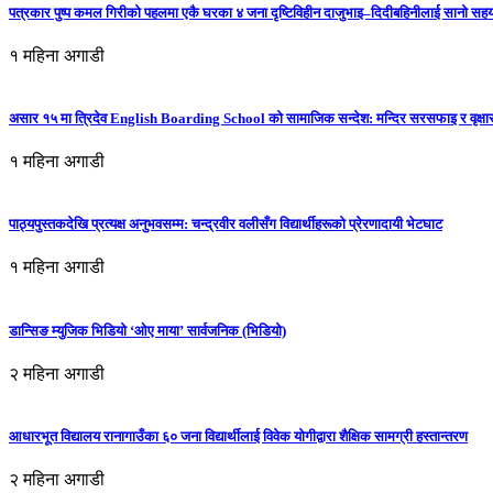
पत्रकार पुष्प कमल गिरीको पहलमा एकै घरका ४ जना दृष्टिविहीन दाजुभाइ–दिदीबहिनीलाई सानो सह
१ महिना अगाडी
असार १५ मा त्रिदेव English Boarding School को सामाजिक सन्देश: मन्दिर सरसफाइ र वृक्षा
१ महिना अगाडी
पाठ्यपुस्तकदेखि प्रत्यक्ष अनुभवसम्म: चन्द्रवीर वलीसँग विद्यार्थीहरूको प्रेरणादायी भेटघाट
१ महिना अगाडी
डान्सिङ म्युजिक भिडियो ‘ओए माया’ सार्वजनिक (भिडियो)
२ महिना अगाडी
आधारभूत विद्यालय रानागाउँका ६० जना विद्यार्थीलाई विवेक योगीद्वारा शैक्षिक सामग्री हस्तान्तरण
२ महिना अगाडी