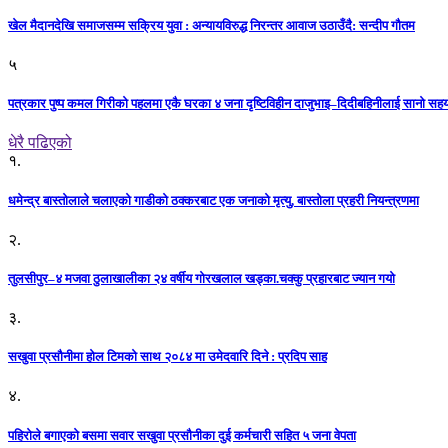
खेल मैदानदेखि समाजसम्म सक्रिय युवा : अन्यायविरुद्ध निरन्तर आवाज उठाउँदै: सन्दीप गौतम
५
पत्रकार पुष्प कमल गिरीको पहलमा एकै घरका ४ जना दृष्टिविहीन दाजुभाइ–दिदीबहिनीलाई सानो सह
धेरै पढिएको
१.
धमेन्द्र बास्तोलाले चलाएको गाडीको ठक्करबाट एक जनाको मृत्यु, बास्तोला प्रहरी नियन्त्रणमा
२.
तुलसीपुर–४ मजवा ठुलाखालीका २४ वर्षीय गोरखलाल खड्का.चक्कु प्रहारबाट ज्यान गयो
३.
सखुवा प्रसौनीमा होल टिमको साथ २०८४ मा उमेदवारि दिने : प्रदिप साह
४.
पहिराेले बगाएकाे बसमा सवार सखुवा प्रसाैनीका दुई कर्मचारी सहित ५ जना वेपता