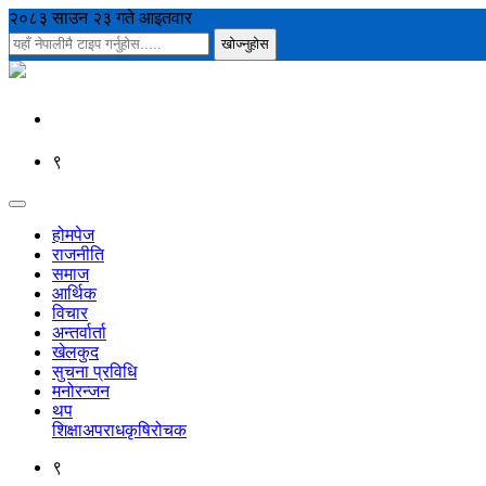
२०८३ साउन २३ गते आइतवार
९
होमपेज
राजनीति
समाज
आर्थिक
विचार
अन्तर्वार्ता
खेलकुद
सुचना प्रविधि
मनोरन्जन
थप
शिक्षा
अपराध
कृषि
रोचक
९