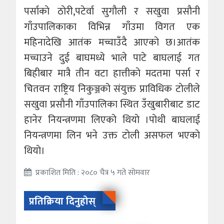
पर्साकाे ठाेरी,पटेर्वा सुगाैली र सखुवा प्रसाैनी
गाँउपालिकाका विभिन्न गाँउमा विगत एक
महिनादेखि आतंक मच्चाउँदै आएकाे छ।आतंक
मच्चाउने दुई बाघमध्ये भाले पाटे बाघलाई गत
बिहीबार मात्रै तीन वटा हात्तीकाे मदतमा पर्सा र
चितवन राष्ट्रिय निकुञ्जको संयुक्त प्राविधिक टाेलीले
सखुवा प्रसाैनी गाँउपालिका स्थित उँखुबारीबाट डाट
हानेर नियन्त्रणमा लिएको थियाे ।पाेथी बाघलाई
नियन्त्रणमा लिन भने उक्त टाेली असफल भएकाे
थियाे।
प्रकाशित मिति : २०८० चैत्र ५ गते सोमवार
प्रतिक्रिया दिनुहोस्