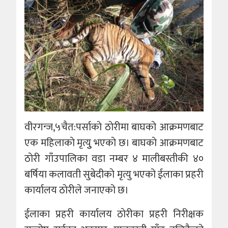
वीरगन्ज,५चैत:पर्साकाे ठाेरीमा बाघकाे आक्रमणबाट
एक महिलाकाे मृत्युु भएकाे छ। बाघकाे आक्रमणबाट
ठाेरी गाँउपालिका वडा नम्बर ४ मालीबस्तीकी ४०
बर्षिया कलावती सुबेदीकाे मृत्यु भएको ईलाका प्रहरी
कार्यालय ठाेरीले जनाएको छ।
ईलाका प्रहरी कार्यालय ठाेरीका प्रहरी निरीक्षक