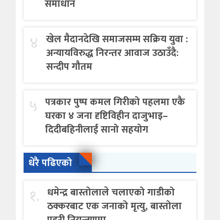
समाधान
४
खेल मैदानदेखि समाजसम्म सक्रिय युवा :
अन्यायविरुद्ध निरन्तर आवाज उठाउँदै:
सन्दीप गौतम
५
पत्रकार पुष्प कमल गिरीको पहलमा एकै
घरका ४ जना दृष्टिविहीन दाजुभाइ–
दिदीबहिनीलाई सानो सहयोग
धेरै पढिएको
१.
धमेन्द्र बास्तोलाले चलाएको गाडीको
ठक्करबाट एक जनाको मृत्यु, बास्तोला