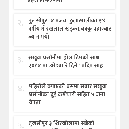
प्रहरी नियन्त्रणमा
२.
तुलसीपुर–४ मजवा ठुलाखालीका २४
वर्षीय गोरखलाल खड्का.चक्कु प्रहारबाट
ज्यान गयो
३.
सखुवा प्रसौनीमा होल टिमको साथ
२०८४ मा उमेदवारि दिने : प्रदिप साह
४.
पहिराेले बगाएकाे बसमा सवार सखुवा
प्रसाैनीका दुई कर्मचारी सहित ५ जना
वेपता
५.
तुलसीपुर ३ शिरखोलामा सडेको