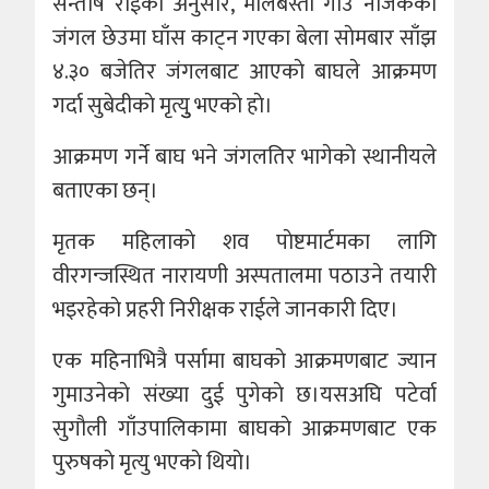
सन्ताेष राईका अनुसार, मालबस्ती गाँउ नजिकैको
जंगल छेउमा घाँस काट्न गएका बेला साेमबार साँझ
४.३० बजेतिर जंगलबाट आएकाे बाघले आक्रमण
गर्दा सुबेदीकाे मृत्युु भएकाे हाे।
आक्रमण गर्ने बाघ भने जंगलतिर भागेकाे स्थानीयले
बताएका छन्।
मृतक महिलाकाे शव पाेष्टमार्टमका लागि
वीरगन्जस्थित नारायणी अस्पतालमा पठाउने तयारी
भइरहेकाे प्रहरी निरीक्षक राईले जानकारी दिए।
एक महिनाभित्रै पर्सामा बाघकाे आक्रमणबाट ज्यान
गुमाउनेकाे संख्या दुई पुगेकाे छ।यसअघि पटेर्वा
सुगाैली गाँउपालिकामा बाघकाे आक्रमणबाट एक
पुरुषकाे मृत्यु भएकाे थियाे।