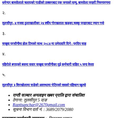
धमेन्द्र बास्तोलाले चलाएको गाडीको ठक्करबाट एक जनाको मृत्यु, बास्तोला प्रहरी नियन्त्रणमा
२.
तुलसीपुर–४ मजवा ठुलाखालीका २४ वर्षीय गोरखलाल खड्का.चक्कु प्रहारबाट ज्यान गयो
३.
सखुवा प्रसौनीमा होल टिमको साथ २०८४ मा उमेदवारि दिने : प्रदिप साह
४.
पहिराेले बगाएकाे बसमा सवार सखुवा प्रसाैनीका दुई कर्मचारी सहित ५ जना वेपता
५.
तुलसीपुर ३ शिरखोलामा सडेको अवस्थामा भेटिएको शवको पहिचान खुल्यो
राप्ती सञ्चार अनलाइन खबर प्रालि द्वारा संचालित
ठेगाना: तुलसीपुर 5 दाङ
Raptisanchar@2670gmail.com
सूचना विभाग दर्ता नं. : 3689/2079/2080