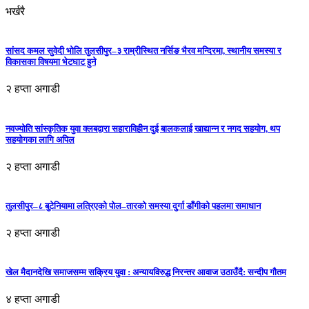
भर्खरै
सांसद कमल सुवेदी भोलि तुलसीपुर–३ राम्रीस्थित नर्सिङ भैरव मन्दिरमा, स्थानीय समस्या र
विकासका विषयमा भेटघाट हुने
२ हप्ता अगाडी
नवज्योति सांस्कृतिक युवा क्लबद्वारा सहाराविहीन दुई बालकलाई खाद्यान्न र नगद सहयोग, थप
सहयोगका लागि अपिल
२ हप्ता अगाडी
तुलसीपुर–८ बुटेनियामा लत्रिएको पोल–तारको समस्या दुर्गा डाँगीको पहलमा समाधान
२ हप्ता अगाडी
खेल मैदानदेखि समाजसम्म सक्रिय युवा : अन्यायविरुद्ध निरन्तर आवाज उठाउँदै: सन्दीप गौतम
४ हप्ता अगाडी