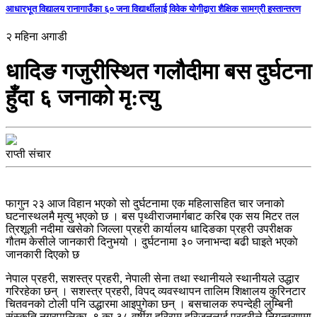
आधारभूत विद्यालय रानागाउँका ६० जना विद्यार्थीलाई विवेक योगीद्वारा शैक्षिक सामग्री हस्तान्तरण
२ महिना अगाडी
धादिङ गजुरीस्थित गलौदीमा बस दुर्घटना
हुँदा ६ जनाको मृ:त्यु
राप्ती संचार
फागुन २३ आज विहान भएको सो दुर्घटनामा एक महिलासहित चार जनाको
घटनास्थलमै मृत्यु भएको छ । बस पृथ्वीराजमार्गबाट करिब एक सय मिटर तल
त्रिशूली नदीमा खसेको जिल्ला प्रहरी कार्यालय धादिङका प्रहरी उपरीक्षक
गौतम केसीले जानकारी दिनुभयो । दुर्घटनामा ३० जनाभन्दा बढी घाइते भएकाे
जानकारी दिएको छ
नेपाल प्रहरी, सशस्त्र प्रहरी, नेपाली सेना तथा स्थानीयले स्थानीयले उद्धार
गरिरहेका छन् । सशस्त्र प्रहरी, विपद् व्यवस्थापन तालिम शिक्षालय कुरिनटार
चितवनको टोली पनि उद्धारमा आइपुगेका छन् । बसचालक रुपन्देही लुम्बिनी
संस्कृति नगरपालिका–९ का ३८ वर्षीय हरिराम हरिजनलाई प्रहरीले नियन्त्रणमा