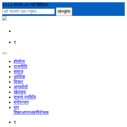
२०८३ साउन २० गते बिहिवार
९
होमपेज
राजनीति
समाज
आर्थिक
विचार
अन्तर्वार्ता
खेलकुद
सुचना प्रविधि
मनोरन्जन
थप
शिक्षा
अपराध
कृषि
रोचक
९