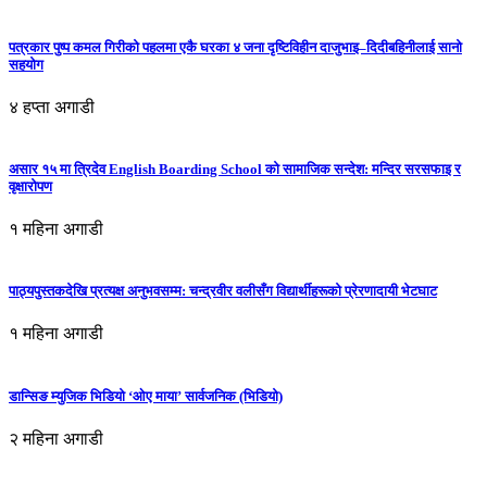
पत्रकार पुष्प कमल गिरीको पहलमा एकै घरका ४ जना दृष्टिविहीन दाजुभाइ–दिदीबहिनीलाई सानो
सहयोग
४ हप्ता अगाडी
असार १५ मा त्रिदेव English Boarding School को सामाजिक सन्देश: मन्दिर सरसफाइ र
वृक्षारोपण
१ महिना अगाडी
पाठ्यपुस्तकदेखि प्रत्यक्ष अनुभवसम्म: चन्द्रवीर वलीसँग विद्यार्थीहरूको प्रेरणादायी भेटघाट
१ महिना अगाडी
डान्सिङ म्युजिक भिडियो ‘ओए माया’ सार्वजनिक (भिडियो)
२ महिना अगाडी