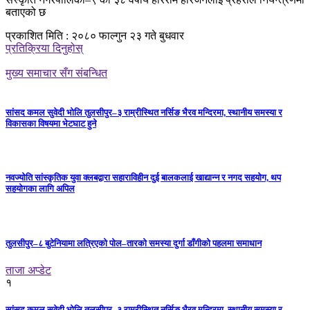
बताएको छ
प्रकाशित मिति : २०८० फाल्गुन २३ गते बुधवार
प्रतिक्रिया दिनुहोस्
मुख्य समाचार सँग संबन्धित
सांसद कमल सुवेदी भोलि तुलसीपुर–३ राम्रीस्थित नर्सिङ भैरव मन्दिरमा, स्थानीय समस्या र
विकासका विषयमा भेटघाट हुने
नवज्योति सांस्कृतिक युवा क्लबद्वारा सहाराविहीन दुई बालकलाई खाद्यान्न र नगद सहयोग, थप
सहयोगका लागि अपिल
तुलसीपुर–८ बुटेनियामा लत्रिएको पोल–तारको समस्या दुर्गा डाँगीको पहलमा समाधान
ताजा अप्डेट
१
सांसद कमल सुवेदी भोलि तुलसीपुर–३ राम्रीस्थित नर्सिङ भैरव मन्दिरमा, स्थानीय समस्या र