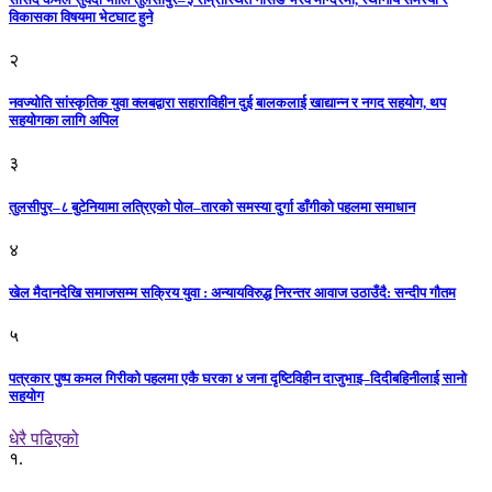
विकासका विषयमा भेटघाट हुने
२
नवज्योति सांस्कृतिक युवा क्लबद्वारा सहाराविहीन दुई बालकलाई खाद्यान्न र नगद सहयोग, थप
सहयोगका लागि अपिल
३
तुलसीपुर–८ बुटेनियामा लत्रिएको पोल–तारको समस्या दुर्गा डाँगीको पहलमा समाधान
४
खेल मैदानदेखि समाजसम्म सक्रिय युवा : अन्यायविरुद्ध निरन्तर आवाज उठाउँदै: सन्दीप गौतम
५
पत्रकार पुष्प कमल गिरीको पहलमा एकै घरका ४ जना दृष्टिविहीन दाजुभाइ–दिदीबहिनीलाई सानो
सहयोग
धेरै पढिएको
१.