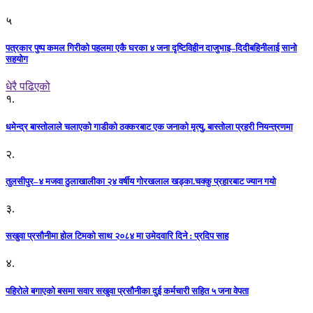
५
पत्रकार पुष्प कमल गिरीको पहलमा एकै घरका ४ जना दृष्टिविहीन दाजुभाइ–दिदीबहिनीलाई सानो
सहयोग
धेरै पढिएको
१.
धमेन्द्र बास्तोलाले चलाएको गाडीको ठक्करबाट एक जनाको मृत्यु, बास्तोला प्रहरी नियन्त्रणमा
२.
तुलसीपुर–४ मजवा ठुलाखालीका २४ वर्षीय गोरखलाल खड्का.चक्कु प्रहारबाट ज्यान गयो
३.
सखुवा प्रसौनीमा होल टिमको साथ २०८४ मा उमेदवारि दिने : प्रदिप साह
४.
पहिराेले बगाएकाे बसमा सवार सखुवा प्रसाैनीका दुई कर्मचारी सहित ५ जना वेपता