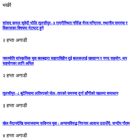
भर्खरै
सांसद कमल सुवेदी भोलि तुलसीपुर–३ राम्रीस्थित नर्सिङ भैरव मन्दिरमा, स्थानीय समस्या र
विकासका विषयमा भेटघाट हुने
२ हप्ता अगाडी
नवज्योति सांस्कृतिक युवा क्लबद्वारा सहाराविहीन दुई बालकलाई खाद्यान्न र नगद सहयोग, थप
सहयोगका लागि अपिल
२ हप्ता अगाडी
तुलसीपुर–८ बुटेनियामा लत्रिएको पोल–तारको समस्या दुर्गा डाँगीको पहलमा समाधान
३ हप्ता अगाडी
खेल मैदानदेखि समाजसम्म सक्रिय युवा : अन्यायविरुद्ध निरन्तर आवाज उठाउँदै: सन्दीप गौतम
४ हप्ता अगाडी