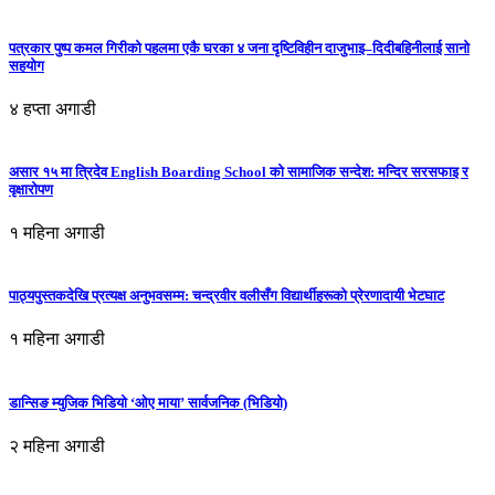
पत्रकार पुष्प कमल गिरीको पहलमा एकै घरका ४ जना दृष्टिविहीन दाजुभाइ–दिदीबहिनीलाई सानो
सहयोग
४ हप्ता अगाडी
असार १५ मा त्रिदेव English Boarding School को सामाजिक सन्देश: मन्दिर सरसफाइ र
वृक्षारोपण
१ महिना अगाडी
पाठ्यपुस्तकदेखि प्रत्यक्ष अनुभवसम्म: चन्द्रवीर वलीसँग विद्यार्थीहरूको प्रेरणादायी भेटघाट
१ महिना अगाडी
डान्सिङ म्युजिक भिडियो ‘ओए माया’ सार्वजनिक (भिडियो)
२ महिना अगाडी