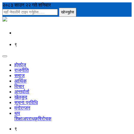
२०८३ साउन २२ गते शनिवार
९
होमपेज
राजनीति
समाज
आर्थिक
विचार
अन्तर्वार्ता
खेलकुद
सुचना प्रविधि
मनोरन्जन
थप
शिक्षा
अपराध
कृषि
रोचक
९