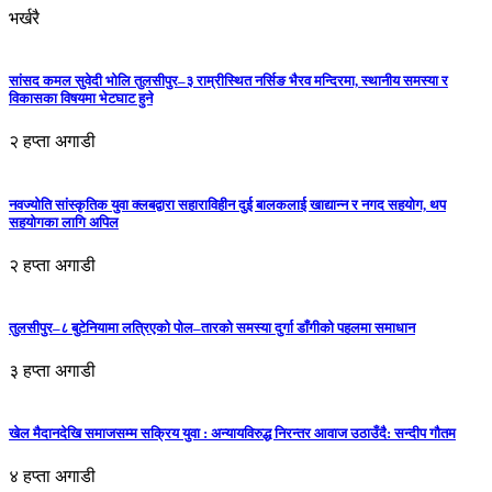
भर्खरै
सांसद कमल सुवेदी भोलि तुलसीपुर–३ राम्रीस्थित नर्सिङ भैरव मन्दिरमा, स्थानीय समस्या र
विकासका विषयमा भेटघाट हुने
२ हप्ता अगाडी
नवज्योति सांस्कृतिक युवा क्लबद्वारा सहाराविहीन दुई बालकलाई खाद्यान्न र नगद सहयोग, थप
सहयोगका लागि अपिल
२ हप्ता अगाडी
तुलसीपुर–८ बुटेनियामा लत्रिएको पोल–तारको समस्या दुर्गा डाँगीको पहलमा समाधान
३ हप्ता अगाडी
खेल मैदानदेखि समाजसम्म सक्रिय युवा : अन्यायविरुद्ध निरन्तर आवाज उठाउँदै: सन्दीप गौतम
४ हप्ता अगाडी