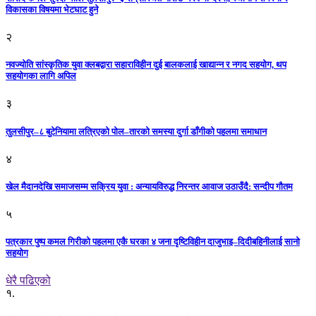
विकासका विषयमा भेटघाट हुने
२
नवज्योति सांस्कृतिक युवा क्लबद्वारा सहाराविहीन दुई बालकलाई खाद्यान्न र नगद सहयोग, थप
सहयोगका लागि अपिल
३
तुलसीपुर–८ बुटेनियामा लत्रिएको पोल–तारको समस्या दुर्गा डाँगीको पहलमा समाधान
४
खेल मैदानदेखि समाजसम्म सक्रिय युवा : अन्यायविरुद्ध निरन्तर आवाज उठाउँदै: सन्दीप गौतम
५
पत्रकार पुष्प कमल गिरीको पहलमा एकै घरका ४ जना दृष्टिविहीन दाजुभाइ–दिदीबहिनीलाई सानो
सहयोग
धेरै पढिएको
१.