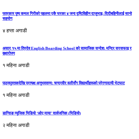
पत्रकार पुष्प कमल गिरीको पहलमा एकै घरका ४ जना दृष्टिविहीन दाजुभाइ–दिदीबहिनीलाई सानो
सहयोग
४ हप्ता अगाडी
असार १५ मा त्रिदेव English Boarding School को सामाजिक सन्देश: मन्दिर सरसफाइ र
वृक्षारोपण
१ महिना अगाडी
पाठ्यपुस्तकदेखि प्रत्यक्ष अनुभवसम्म: चन्द्रवीर वलीसँग विद्यार्थीहरूको प्रेरणादायी भेटघाट
१ महिना अगाडी
डान्सिङ म्युजिक भिडियो ‘ओए माया’ सार्वजनिक (भिडियो)
२ महिना अगाडी