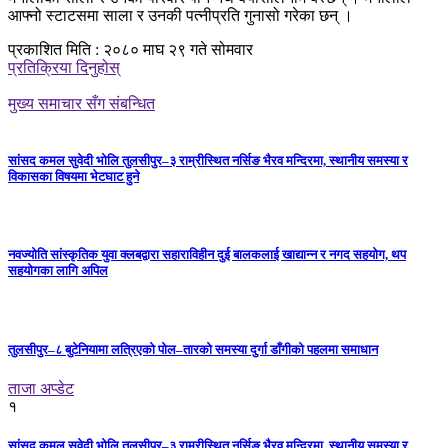
आफ्नो स्टाटसमा साला र उनकी पत्नीप्रति गुनासो गरेका छन् ।
प्रकाशित मिति : २०८० माघ २९ गते सोमवार
प्रतिक्रिया दिनुहोस्
मुख्य समाचार सँग संबन्धित
सांसद कमल सुवेदी भोलि तुलसीपुर–३ राम्रीस्थित नर्सिङ भैरव मन्दिरमा, स्थानीय समस्या र
विकासका विषयमा भेटघाट हुने
नवज्योति सांस्कृतिक युवा क्लबद्वारा सहाराविहीन दुई बालकलाई खाद्यान्न र नगद सहयोग, थप
सहयोगका लागि अपिल
तुलसीपुर–८ बुटेनियामा लत्रिएको पोल–तारको समस्या दुर्गा डाँगीको पहलमा समाधान
ताजा अप्डेट
१
सांसद कमल सुवेदी भोलि तुलसीपुर–३ राम्रीस्थित नर्सिङ भैरव मन्दिरमा, स्थानीय समस्या र