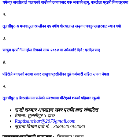
धमेन्द्र बास्तोलाले चलाएको गाडीको ठक्करबाट एक जनाको मृत्यु, बास्तोला प्रहरी नियन्त्रणमा
२.
तुलसीपुर–४ मजवा ठुलाखालीका २४ वर्षीय गोरखलाल खड्का.चक्कु प्रहारबाट ज्यान गयो
३.
सखुवा प्रसौनीमा होल टिमको साथ २०८४ मा उमेदवारि दिने : प्रदिप साह
४.
पहिराेले बगाएकाे बसमा सवार सखुवा प्रसाैनीका दुई कर्मचारी सहित ५ जना वेपता
५.
तुलसीपुर ३ शिरखोलामा सडेको अवस्थामा भेटिएको शवको पहिचान खुल्यो
राप्ती सञ्चार अनलाइन खबर प्रालि द्वारा संचालित
ठेगाना: तुलसीपुर 5 दाङ
Raptisanchar@2670gmail.com
सूचना विभाग दर्ता नं. : 3689/2079/2080
प्रकाशक/कार्यकारी सम्पादक :-
टिकाराम भुसाल