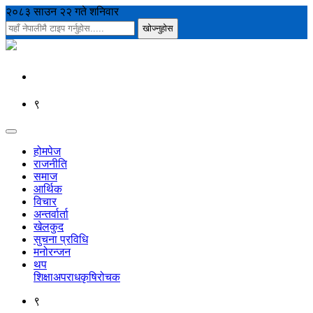
२०८३ साउन २२ गते शनिवार
९
होमपेज
राजनीति
समाज
आर्थिक
विचार
अन्तर्वार्ता
खेलकुद
सुचना प्रविधि
मनोरन्जन
थप
शिक्षा
अपराध
कृषि
रोचक
९