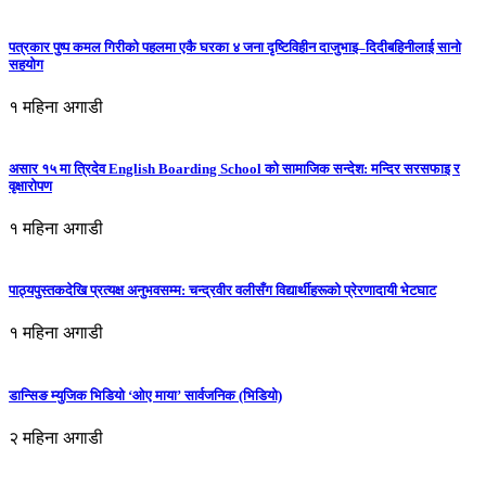
पत्रकार पुष्प कमल गिरीको पहलमा एकै घरका ४ जना दृष्टिविहीन दाजुभाइ–दिदीबहिनीलाई सानो
सहयोग
१ महिना अगाडी
असार १५ मा त्रिदेव English Boarding School को सामाजिक सन्देश: मन्दिर सरसफाइ र
वृक्षारोपण
१ महिना अगाडी
पाठ्यपुस्तकदेखि प्रत्यक्ष अनुभवसम्म: चन्द्रवीर वलीसँग विद्यार्थीहरूको प्रेरणादायी भेटघाट
१ महिना अगाडी
डान्सिङ म्युजिक भिडियो ‘ओए माया’ सार्वजनिक (भिडियो)
२ महिना अगाडी