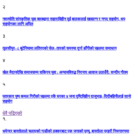
२
नवज्योति सांस्कृतिक युवा क्लबद्वारा सहाराविहीन दुई बालकलाई खाद्यान्न र नगद सहयोग, थप
सहयोगका लागि अपिल
३
तुलसीपुर–८ बुटेनियामा लत्रिएको पोल–तारको समस्या दुर्गा डाँगीको पहलमा समाधान
४
खेल मैदानदेखि समाजसम्म सक्रिय युवा : अन्यायविरुद्ध निरन्तर आवाज उठाउँदै: सन्दीप गौतम
५
पत्रकार पुष्प कमल गिरीको पहलमा एकै घरका ४ जना दृष्टिविहीन दाजुभाइ–दिदीबहिनीलाई सानो
सहयोग
धेरै पढिएको
१.
धमेन्द्र बास्तोलाले चलाएको गाडीको ठक्करबाट एक जनाको मृत्यु, बास्तोला प्रहरी नियन्त्रणमा