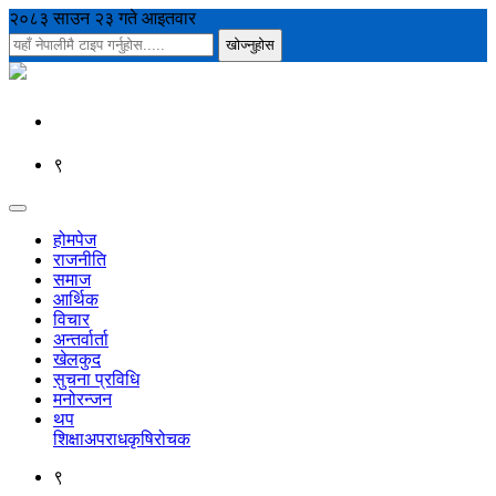
२०८३ साउन २३ गते आइतवार
९
होमपेज
राजनीति
समाज
आर्थिक
विचार
अन्तर्वार्ता
खेलकुद
सुचना प्रविधि
मनोरन्जन
थप
शिक्षा
अपराध
कृषि
रोचक
९