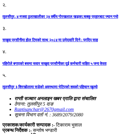
२.
तुलसीपुर–४ मजवा ठुलाखालीका २४ वर्षीय गोरखलाल खड्का.चक्कु प्रहारबाट ज्यान गयो
३.
सखुवा प्रसौनीमा होल टिमको साथ २०८४ मा उमेदवारि दिने : प्रदिप साह
४.
पहिराेले बगाएकाे बसमा सवार सखुवा प्रसाैनीका दुई कर्मचारी सहित ५ जना वेपता
५.
तुलसीपुर ३ शिरखोलामा सडेको अवस्थामा भेटिएको शवको पहिचान खुल्यो
राप्ती सञ्चार अनलाइन खबर प्रालि द्वारा संचालित
ठेगाना: तुलसीपुर 5 दाङ
Raptisanchar@2670gmail.com
सूचना विभाग दर्ता नं. : 3689/2079/2080
प्रकाशक/कार्यकारी सम्पादक :-
टिकाराम भुसाल
प्रबन्ध निर्देशक :-
सन्तोष भण्डारी