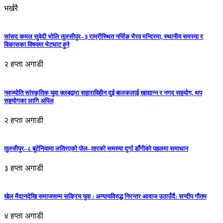
भर्खरै
सांसद कमल सुवेदी भोलि तुलसीपुर–३ राम्रीस्थित नर्सिङ भैरव मन्दिरमा, स्थानीय समस्या र
विकासका विषयमा भेटघाट हुने
२ हप्ता अगाडी
नवज्योति सांस्कृतिक युवा क्लबद्वारा सहाराविहीन दुई बालकलाई खाद्यान्न र नगद सहयोग, थप
सहयोगका लागि अपिल
२ हप्ता अगाडी
तुलसीपुर–८ बुटेनियामा लत्रिएको पोल–तारको समस्या दुर्गा डाँगीको पहलमा समाधान
३ हप्ता अगाडी
खेल मैदानदेखि समाजसम्म सक्रिय युवा : अन्यायविरुद्ध निरन्तर आवाज उठाउँदै: सन्दीप गौतम
४ हप्ता अगाडी