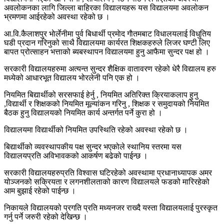
अवलोकनका लागि जिल्ला बाहिरका विद्यालयहरू यस विद्यालयमा अवलोकन
भ्रमणमा आईरहेको अवस्था रहेको छ ।
आ.वि.कैलाशपुर भाेर्लेनीमा पुर्व बिधार्थी प्रमाेद गाैतमबाट विधालयलाई विधुतिय
घडी प्रदान गरिनुको साथै विद्यालयमा कार्यरत शिक्षकहरुले लिजर घण्टी लिए
बापत प्रोत्साहन भत्ताको ब्यबस्थापन विद्यालयमा हुनु आफैमा सुन्दर पक्ष हो ।
सरकारी विद्यालयहरुमा अत्यन्त सुन्दर शैक्षिक वातावरण रहेको धेरै विद्यालय हरु
मध्येको आधारभूत विद्यालय भोरलेनी पनि एक हो ।
नियमित बिद्यार्थीको सरसफाई हेर्नु , नियमित अतिरिक्त क्रियाकलाप हुनु
,विद्यार्थी र शिक्षकको नियमित मूल्यांकन गरिनु , शिक्षक र समुदायको नियमित
बैठक हुनु विद्यालयको नियमित कार्य अन्तर्गत पर्ने कुरा हो ।
विद्यालयमा विद्यार्थीको नियमित उपस्थिति रहेको अवस्था रहेको छ ।
बिद्यार्थीको व्यवस्थापकीय पक्ष सुन्दर भएकोले स्थानिय स्तरमा यस
विद्यालयप्रति अविभावकको आकर्षण बढेको पाईन्छ ।
सरकारी विद्यालयहरुप्रति विश्वास घटिरहेको अवस्थामा प्रधानाध्यापक अमर
योञ्जनको सक्रियता र लगनशीलताको कारण विद्यालयले फडको मारिरहेको
आम बुझाई रहेको पाईन्छ ।
निकायले विद्यालयको प्रगति प्रति मध्यनजर राख्दै यस्ता विद्यालयलाई पुरस्कृत
गर्नु पर्ने जरुरी रहेको देखिन्छ ।