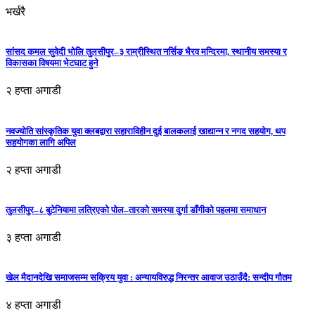
भर्खरै
सांसद कमल सुवेदी भोलि तुलसीपुर–३ राम्रीस्थित नर्सिङ भैरव मन्दिरमा, स्थानीय समस्या र
विकासका विषयमा भेटघाट हुने
२ हप्ता अगाडी
नवज्योति सांस्कृतिक युवा क्लबद्वारा सहाराविहीन दुई बालकलाई खाद्यान्न र नगद सहयोग, थप
सहयोगका लागि अपिल
२ हप्ता अगाडी
तुलसीपुर–८ बुटेनियामा लत्रिएको पोल–तारको समस्या दुर्गा डाँगीको पहलमा समाधान
३ हप्ता अगाडी
खेल मैदानदेखि समाजसम्म सक्रिय युवा : अन्यायविरुद्ध निरन्तर आवाज उठाउँदै: सन्दीप गौतम
४ हप्ता अगाडी