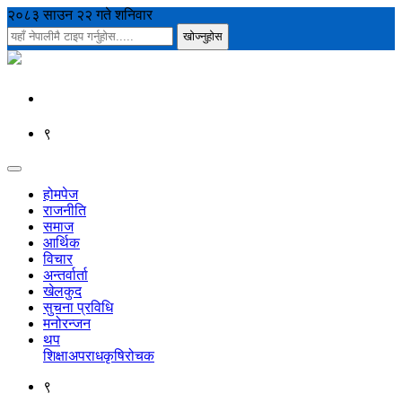
२०८३ साउन २२ गते शनिवार
९
होमपेज
राजनीति
समाज
आर्थिक
विचार
अन्तर्वार्ता
खेलकुद
सुचना प्रविधि
मनोरन्जन
थप
शिक्षा
अपराध
कृषि
रोचक
९