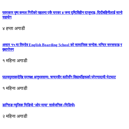
पत्रकार पुष्प कमल गिरीको पहलमा एकै घरका ४ जना दृष्टिविहीन दाजुभाइ–दिदीबहिनीलाई सानो
सहयोग
४ हप्ता अगाडी
असार १५ मा त्रिदेव English Boarding School को सामाजिक सन्देश: मन्दिर सरसफाइ र
वृक्षारोपण
१ महिना अगाडी
पाठ्यपुस्तकदेखि प्रत्यक्ष अनुभवसम्म: चन्द्रवीर वलीसँग विद्यार्थीहरूको प्रेरणादायी भेटघाट
१ महिना अगाडी
डान्सिङ म्युजिक भिडियो ‘ओए माया’ सार्वजनिक (भिडियो)
२ महिना अगाडी