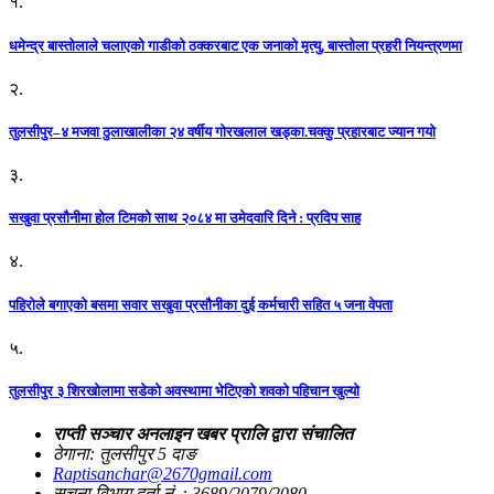
१.
धमेन्द्र बास्तोलाले चलाएको गाडीको ठक्करबाट एक जनाको मृत्यु, बास्तोला प्रहरी नियन्त्रणमा
२.
तुलसीपुर–४ मजवा ठुलाखालीका २४ वर्षीय गोरखलाल खड्का.चक्कु प्रहारबाट ज्यान गयो
३.
सखुवा प्रसौनीमा होल टिमको साथ २०८४ मा उमेदवारि दिने : प्रदिप साह
४.
पहिराेले बगाएकाे बसमा सवार सखुवा प्रसाैनीका दुई कर्मचारी सहित ५ जना वेपता
५.
तुलसीपुर ३ शिरखोलामा सडेको अवस्थामा भेटिएको शवको पहिचान खुल्यो
राप्ती सञ्चार अनलाइन खबर प्रालि द्वारा संचालित
ठेगाना: तुलसीपुर 5 दाङ
Raptisanchar@2670gmail.com
सूचना विभाग दर्ता नं. : 3689/2079/2080