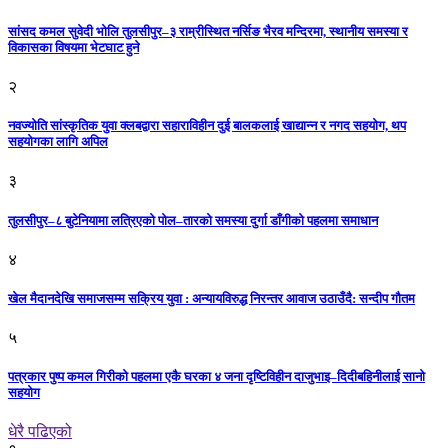
सांसद कमल सुवेदी भोलि तुलसीपुर–३ राम्रीस्थित नर्सिङ भैरव मन्दिरमा, स्थानीय समस्या र
विकासका विषयमा भेटघाट हुने
२
नवज्योति सांस्कृतिक युवा क्लबद्वारा सहाराविहीन दुई बालकलाई खाद्यान्न र नगद सहयोग, थप
सहयोगका लागि अपिल
३
तुलसीपुर–८ बुटेनियामा लत्रिएको पोल–तारको समस्या दुर्गा डाँगीको पहलमा समाधान
४
खेल मैदानदेखि समाजसम्म सक्रिय युवा : अन्यायविरुद्ध निरन्तर आवाज उठाउँदै: सन्दीप गौतम
५
पत्रकार पुष्प कमल गिरीको पहलमा एकै घरका ४ जना दृष्टिविहीन दाजुभाइ–दिदीबहिनीलाई सानो
सहयोग
धेरै पढिएको