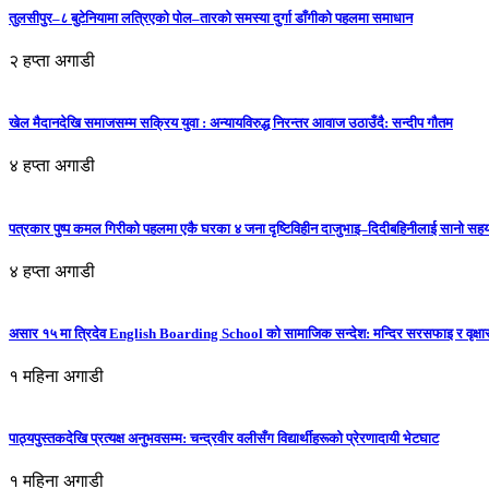
तुलसीपुर–८ बुटेनियामा लत्रिएको पोल–तारको समस्या दुर्गा डाँगीको पहलमा समाधान
२ हप्ता अगाडी
खेल मैदानदेखि समाजसम्म सक्रिय युवा : अन्यायविरुद्ध निरन्तर आवाज उठाउँदै: सन्दीप गौतम
४ हप्ता अगाडी
पत्रकार पुष्प कमल गिरीको पहलमा एकै घरका ४ जना दृष्टिविहीन दाजुभाइ–दिदीबहिनीलाई सानो सह
४ हप्ता अगाडी
असार १५ मा त्रिदेव English Boarding School को सामाजिक सन्देश: मन्दिर सरसफाइ र वृक्षा
१ महिना अगाडी
पाठ्यपुस्तकदेखि प्रत्यक्ष अनुभवसम्म: चन्द्रवीर वलीसँग विद्यार्थीहरूको प्रेरणादायी भेटघाट
१ महिना अगाडी