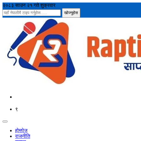
२०८३ साउन २१ गते शुक्रवार
९
होमपेज
राजनीति