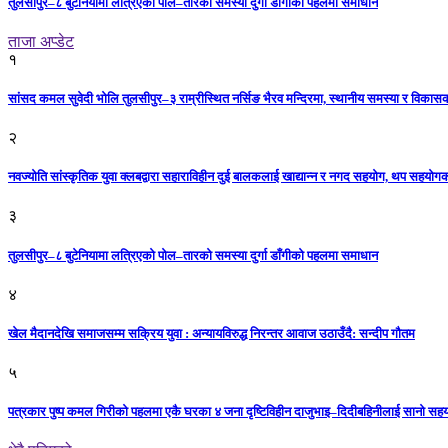
तुलसीपुर–८ बुटेनियामा लत्रिएको पोल–तारको समस्या दुर्गा डाँगीको पहलमा समाधान
ताजा अप्डेट
१
सांसद कमल सुवेदी भोलि तुलसीपुर–३ राम्रीस्थित नर्सिङ भैरव मन्दिरमा, स्थानीय समस्या र विकासक
२
नवज्योति सांस्कृतिक युवा क्लबद्वारा सहाराविहीन दुई बालकलाई खाद्यान्न र नगद सहयोग, थप सहयो
३
तुलसीपुर–८ बुटेनियामा लत्रिएको पोल–तारको समस्या दुर्गा डाँगीको पहलमा समाधान
४
खेल मैदानदेखि समाजसम्म सक्रिय युवा : अन्यायविरुद्ध निरन्तर आवाज उठाउँदै: सन्दीप गौतम
५
पत्रकार पुष्प कमल गिरीको पहलमा एकै घरका ४ जना दृष्टिविहीन दाजुभाइ–दिदीबहिनीलाई सानो सह