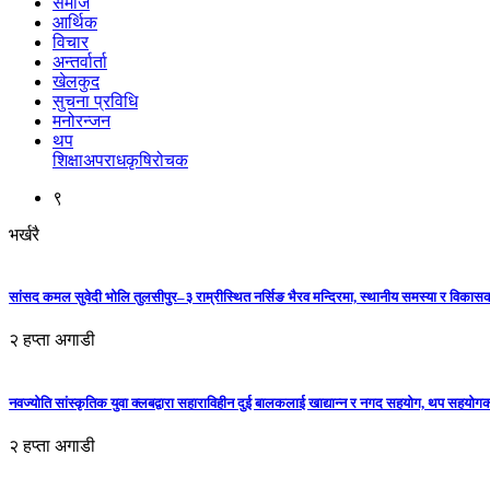
समाज
आर्थिक
विचार
अन्तर्वार्ता
खेलकुद
सुचना प्रविधि
मनोरन्जन
थप
शिक्षा
अपराध
कृषि
रोचक
९
भर्खरै
सांसद कमल सुवेदी भोलि तुलसीपुर–३ राम्रीस्थित नर्सिङ भैरव मन्दिरमा, स्थानीय समस्या र विकासक
२ हप्ता अगाडी
नवज्योति सांस्कृतिक युवा क्लबद्वारा सहाराविहीन दुई बालकलाई खाद्यान्न र नगद सहयोग, थप सहयो
२ हप्ता अगाडी