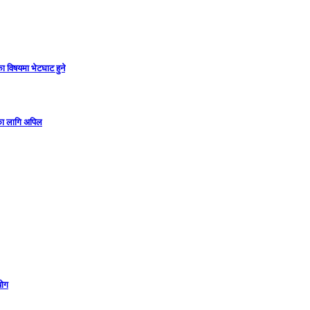
ा विषयमा भेटघाट हुने
गका लागि अपिल
योग