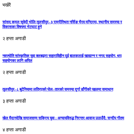
भर्खरै
सांसद कमल सुवेदी भोलि तुलसीपुर–३ राम्रीस्थित नर्सिङ भैरव मन्दिरमा, स्थानीय समस्या र
विकासका विषयमा भेटघाट हुने
२ हप्ता अगाडी
नवज्योति सांस्कृतिक युवा क्लबद्वारा सहाराविहीन दुई बालकलाई खाद्यान्न र नगद सहयोग, थप
सहयोगका लागि अपिल
२ हप्ता अगाडी
तुलसीपुर–८ बुटेनियामा लत्रिएको पोल–तारको समस्या दुर्गा डाँगीको पहलमा समाधान
३ हप्ता अगाडी
खेल मैदानदेखि समाजसम्म सक्रिय युवा : अन्यायविरुद्ध निरन्तर आवाज उठाउँदै: सन्दीप गौतम
४ हप्ता अगाडी