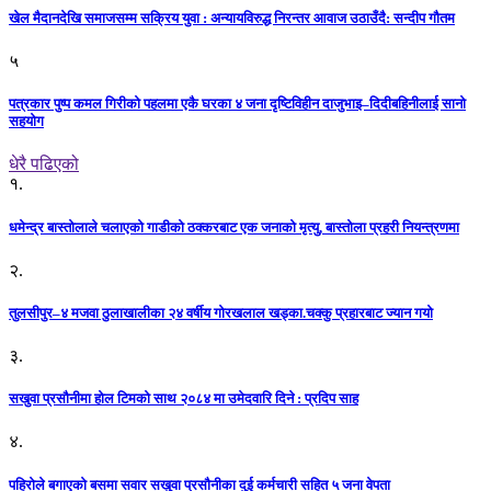
खेल मैदानदेखि समाजसम्म सक्रिय युवा : अन्यायविरुद्ध निरन्तर आवाज उठाउँदै: सन्दीप गौतम
५
पत्रकार पुष्प कमल गिरीको पहलमा एकै घरका ४ जना दृष्टिविहीन दाजुभाइ–दिदीबहिनीलाई सानो
सहयोग
धेरै पढिएको
१.
धमेन्द्र बास्तोलाले चलाएको गाडीको ठक्करबाट एक जनाको मृत्यु, बास्तोला प्रहरी नियन्त्रणमा
२.
तुलसीपुर–४ मजवा ठुलाखालीका २४ वर्षीय गोरखलाल खड्का.चक्कु प्रहारबाट ज्यान गयो
३.
सखुवा प्रसौनीमा होल टिमको साथ २०८४ मा उमेदवारि दिने : प्रदिप साह
४.
पहिराेले बगाएकाे बसमा सवार सखुवा प्रसाैनीका दुई कर्मचारी सहित ५ जना वेपता