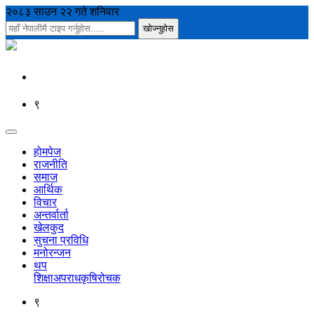
२०८३ साउन २२ गते शनिवार
९
होमपेज
राजनीति
समाज
आर्थिक
विचार
अन्तर्वार्ता
खेलकुद
सुचना प्रविधि
मनोरन्जन
थप
शिक्षा
अपराध
कृषि
रोचक
९