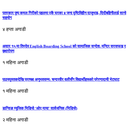
पत्रकार पुष्प कमल गिरीको पहलमा एकै घरका ४ जना दृष्टिविहीन दाजुभाइ–दिदीबहिनीलाई सानो
सहयोग
४ हप्ता अगाडी
असार १५ मा त्रिदेव English Boarding School को सामाजिक सन्देश: मन्दिर सरसफाइ र
वृक्षारोपण
१ महिना अगाडी
पाठ्यपुस्तकदेखि प्रत्यक्ष अनुभवसम्म: चन्द्रवीर वलीसँग विद्यार्थीहरूको प्रेरणादायी भेटघाट
१ महिना अगाडी
डान्सिङ म्युजिक भिडियो ‘ओए माया’ सार्वजनिक (भिडियो)
२ महिना अगाडी