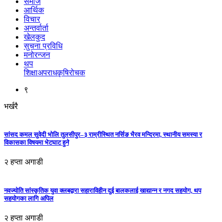
समाज
आर्थिक
विचार
अन्तर्वार्ता
खेलकुद
सुचना प्रविधि
मनोरन्जन
थप
शिक्षा
अपराध
कृषि
रोचक
९
भर्खरै
सांसद कमल सुवेदी भोलि तुलसीपुर–३ राम्रीस्थित नर्सिङ भैरव मन्दिरमा, स्थानीय समस्या र
विकासका विषयमा भेटघाट हुने
२ हप्ता अगाडी
नवज्योति सांस्कृतिक युवा क्लबद्वारा सहाराविहीन दुई बालकलाई खाद्यान्न र नगद सहयोग, थप
सहयोगका लागि अपिल
२ हप्ता अगाडी