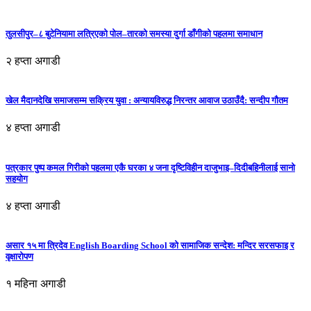
तुलसीपुर–८ बुटेनियामा लत्रिएको पोल–तारको समस्या दुर्गा डाँगीको पहलमा समाधान
२ हप्ता अगाडी
खेल मैदानदेखि समाजसम्म सक्रिय युवा : अन्यायविरुद्ध निरन्तर आवाज उठाउँदै: सन्दीप गौतम
४ हप्ता अगाडी
पत्रकार पुष्प कमल गिरीको पहलमा एकै घरका ४ जना दृष्टिविहीन दाजुभाइ–दिदीबहिनीलाई सानो
सहयोग
४ हप्ता अगाडी
असार १५ मा त्रिदेव English Boarding School को सामाजिक सन्देश: मन्दिर सरसफाइ र
वृक्षारोपण
१ महिना अगाडी