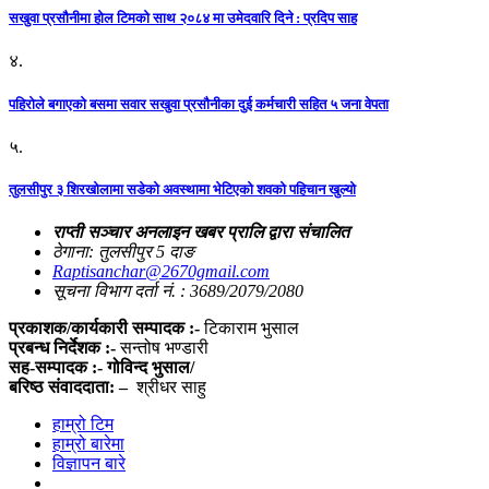
सखुवा प्रसौनीमा होल टिमको साथ २०८४ मा उमेदवारि दिने : प्रदिप साह
४.
पहिराेले बगाएकाे बसमा सवार सखुवा प्रसाैनीका दुई कर्मचारी सहित ५ जना वेपता
५.
तुलसीपुर ३ शिरखोलामा सडेको अवस्थामा भेटिएको शवको पहिचान खुल्यो
राप्ती सञ्चार अनलाइन खबर प्रालि द्वारा संचालित
ठेगाना: तुलसीपुर 5 दाङ
Raptisanchar@2670gmail.com
सूचना विभाग दर्ता नं. : 3689/2079/2080
प्रकाशक/कार्यकारी सम्पादक :-
टिकाराम भुसाल
प्रबन्ध निर्देशक :-
सन्तोष भण्डारी
सह-सम्पादक :- गोविन्द भुसाल/
बरिष्ठ संवाददाता: –
श्रीधर साहु
हाम्रो टिम
हाम्रो बारेमा
विज्ञापन बारे