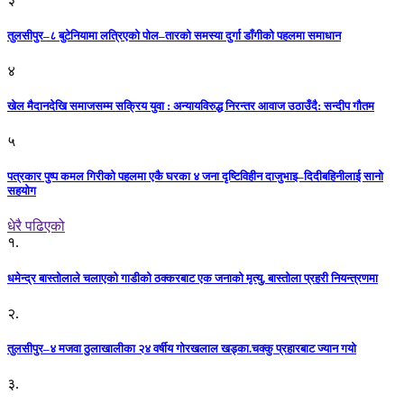
तुलसीपुर–८ बुटेनियामा लत्रिएको पोल–तारको समस्या दुर्गा डाँगीको पहलमा समाधान
४
खेल मैदानदेखि समाजसम्म सक्रिय युवा : अन्यायविरुद्ध निरन्तर आवाज उठाउँदै: सन्दीप गौतम
५
पत्रकार पुष्प कमल गिरीको पहलमा एकै घरका ४ जना दृष्टिविहीन दाजुभाइ–दिदीबहिनीलाई सानो
सहयोग
धेरै पढिएको
१.
धमेन्द्र बास्तोलाले चलाएको गाडीको ठक्करबाट एक जनाको मृत्यु, बास्तोला प्रहरी नियन्त्रणमा
२.
तुलसीपुर–४ मजवा ठुलाखालीका २४ वर्षीय गोरखलाल खड्का.चक्कु प्रहारबाट ज्यान गयो
३.