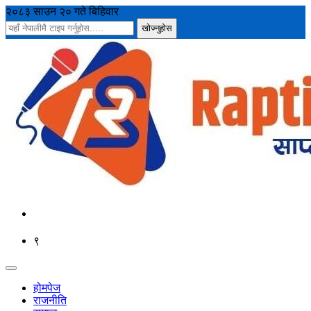
२०८३ साउन २० गते बिहिवार
९
होमपेज
राजनीति