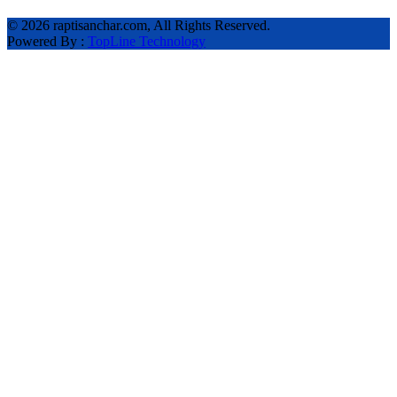
©
2026 raptisanchar.com, All Rights Reserved.
Powered By :
TopLine Technology