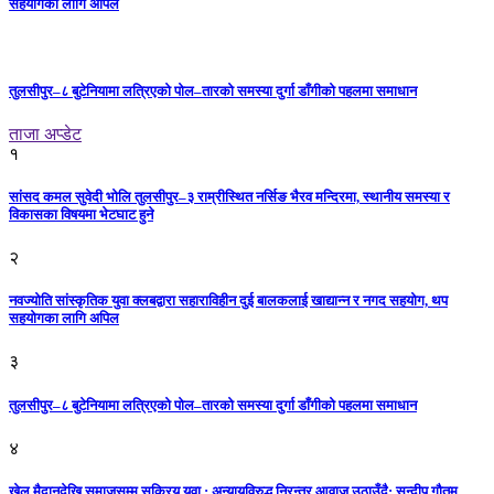
सहयोगका लागि अपिल
तुलसीपुर–८ बुटेनियामा लत्रिएको पोल–तारको समस्या दुर्गा डाँगीको पहलमा समाधान
ताजा अप्डेट
१
सांसद कमल सुवेदी भोलि तुलसीपुर–३ राम्रीस्थित नर्सिङ भैरव मन्दिरमा, स्थानीय समस्या र
विकासका विषयमा भेटघाट हुने
२
नवज्योति सांस्कृतिक युवा क्लबद्वारा सहाराविहीन दुई बालकलाई खाद्यान्न र नगद सहयोग, थप
सहयोगका लागि अपिल
३
तुलसीपुर–८ बुटेनियामा लत्रिएको पोल–तारको समस्या दुर्गा डाँगीको पहलमा समाधान
४
खेल मैदानदेखि समाजसम्म सक्रिय युवा : अन्यायविरुद्ध निरन्तर आवाज उठाउँदै: सन्दीप गौतम