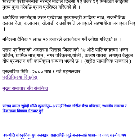
भारतीय प्रधानमन्त्री नरेन्द्र मोदीले दिउँसो १२ बजेर २९ मिनेटको साइतमा
मुख्य पुजा गरेपछि प्राण प्रतिष्ठा गरिएको हो ।
आयोजित समारोहमा उत्तर प्रदेशका मुख्यमन्त्री आदित्य नाथ, राजनीतिक
दलका नेता, कलाकार, खेलाडी र उद्योगपति लगाएतले सहभागीता जनाएका थिए
।
मन्दिरमा दैनिक १ लाख ५० हजारले अवलोकन गर्ने अपेक्षा गरिएको छ ।
प्राण प्रतिष्ठाको अवसरमा सिराहा जिल्लाको १७ ओटै पालिकाहरुमा भजन
कीर्तन, धार्मिक नाच,गान , नगर परिक्रमा,र्याली , कलश यात्रा, लगाएत बेलुका
दीप प्रज्वलन गरी कार्यक्रम सम्पन्न भएको छ । (श्रोत सामाजिक सञ्जाल )
प्रकाशित मिति : २०८० माघ ९ गते मङ्गलवार
प्रतिक्रिया दिनुहोस्
मुख्य समाचार सँग संबन्धित
सांसद कमल सुवेदी भोलि तुलसीपुर–३ राम्रीस्थित नर्सिङ भैरव मन्दिरमा, स्थानीय समस्या र
विकासका विषयमा भेटघाट हुने
नवज्योति सांस्कृतिक युवा क्लबद्वारा सहाराविहीन दुई बालकलाई खाद्यान्न र नगद सहयोग, थप