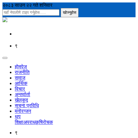
२०८३ साउन २२ गते शनिवार
९
होमपेज
राजनीति
समाज
आर्थिक
विचार
अन्तर्वार्ता
खेलकुद
सुचना प्रविधि
मनोरन्जन
थप
शिक्षा
अपराध
कृषि
रोचक
९