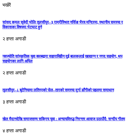
भर्खरै
सांसद कमल सुवेदी भोलि तुलसीपुर–३ राम्रीस्थित नर्सिङ भैरव मन्दिरमा, स्थानीय समस्या र
विकासका विषयमा भेटघाट हुने
२ हप्ता अगाडी
नवज्योति सांस्कृतिक युवा क्लबद्वारा सहाराविहीन दुई बालकलाई खाद्यान्न र नगद सहयोग, थप
सहयोगका लागि अपिल
२ हप्ता अगाडी
तुलसीपुर–८ बुटेनियामा लत्रिएको पोल–तारको समस्या दुर्गा डाँगीको पहलमा समाधान
३ हप्ता अगाडी
खेल मैदानदेखि समाजसम्म सक्रिय युवा : अन्यायविरुद्ध निरन्तर आवाज उठाउँदै: सन्दीप गौतम
४ हप्ता अगाडी