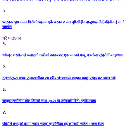
५
पत्रकार पुष्प कमल गिरीको पहलमा एकै घरका ४ जना दृष्टिविहीन दाजुभाइ–दिदीबहिनीलाई सानो
सहयोग
धेरै पढिएको
१.
धमेन्द्र बास्तोलाले चलाएको गाडीको ठक्करबाट एक जनाको मृत्यु, बास्तोला प्रहरी नियन्त्रणमा
२.
तुलसीपुर–४ मजवा ठुलाखालीका २४ वर्षीय गोरखलाल खड्का.चक्कु प्रहारबाट ज्यान गयो
३.
सखुवा प्रसौनीमा होल टिमको साथ २०८४ मा उमेदवारि दिने : प्रदिप साह
४.
पहिराेले बगाएकाे बसमा सवार सखुवा प्रसाैनीका दुई कर्मचारी सहित ५ जना वेपता