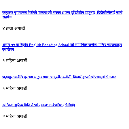
पत्रकार पुष्प कमल गिरीको पहलमा एकै घरका ४ जना दृष्टिविहीन दाजुभाइ–दिदीबहिनीलाई सानो
सहयोग
४ हप्ता अगाडी
असार १५ मा त्रिदेव English Boarding School को सामाजिक सन्देश: मन्दिर सरसफाइ र
वृक्षारोपण
१ महिना अगाडी
पाठ्यपुस्तकदेखि प्रत्यक्ष अनुभवसम्म: चन्द्रवीर वलीसँग विद्यार्थीहरूको प्रेरणादायी भेटघाट
१ महिना अगाडी
डान्सिङ म्युजिक भिडियो ‘ओए माया’ सार्वजनिक (भिडियो)
२ महिना अगाडी