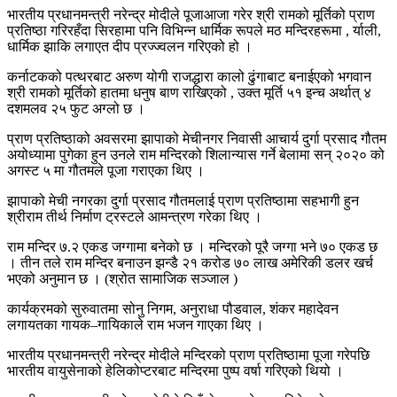
भारतीय प्रधानमन्त्री नरेन्द्र मोदीले पूजाआजा गरेर श्री रामको मूर्तिको प्राण
प्रतिष्ठा गरिरहँदा सिरहामा पनि विभिन्न धार्मिक रूपले मठ मन्दिरहरूमा , र्याली,
धार्मिक झाकि लगाएत दीप प्रज्ज्वलन गरिएको हो ।
कर्नाटकको पत्थरबाट अरुण योगी राजद्धारा कालो ढुंगाबाट बनाईएको भगवान
श्री रामको मूर्तिको हातमा धनुष बाण राखिएको , उक्त मूर्ति ५१ इन्च अर्थात् ४
दशमलव २५ फुट अग्लो छ ।
प्राण प्रतिष्ठाको अवसरमा झापाको मेचीनगर निवासी आचार्य दुर्गा प्रसाद गौतम
अयोध्यामा पुगेका हुन उनले राम मन्दिरको शिलान्यास गर्ने बेलामा सन् २०२० को
अगस्ट ५ मा गौतमले पूजा गराएका थिए ।
झापाको मेची नगरका दुर्गा प्रसाद गौतमलाई प्राण प्रतिष्ठामा सहभागी हुन
श्रीराम तीर्थ निर्माण ट्रस्टले आमन्त्रण गरेका थिए ।
राम मन्दिर ७.२ एकड जग्गामा बनेको छ । मन्दिरको पूरै जग्गा भने ७० एकड छ
। तीन तले राम मन्दिर बनाउन झन्डै २१ करोड ७० लाख अमेरिकी डलर खर्च
भएको अनुमान छ । (श्रोत सामाजिक सञ्जाल )
कार्यक्रमको सुरुवातमा सोनु निगम, अनुराधा पौडवाल, शंकर महादेवन
लगायतका गायक–गायिकाले राम भजन गाएका थिए ।
भारतीय प्रधानमन्त्री नरेन्द्र मोदीले मन्दिरको प्राण प्रतिष्ठामा पूजा गरेपछि
भारतीय वायुसेनाको हेलिकोप्टरबाट मन्दिरमा पुष्प वर्षा गरिएको थियो ।