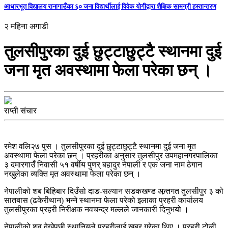
आधारभूत विद्यालय रानागाउँका ६० जना विद्यार्थीलाई विवेक योगीद्वारा शैक्षिक सामग्री हस्तान्तरण
२ महिना अगाडी
तुलसीपुरका दुई छुट्टाछुट्टै स्थानमा दुई
जना मृत अवस्थामा फेला परेका छन् ।
राप्ती संचार
रमेश वलि२७ पुस । तुलसीपुरका दुई छुट्टाछुट्टै स्थानमा दुई जना मृत
अवस्थामा फेला परेका छन् । प्रहरीका अनुसार तुलसीपुर उपमहानगरपालिका
३ दमारगाउँ निवासी ५१ वर्षीय पुणर् बहादुर नेपाली र एक जना नाम ठेगान
नखुलेका व्यक्ति मृत अवस्थामा फेला परेका छन् ।
नेपालीको शब बिहिबार दिउँसो दाङ-सल्यान सडकखण्ड अन्र्तगत तुलसीपुर ३ को
सातबास (ढकेरीथान) भन्ने स्थानमा फेला परेको इलाका प्रहरी कार्यालय
तुलसीपुरका प्रहरी निरीक्षक नवचन्द्र मल्लले जानकारी दिनुभयो ।
नेपालीको शव देखेपछी स्थानियले प्रहरीलाई खबर गरेका थिए । प्रहरी टोली