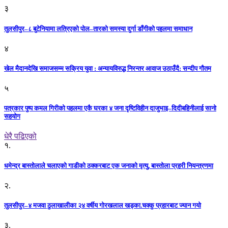
३
तुलसीपुर–८ बुटेनियामा लत्रिएको पोल–तारको समस्या दुर्गा डाँगीको पहलमा समाधान
४
खेल मैदानदेखि समाजसम्म सक्रिय युवा : अन्यायविरुद्ध निरन्तर आवाज उठाउँदै: सन्दीप गौतम
५
पत्रकार पुष्प कमल गिरीको पहलमा एकै घरका ४ जना दृष्टिविहीन दाजुभाइ–दिदीबहिनीलाई सानो
सहयोग
धेरै पढिएको
१.
धमेन्द्र बास्तोलाले चलाएको गाडीको ठक्करबाट एक जनाको मृत्यु, बास्तोला प्रहरी नियन्त्रणमा
२.
तुलसीपुर–४ मजवा ठुलाखालीका २४ वर्षीय गोरखलाल खड्का.चक्कु प्रहारबाट ज्यान गयो
३.