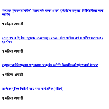
पत्रकार पुष्प कमल गिरीको पहलमा एकै घरका ४ जना दृष्टिविहीन दाजुभाइ–दिदीबहिनीलाई सानो
सहयोग
१ महिना अगाडी
असार १५ मा त्रिदेव English Boarding School को सामाजिक सन्देश: मन्दिर सरसफाइ र
वृक्षारोपण
१ महिना अगाडी
पाठ्यपुस्तकदेखि प्रत्यक्ष अनुभवसम्म: चन्द्रवीर वलीसँग विद्यार्थीहरूको प्रेरणादायी भेटघाट
१ महिना अगाडी
डान्सिङ म्युजिक भिडियो ‘ओए माया’ सार्वजनिक (भिडियो)
२ महिना अगाडी