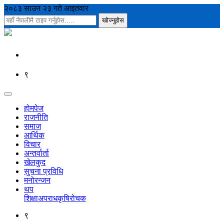
२०८३ साउन २३ गते आइतवार
९
होमपेज
राजनीति
समाज
आर्थिक
विचार
अन्तर्वार्ता
खेलकुद
सुचना प्रविधि
मनोरन्जन
थप
शिक्षा
अपराध
कृषि
रोचक
९