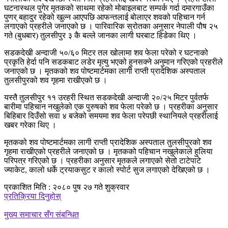
घटनास्थल पुगेर मृतकको साथमा रहेको मोबाइलबाट सम्पर्क गर्दा दमारगाउँका
पुणर् बहादुर रहेको खुल्न आएपछि आफन्तलाई बोलाएर शवको पहिचान गर्न
लगाएको प्रहरीले जनाएको छ । पारिवारिक स्रोतका अनुसार नेपाली पौष २५
गते (बुधबार) तुलसीपुर ३ कै बल्ले जानका लागी घरबाट हिडेका थिए ।
सडकदेखी अन्दाजी ५०/६० मिटर तल खोलामा शव फेला परेको र घटनाको
प्रकृति हेर्दा पनि सडकबाट लडेर मृत्यु भएको हुनसक्ने अनुमान गरिएको प्रहरीले
जनाएको छ । मृतकको शव पोष्टमार्टमका लागी राप्ती प्रादेशिक अस्पताल
तुलसीपुरको शव गृहमा राखीएको छ ।
यस्तै तुलसीपुर ११ उरहरी स्थित सडकदेखी अन्दाजी २०/२५ मिटर पुर्वतर्फ
बारीमा पहिचान नखुलेको एक पुरुषको शव फेला परेको छ । प्रहरीका अनुसार
बिहिबार दिउँसो सवा ४ बजेको समयमा शव फेला परेपछी स्थानियले प्रहरीलाई
खबर गरेका थिए ।
मृतकको शव पोष्टमार्टमका लागी राप्ती प्रादेशिक अस्पताल तुलसीपुरको शव
गृहमा राखीएको प्रहरीले जनाएको छ । मृतकको पहिचान नखुलेकाले हुलिया
परिपत्र गरिएको छ । प्रहरीका अनुसार मृतकले लगाएको सेतो टाटेपाटे
ज्याकेट, कालो धर्के ट्रयाकसुट र कालो स्पोर्ट सुज लगाएको देखिएको छ ।
प्रकाशित मिति : २०८० पुष २७ गते शुक्रवार
प्रतिक्रिया दिनुहोस्
मुख्य समाचार सँग संबन्धित