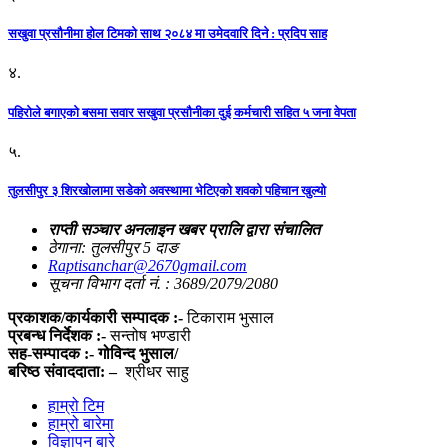
सखुवा प्रसौनीमा होल टिमको साथ २०८४ मा उमेदवारि दिने : प्रदिप साह
४.
पहिराेले बगाएकाे बसमा सवार सखुवा प्रसाैनीका दुई कर्मचारी सहित ५ जना वेपता
५.
तुलसीपुर ३ शिरखोलामा सडेको अवस्थामा भेटिएको शवको पहिचान खुल्यो
राप्ती सञ्चार अनलाइन खबर प्रालि द्वारा संचालित
ठेगाना: तुलसीपुर 5 दाङ
Raptisanchar@2670gmail.com
सूचना विभाग दर्ता नं. : 3689/2079/2080
प्रकाशक/कार्यकारी सम्पादक :-
टिकाराम भुसाल
प्रबन्ध निर्देशक :-
सन्तोष भण्डारी
सह-सम्पादक :- गोविन्द भुसाल/
बरिष्ठ संवाददाता: –
श्रीधर साहु
हाम्रो टिम
हाम्रो बारेमा
विज्ञापन बारे