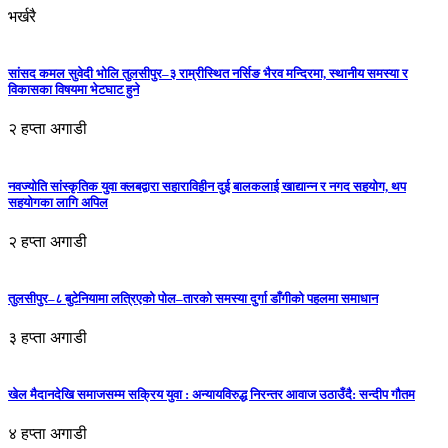
भर्खरै
सांसद कमल सुवेदी भोलि तुलसीपुर–३ राम्रीस्थित नर्सिङ भैरव मन्दिरमा, स्थानीय समस्या र
विकासका विषयमा भेटघाट हुने
२ हप्ता अगाडी
नवज्योति सांस्कृतिक युवा क्लबद्वारा सहाराविहीन दुई बालकलाई खाद्यान्न र नगद सहयोग, थप
सहयोगका लागि अपिल
२ हप्ता अगाडी
तुलसीपुर–८ बुटेनियामा लत्रिएको पोल–तारको समस्या दुर्गा डाँगीको पहलमा समाधान
३ हप्ता अगाडी
खेल मैदानदेखि समाजसम्म सक्रिय युवा : अन्यायविरुद्ध निरन्तर आवाज उठाउँदै: सन्दीप गौतम
४ हप्ता अगाडी