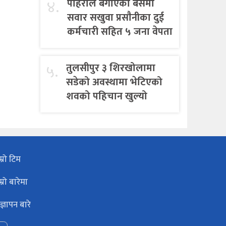
४.
पहिराेले बगाएकाे बसमा
सवार सखुवा प्रसाैनीका दुई
कर्मचारी सहित ५ जना वेपता
५.
तुलसीपुर ३ शिरखोलामा
सडेको अवस्थामा भेटिएको
शवको पहिचान खुल्यो
म्रो टिम
म्रो बारेमा
ज्ञापन बारे