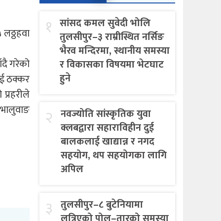
१
सांसद कमल सुवेदी भोलि
५ लठ्ठहवा
तुलसीपुर–३ राम्रीस्थित नर्सिङ
भैरव मन्दिरमा, स्थानीय समस्या
ँदै गरेको
र विकासका विषयमा भेटघाट
हुने
ाई ठक्कर
प्रहरीले
 भालुवाङ
२
नवज्योति सांस्कृतिक युवा
क्लबद्वारा सहाराविहीन दुई
बालकलाई खाद्यान्न र नगद
सहयोग, थप सहयोगका लागि
अपिल
३
तुलसीपुर–८ बुटेनियामा
लत्रिएको पोल–तारको समस्या