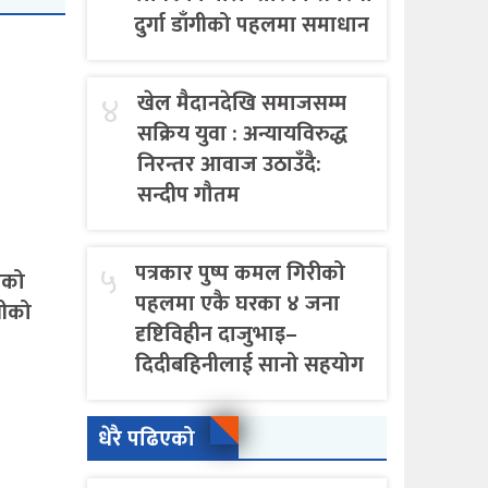
दुर्गा डाँगीको पहलमा समाधान
४
खेल मैदानदेखि समाजसम्म
सक्रिय युवा : अन्यायविरुद्ध
निरन्तर आवाज उठाउँदै:
सन्दीप गौतम
५
पत्रकार पुष्प कमल गिरीको
एको
पहलमा एकै घरका ४ जना
गीको
दृष्टिविहीन दाजुभाइ–
दिदीबहिनीलाई सानो सहयोग
धेरै पढिएको