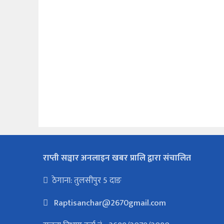
राप्ती सञ्चार अनलाइन खबर प्रालि द्वारा संचालित
ठेगाना: तुलसीपुर 5 दाङ
Raptisanchar@2670gmail.com