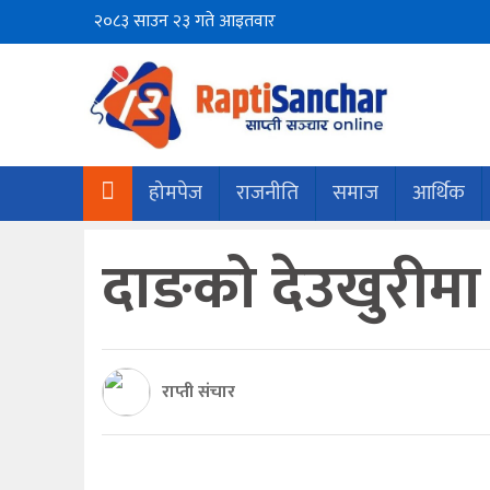
२०८३ साउन २३ गते आइतवार
होमपेज
राजनीति
समाज
आर्थिक
दाङको देउखुरीमा 
राप्ती संचार