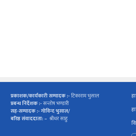
प्रकाशक/कार्यकारी सम्पादक :-
टिकाराम भुसाल
हा
प्रबन्ध निर्देशक :-
सन्तोष भण्डारी
हा
सह-सम्पादक :- गोविन्द भुसाल/
बरिष्ठ संवाददाता: –
श्रीधर साहु
वि